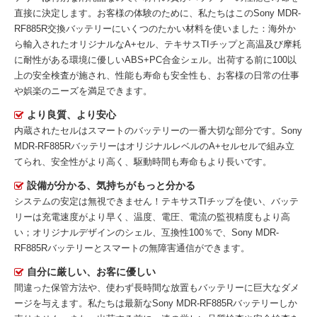
直接に決定します。お客様の体験のために、私たちはこの
Sony MDR-
RF885R交換バッテリー
にいくつのたかい材料を使いました：海外か
ら輸入されたオリジナルなA+セル、テキサスTIチップと高温及び摩耗
に耐性がある環境に優しいABS+PC合金シェル。出荷する前に100以
上の安全検査が施され、性能も寿命も安全性も、お客様の日常の仕事
や娯楽のニーズを満足できます。
より良質、より安心
内蔵されたセルはスマートのバッテリーの一番大切な部分です。
Sony
MDR-RF885Rバッテリー
はオリジナルレベルのA+セルセルで組み立
てられ、安全性がより高く、駆動時間も寿命もより長いです。
設備が分かる、気持ちがもっと分かる
システムの安定は無視できません！テキサスTIチップを使い、バッテ
リーは充電速度がより早く、温度、電圧、電流の監視精度もより高
い；オリジナルデザインのシェル、互換性100％で、Sony MDR-
RF885Rバッテリーとスマートの無障害通信ができます。
自分に厳しい、お客に優しい
間違った保管方法や、使わず長時間な放置もバッテリーに巨大なダメ
ージを与えます。私たちは最新な
Sony MDR-RF885Rバッテリー
しか