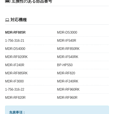
互換性のある部品番号
対応機種
MDR-RF885R
MDR-DS3000
1-756-316-21
MDR-IF540R
MDR-DS4000
MDR-RF850RK
MDR-RF920RK
MDR-IF540RK
MDR-IF240R
BP-HP550
MDR-RF885RK
MDR-RF820
MDR-IF3000
MDR-IF240RK
1-756-316-22
MDR-RF960RK
MDR-RF820R
MDR-RF960R
免責事項：