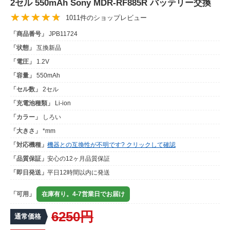
2セル 550mAh Sony MDR-RF885R バッテリー交換
1011件のショップレビュー
「商品番号」
JPB11724
「状態」
互換新品
「電圧」
1.2V
「容量」
550mAh
「セル数」
2セル
「充電池種類」
Li-ion
「カラー」
しろい
「大きさ」
*mm
「対応機種」
機器との互換性が不明です? クリックして確認
「品質保証」
安心の12ヶ月品質保証
「即日発送」
平日12時間以内に発送
「可用」
在庫有り。4-7営業日でお届け
6250円
通常価格