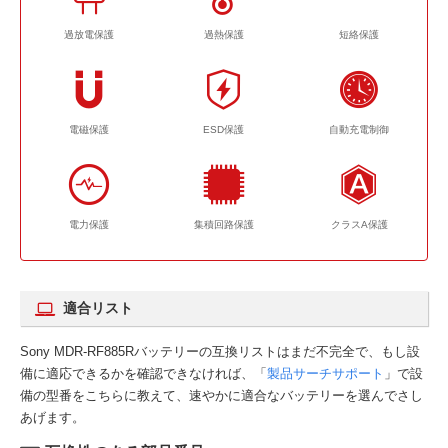
過放電保護
過熱保護
短絡保護
電磁保護
ESD保護
自動充電制御
電力保護
集積回路保護
クラスA保護
適合リスト
Sony MDR-RF885Rバッテリーの互換リストはまだ不完全で、もし設
備に適応できるかを確認できなければ、「
製品サーチサポート
」で設
備の型番をこちらに教えて、速やかに適合なバッテリーを選んでさし
あげます。