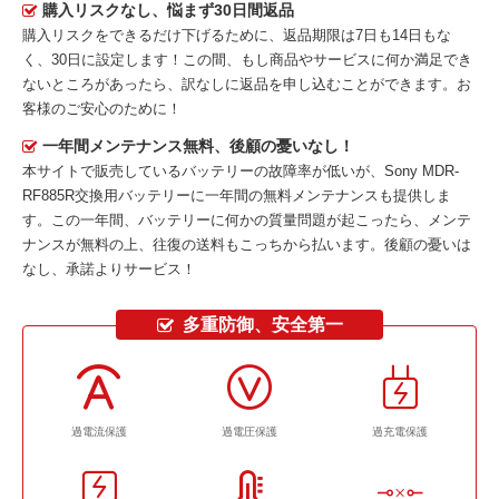
購入リスクなし、悩まず30日間返品
購入リスクをできるだけ下げるために、返品期限は7日も14日もな
く、30日に設定します！この間、もし商品やサービスに何か満足でき
ないところがあったら、訳なしに返品を申し込むことができます。お
客様のご安心のために！
一年間メンテナンス無料、後顧の憂いなし！
本サイトで販売しているバッテリーの故障率が低いが、
Sony MDR-
RF885R交換用バッテリー
に一年間の無料メンテナンスも提供しま
す。この一年間、バッテリーに何かの質量問題が起こったら、メンテ
ナンスが無料の上、往復の送料もこっちから払います。後顧の憂いは
なし、承諾よりサービス！
多重防御、安全第一
過電流保護
過電圧保護
過充電保護