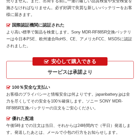
売りません。また、出荷する前に一連の厳しい品質検査や安全検査を
施さなければなりません。必ず好調で良質な新しいバッテリーをお客
様に届きます。
国際認証機関に認証された
より高い標準で製品を検査します。Sony MDR-RF885R交換バッテリ
ーは今日本PSE、欧州連合RoHS、CE、アメリカFCC、MSDSに認証
されました。
安心して購入できる
サービスは承諾より
100％安全な支払い
お客様のプライバシーと情報安全は何よりです。japanbattery.jpは全
力を尽くしてその安全を100％確保します。
ソニー SONY MDR-
RF885R互換バッテリー
の注文をご安心ください。
優れた配達
午後5時までの注文は当日、それからは24時間内で（平日）発送しま
す。発送したあとは、メールで小包の行方をお知らせします。