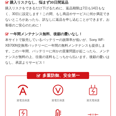
購入リスクなし、悩まず30日間返品
購入リスクをできるだけ下げるために、返品期限は7日も14日もな
く、30日に設定します！この間、もし商品やサービスに何か満足でき
ないところがあったら、訳なしに返品を申し込むことができます。お
客様のご安心のために！
一年間メンテナンス無料、後顧の憂いなし！
本サイトで販売しているバッテリーの故障率が低いが、
Sony WF-
XB700N交換用バッテリー
に一年間の無料メンテナンスも提供しま
す。この一年間、バッテリーに何かの質量問題が起こったら、メンテ
ナンスが無料の上、往復の送料もこっちから払います。後顧の憂いは
なし、承諾よりサービス！
多重防御、安全第一
過電流保護
過電圧保護
過充電保護