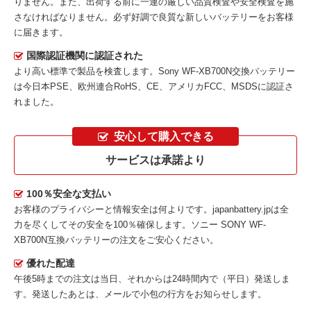
りません。また、出荷する前に一連の厳しい品質検査や安全検査を施
さなければなりません。必ず好調で良質な新しいバッテリーをお客様
に届きます。
国際認証機関に認証された
より高い標準で製品を検査します。Sony WF-XB700N交換バッテリー
は今日本PSE、欧州連合RoHS、CE、アメリカFCC、MSDSに認証さ
れました。
安心して購入できる
サービスは承諾より
100％安全な支払い
お客様のプライバシーと情報安全は何よりです。japanbattery.jpは全
力を尽くしてその安全を100％確保します。
ソニー SONY WF-
XB700N互換バッテリー
の注文をご安心ください。
優れた配達
午後5時までの注文は当日、それからは24時間内で（平日）発送しま
す。発送したあとは、メールで小包の行方をお知らせします。