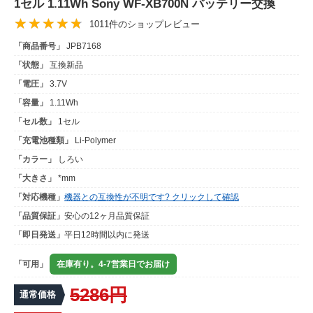
1セル 1.11Wh Sony WF-XB700N バッテリー交換
1011件のショップレビュー
「商品番号」
JPB7168
「状態」
互換新品
「電圧」
3.7V
「容量」
1.11Wh
「セル数」
1セル
「充電池種類」
Li-Polymer
「カラー」
しろい
「大きさ」
*mm
「対応機種」
機器との互換性が不明です? クリックして確認
「品質保証」
安心の12ヶ月品質保証
「即日発送」
平日12時間以内に発送
「可用」
在庫有り。4-7営業日でお届け
5286円
通常価格