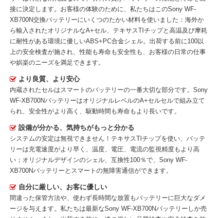
接に決定します。お客様の体験のために、私たちはこの
Sony WF-
XB700N交換バッテリー
にいくつのたかい材料を使いました：海外か
ら輸入されたオリジナルなA+セル、テキサスTIチップと高温及び摩耗
に耐性がある環境に優しいABS+PC合金シェル。出荷する前に100以
上の安全検査が施され、性能も寿命も安全性も、お客様の日常の仕事
や娯楽のニーズを満足できます。
より良質、より安心
内蔵されたセルはスマートのバッテリーの一番大切な部分です。
Sony
WF-XB700Nバッテリー
はオリジナルレベルのA+セルセルで組み立て
られ、安全性がより高く、駆動時間も寿命もより長いです。
設備が分かる、気持ちがもっと分かる
システムの安定は無視できません！テキサスTIチップを使い、バッテ
リーは充電速度がより早く、温度、電圧、電流の監視精度もより高
い；オリジナルデザインのシェル、互換性100％で、Sony WF-
XB700Nバッテリーとスマートの無障害通信ができます。
自分に厳しい、お客に優しい
間違った保管方法や、使わず長時間な放置もバッテリーに巨大なダメ
ージを与えます。私たちは最新な
Sony WF-XB700Nバッテリー
しか売