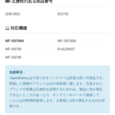
互換性のある部品番号
1185-0911
621733
対応機種
WF-XB700N
WF-SB700N
WF-XB700
R-41130427
WF-SB700
免責事項：
JapanBattery.jpで売り出すバッテリーは皆質の高い代替品です。
関連した商標やブランドは元の登録者に属します。言及された
ブランドや型番は互換性を説明するためのみ。製品に何か満足
できないところがあったら、オンラインやメールで連絡して、
こちらは24時間内返答します。お客様に100％満足させるのが目
標です。