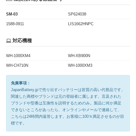
SM-03
SP624038
1588-0911
LIS1662HNPC
対応機種
WH-1000XM4
WH-XB900N
WH-CH710N
WH-1000XM3
免責事項：
JapanBattery.jpで売り出すバッテリーは皆質の高い代替品です。
関連した商標やブランドは元の登録者に属します。言及された
ブランドや型番は互換性を説明するためのみ。製品に何か満足
できないところがあったら、オンラインやメールで連絡して、
こちらは24時間内返答します。お客様に100％満足させるのが目
標です。