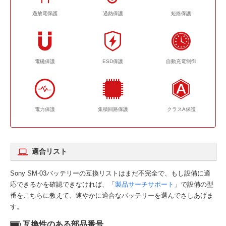
過放電保護
過熱保護
短絡保護
電磁保護
ESD保護
自動充電制御
電力保護
集積回路保護
クラスA保護
適合リスト
Sony SM-03バッテリーの互換リストはまだ不完全で、もし設備に適
応できるかを確認できなければ、「
製品サーチサポート
」で設備の型
番をこちらに教えて、速やかに適合なバッテリーを選んでさしあげま
す。
互換性のある部品番号