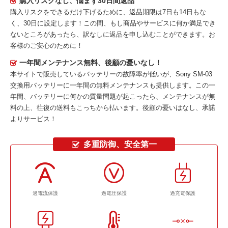
購入リスクなし、悩まず30日間返品
購入リスクをできるだけ下げるために、返品期限は7日も14日もな
く、30日に設定します！この間、もし商品やサービスに何か満足でき
ないところがあったら、訳なしに返品を申し込むことができます。お
客様のご安心のために！
一年間メンテナンス無料、後顧の憂いなし！
本サイトで販売しているバッテリーの故障率が低いが、
Sony SM-03
交換用バッテリー
に一年間の無料メンテナンスも提供します。この一
年間、バッテリーに何かの質量問題が起こったら、メンテナンスが無
料の上、往復の送料もこっちから払います。後顧の憂いはなし、承諾
よりサービス！
多重防御、安全第一
過電流保護
過電圧保護
過充電保護