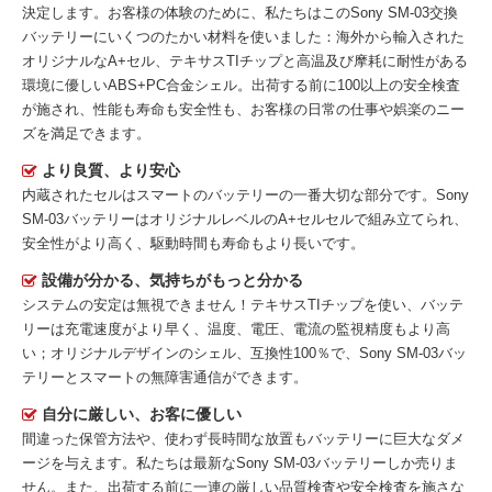
決定します。お客様の体験のために、私たちはこの
Sony SM-03交換
バッテリー
にいくつのたかい材料を使いました：海外から輸入された
オリジナルなA+セル、テキサスTIチップと高温及び摩耗に耐性がある
環境に優しいABS+PC合金シェル。出荷する前に100以上の安全検査
が施され、性能も寿命も安全性も、お客様の日常の仕事や娯楽のニー
ズを満足できます。
より良質、より安心
内蔵されたセルはスマートのバッテリーの一番大切な部分です。
Sony
SM-03バッテリー
はオリジナルレベルのA+セルセルで組み立てられ、
安全性がより高く、駆動時間も寿命もより長いです。
設備が分かる、気持ちがもっと分かる
システムの安定は無視できません！テキサスTIチップを使い、バッテ
リーは充電速度がより早く、温度、電圧、電流の監視精度もより高
い；オリジナルデザインのシェル、互換性100％で、Sony SM-03バッ
テリーとスマートの無障害通信ができます。
自分に厳しい、お客に優しい
間違った保管方法や、使わず長時間な放置もバッテリーに巨大なダメ
ージを与えます。私たちは最新な
Sony SM-03バッテリー
しか売りま
せん。また、出荷する前に一連の厳しい品質検査や安全検査を施さな