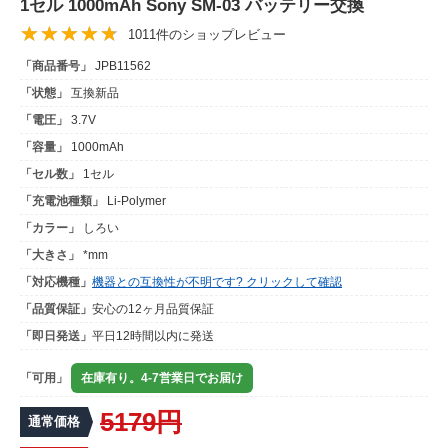
1セル 1000mAh Sony SM-03 バッテリー交換
1011件のショップレビュー
「商品番号」
JPB11562
「状態」
互換新品
「電圧」
3.7V
「容量」
1000mAh
「セル数」
1セル
「充電池種類」
Li-Polymer
「カラー」
しろい
「大きさ」
*mm
「対応機種」
機器との互換性が不明です? クリックして確認
「品質保証」
安心の12ヶ月品質保証
「即日発送」
平日12時間以内に発送
「可用」
在庫有り。4-7営業日でお届け
5179円
通常価格