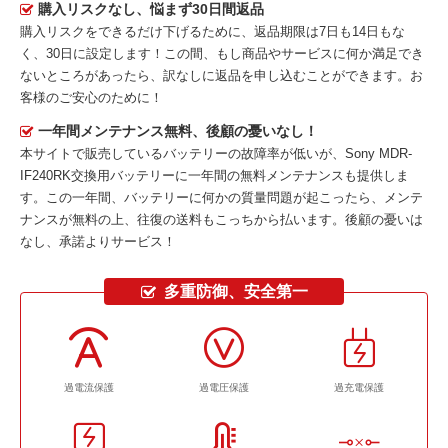
購入リスクなし、悩まず30日間返品
購入リスクをできるだけ下げるために、返品期限は7日も14日もな
く、30日に設定します！この間、もし商品やサービスに何か満足でき
ないところがあったら、訳なしに返品を申し込むことができます。お
客様のご安心のために！
一年間メンテナンス無料、後顧の憂いなし！
本サイトで販売しているバッテリーの故障率が低いが、
Sony MDR-
IF240RK交換用バッテリー
に一年間の無料メンテナンスも提供しま
す。この一年間、バッテリーに何かの質量問題が起こったら、メンテ
ナンスが無料の上、往復の送料もこっちから払います。後顧の憂いは
なし、承諾よりサービス！
多重防御、安全第一
過電流保護
過電圧保護
過充電保護