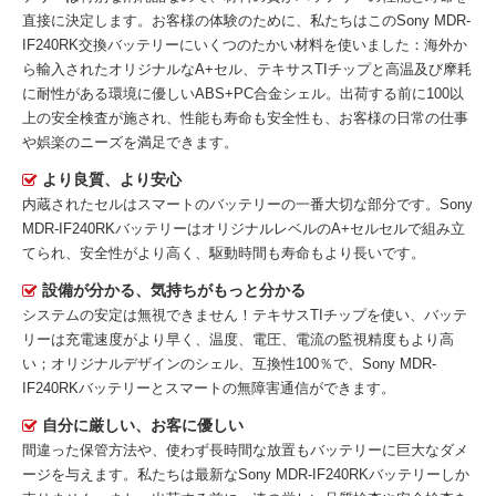
直接に決定します。お客様の体験のために、私たちはこの
Sony MDR-
IF240RK交換バッテリー
にいくつのたかい材料を使いました：海外か
ら輸入されたオリジナルなA+セル、テキサスTIチップと高温及び摩耗
に耐性がある環境に優しいABS+PC合金シェル。出荷する前に100以
上の安全検査が施され、性能も寿命も安全性も、お客様の日常の仕事
や娯楽のニーズを満足できます。
より良質、より安心
内蔵されたセルはスマートのバッテリーの一番大切な部分です。
Sony
MDR-IF240RKバッテリー
はオリジナルレベルのA+セルセルで組み立
てられ、安全性がより高く、駆動時間も寿命もより長いです。
設備が分かる、気持ちがもっと分かる
システムの安定は無視できません！テキサスTIチップを使い、バッテ
リーは充電速度がより早く、温度、電圧、電流の監視精度もより高
い；オリジナルデザインのシェル、互換性100％で、Sony MDR-
IF240RKバッテリーとスマートの無障害通信ができます。
自分に厳しい、お客に優しい
間違った保管方法や、使わず長時間な放置もバッテリーに巨大なダメ
ージを与えます。私たちは最新な
Sony MDR-IF240RKバッテリー
しか