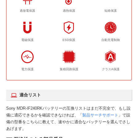
過放電保護
過熱保護
短絡保護
電磁保護
ESD保護
自動充電制御
電力保護
集積回路保護
クラスA保護
適合リスト
Sony MDR-IF240RKバッテリーの互換リストはまだ不完全で、もし設
備に適応できるかを確認できなければ、「
製品サーチサポート
」で設
備の型番をこちらに教えて、速やかに適合なバッテリーを選んでさし
あげます。