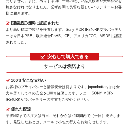
売りません。また、出荷する前に一連の厳しい品質検査や安全検査を
施さなければなりません。必ず好調で良質な新しいバッテリーをお客
様に届きます。
国際認証機関に認証された
より高い標準で製品を検査します。Sony MDR-IF240RK交換バッテリ
ーは今日本PSE、欧州連合RoHS、CE、アメリカFCC、MSDSに認証
されました。
安心して購入できる
サービスは承諾より
100％安全な支払い
お客様のプライバシーと情報安全は何よりです。japanbattery.jpは全
力を尽くしてその安全を100％確保します。
ソニー SONY MDR-
IF240RK互換バッテリー
の注文をご安心ください。
優れた配達
午後5時までの注文は当日、それからは24時間内で（平日）発送しま
す。発送したあとは、メールで小包の行方をお知らせします。