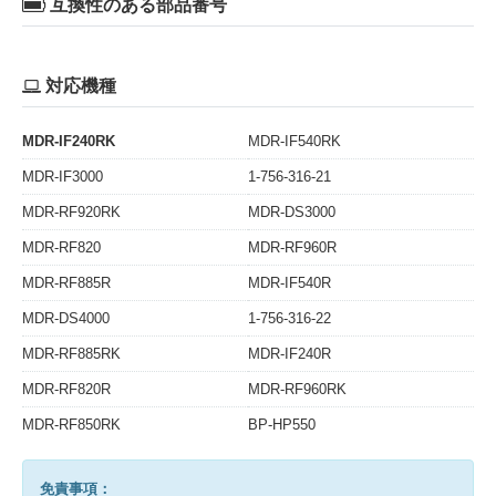
互換性のある部品番号
対応機種
MDR-IF240RK
MDR-IF540RK
MDR-IF3000
1-756-316-21
MDR-RF920RK
MDR-DS3000
MDR-RF820
MDR-RF960R
MDR-RF885R
MDR-IF540R
MDR-DS4000
1-756-316-22
MDR-RF885RK
MDR-IF240R
MDR-RF820R
MDR-RF960RK
MDR-RF850RK
BP-HP550
免責事項：