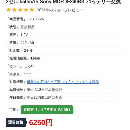
2セル 550mAh Sony MDR-IF240RK バッテリー交換
1011件のショップレビュー
「商品番号」
JPB11724
「状態」
互換新品
「電圧」
1.2V
「容量」
550mAh
「セル数」
2セル
「充電池種類」
Li-ion
「カラー」
しろい
「大きさ」
*mm
「対応機種」
機器との互換性が不明です? クリックして確認
「品質保証」
安心の12ヶ月品質保証
「即日発送」
平日12時間以内に発送
「可用」
在庫有り。4-7営業日でお届け
6250円
通常価格