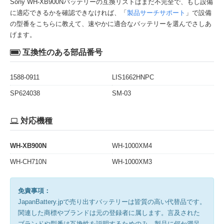
Sony WH-XB900Nバッテリーの互換リストはまだ不完全で、もし設備
に適応できるかを確認できなければ、「
製品サーチサポート
」で設備
の型番をこちらに教えて、速やかに適合なバッテリーを選んでさしあ
げます。
互換性のある部品番号
1588-0911
LIS1662HNPC
SP624038
SM-03
対応機種
WH-XB900N
WH-1000XM4
WH-CH710N
WH-1000XM3
免責事項：
JapanBattery.jpで売り出すバッテリーは皆質の高い代替品です。
関連した商標やブランドは元の登録者に属します。言及された
ブランドや型番は互換性を説明するためのみ。製品に何か満足