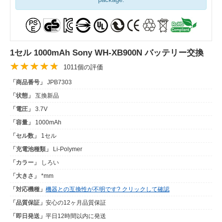
1セル 1000mAh Sony WH-XB900N バッテリー交換
1011個の評価
「商品番号」
JPB7303
「状態」
互換新品
「電圧」
3.7V
「容量」
1000mAh
「セル数」
1セル
「充電池種類」
Li-Polymer
「カラー」
しろい
「大きさ」
*mm
「対応機種」
機器との互換性が不明です? クリックして確認
「品質保証」
安心の12ヶ月品質保証
「即日発送」
平日12時間以内に発送