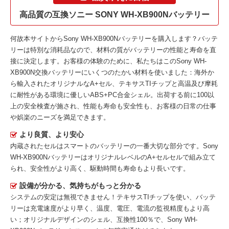
高品質の互換ソニー SONY WH-XB900Nバッテリー
何故本サイトから
Sony WH-XB900Nバッテリー
を購入します？バッテ
リーは特別な消耗品なので、材料の質がバッテリーの性能と寿命を直
接に決定します。お客様の体験のために、私たちはこの
Sony WH-
XB900N交換バッテリー
にいくつのたかい材料を使いました：海外か
ら輸入されたオリジナルなA+セル、テキサスTIチップと高温及び摩耗
に耐性がある環境に優しいABS+PC合金シェル。出荷する前に100以
上の安全検査が施され、性能も寿命も安全性も、お客様の日常の仕事
や娯楽のニーズを満足できます。
より良質、より安心
内蔵されたセルはスマートのバッテリーの一番大切な部分です。
Sony
WH-XB900Nバッテリー
はオリジナルレベルのA+セルセルで組み立て
られ、安全性がより高く、駆動時間も寿命もより長いです。
設備が分かる、気持ちがもっと分かる
システムの安定は無視できません！テキサスTIチップを使い、バッテ
リーは充電速度がより早く、温度、電圧、電流の監視精度もより高
い；オリジナルデザインのシェル、互換性100％で、Sony WH-