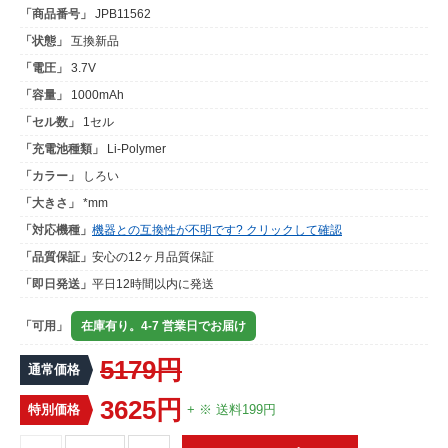
「商品番号」
JPB11562
「状態」
互換新品
「電圧」
3.7V
「容量」
1000mAh
「セル数」
1セル
「充電池種類」
Li-Polymer
「カラー」
しろい
「大きさ」
*mm
「対応機種」
機器との互換性が不明です? クリックして確認
「品質保証」
安心の12ヶ月品質保証
「即日発送」
平日12時間以内に発送
「可用」
在庫有り。4-7 営業日でお届け
5179円
通常価格
3625円
特別価格
+ ※ 送料199円