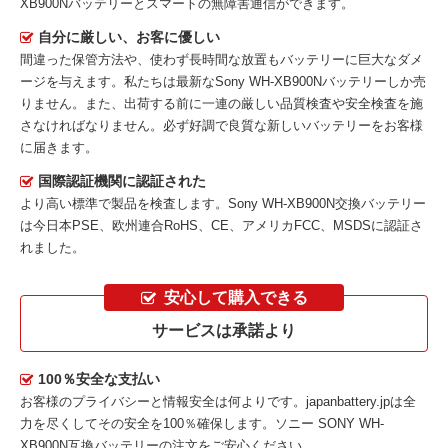
XB900Nバッテリーとスマートの無障害通信ができます。
自分に厳しい、お客に優しい
間違った保管方法や、使わず長時間な放置もバッテリーに巨大なダメ
ージを与えます。私たちは最新な
Sony WH-XB900Nバッテリー
しか売
りません。また、出荷する前に一連の厳しい品質検査や安全検査を施
さなければなりません。必ず好調で良質な新しいバッテリーをお客様
に届きます。
国際認証機関に認証された
より高い標準で製品を検査します。Sony WH-XB900N交換バッテリー
は今日本PSE、欧州連合RoHS、CE、アメリカFCC、MSDSに認証さ
れました。
安心して購入できる
サービスは承諾より
100％安全な支払い
お客様のプライバシーと情報安全は何よりです。japanbattery.jpは全
力を尽くしてその安全を100％確保します。
ソニー SONY WH-
XB900N互換バッテリー
の注文をご安心ください。