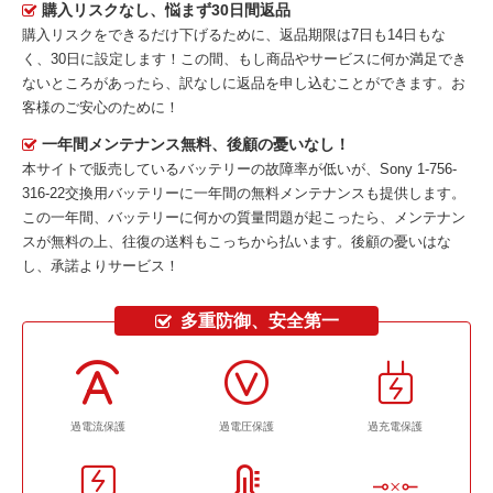
購入リスクなし、悩まず30日間返品
購入リスクをできるだけ下げるために、返品期限は7日も14日もな
く、30日に設定します！この間、もし商品やサービスに何か満足でき
ないところがあったら、訳なしに返品を申し込むことができます。お
客様のご安心のために！
一年間メンテナンス無料、後顧の憂いなし！
本サイトで販売しているバッテリーの故障率が低いが、
Sony 1-756-
316-22交換用バッテリー
に一年間の無料メンテナンスも提供します。
この一年間、バッテリーに何かの質量問題が起こったら、メンテナン
スが無料の上、往復の送料もこっちから払います。後顧の憂いはな
し、承諾よりサービス！
多重防御、安全第一
過電流保護
過電圧保護
過充電保護