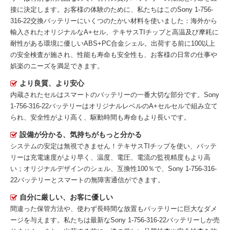
接に決定します。お客様の体験のために、私たちはこの
Sony 1-756-
316-22交換バッテリー
にいくつのたかい材料を使いました：海外から
輸入されたオリジナルなA+セル、テキサスTIチップと高温及び摩耗に
耐性がある環境に優しいABS+PC合金シェル。出荷する前に100以上
の安全検査が施され、性能も寿命も安全性も、お客様の日常の仕事や
娯楽のニーズを満足できます。
より良質、より安心
内蔵されたセルはスマートのバッテリーの一番大切な部分です。
Sony
1-756-316-22バッテリー
はオリジナルレベルのA+セルセルで組み立て
られ、安全性がより高く、駆動時間も寿命もより長いです。
設備が分かる、気持ちがもっと分かる
システムの安定は無視できません！テキサスTIチップを使い、バッテ
リーは充電速度がより早く、温度、電圧、電流の監視精度もより高
い；オリジナルデザインのシェル、互換性100％で、Sony 1-756-316-
22バッテリーとスマートの無障害通信ができます。
自分に厳しい、お客に優しい
間違った保管方法や、使わず長時間な放置もバッテリーに巨大なダメ
ージを与えます。私たちは最新な
Sony 1-756-316-22バッテリー
しか売