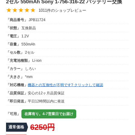
2セル 550mAh Sony 1-756-316-22 バッテリー交換
1011件のショップレビュー
「商品番号」
JPB11724
「状態」
互換新品
「電圧」
1.2V
「容量」
550mAh
「セル数」
2セル
「充電池種類」
Li-ion
「カラー」
しろい
「大きさ」
*mm
「対応機種」
機器との互換性が不明です? クリックして確認
「品質保証」
安心の12ヶ月品質保証
「即日発送」
平日12時間以内に発送
「可用」
在庫有り。4-7営業日でお届け
6250円
通常価格