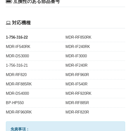
互換性のある部品番号
対応機種
1-756-316-22
MDR-RF850RK
MDR-IF540RK
MDR-IF240RK
MDR-DS3000
MDR-IF3000
1-756-316-21
MDR-IF240R
MDR-RF820
MDR-RF960R
MDR-RF885RK
MDR-IF540R
MDR-DS4000
MDR-RF920RK
BP-HP550
MDR-RF885R
MDR-RF960RK
MDR-RF820R
免責事項：