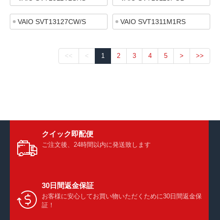
VAIO SVT13127CW/S
VAIO SVT1311M1RS
<<
<
1
2
3
4
5
>
>>
クイック即配便
ご注文後、24時間以内に発送致します
30日間返金保証
お客様に安心してお買い物いただくために30日間返金保
証！