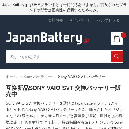
JapanBattery.jpはOEMブランドとは一切関係ありません。言及されたブラ
ンドや型番は互換性を説明するためのみ。
会社概要
お問い合わせ
ヘルプセンター
0
ホーム
Sony バッテリー
Sony VAIO SVT バッテリー
互换新品SONY VAIO SVT 交換バッテリー販
売中
Sony VAIO SVT交換バッテリーを選びにJapanbattery.jpへようこそ。
本サイトでのSony VAIO SVTバッテリーは全部、輸入されたオリジナ
ルな「A+級セル」、テキサスTIチップと高温及び摩耗に耐性がある環
境に優しい合金材料で作り上げ、持続時間も寿命もオリジナルなSony
VAIO SVTノートPCバッテリーに負けません。また、「悩まず30日間