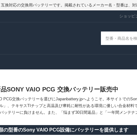
品ではなく、互換対応の交換用バッテリーです。掲載されているメーカー名・型番
ショッピ
品SONY VAIO PCG 交換バッテリー販売中
VAIO PCG交換バッテリーを選びにJapanbattery.jpへようこそ。本サイトで
ル」、テキサスTIチップと高温及び摩耗に耐性がある環境に優しい合金材料で作り
Cバッテリーに負けません。また、「悩まず30日間返品」と「一年間メンテ
類の型番のSony VAIO PCG設備にバッテリーを提供します