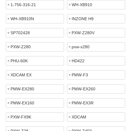
1-756-316-21
WH-XB910
WH-XB910N
INZONE H9
SP702428
PXW-Z280V
PXW-Z280
pxw-x280
PHU-60K
HD422
XDCAM EX
PMW-F3
PMW-EX280
PMW-EX260
PMW-EX160
PMW-EX3R
PXW-FX9K
XDCAM