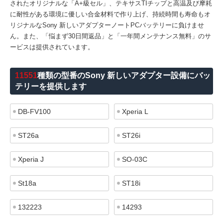
されたオリジナルな「A+級セル」、テキサスTIチップと高温及び摩耗
に耐性がある環境に優しい合金材料で作り上げ、持続時間も寿命もオ
リジナルなSony 新しいアダプターノートPCバッテリーに負けませ
ん。また、「悩まず30日間返品」と「一年間メンテナンス無料」のサ
ービスは提供されています。
11551
種類の型番のSony 新しいアダプター設備にバッ
テリーを提供します
DB-FV100
Xperia L
ST26a
ST26i
Xperia J
SO-03C
St18a
ST18i
132223
14293