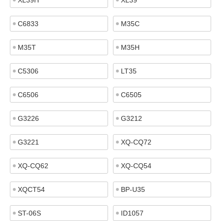
XL39H
XL39
C6833
M35C
M35T
M35H
C5306
LT35
C6506
C6505
G3226
G3212
G3221
XQ-CQ72
XQ-CQ62
XQ-CQ54
XQCT54
BP-U35
ST-06S
ID1057