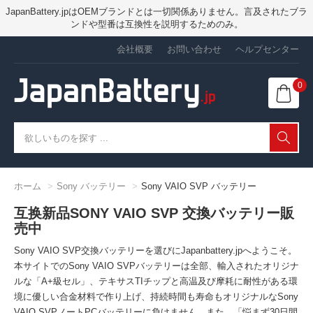
JapanBattery.jpはOEMブランドとは一切関係ありません。言及されたブラ
ンドや型番は互換性を説明するためのみ。
会社概要
お問い合わせ
ヘルプセンター
0
ホーム
Sony バッテリー
Sony VAIO SVP バッテリー
互换新品SONY VAIO SVP 交換バッテリー販
売中
Sony VAIO SVP交換バッテリーを選びにJapanbattery.jpへようこそ。
本サイトでのSony VAIO SVPバッテリーは全部、輸入されたオリジナ
ルな「A+級セル」、テキサスTIチップと高温及び摩耗に耐性がある環
境に優しい合金材料で作り上げ、持続時間も寿命もオリジナルなSony
VAIO SVPノートPCバッテリーに負けません。また、「悩まず30日間