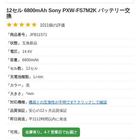
12セル 6800mAh Sony PXW-FS7M2K バッテリー交
換
1011個の評価
「商品番号」
JPB11571
「状態」
互換新品
「電圧」
14.4V
「容量」
6800mAh
「セル数」
12セル
「充電池種類」
Li-ion
「カラー」
黒
「大きさ」
*mm
「対応機種」
機器との互換性が不明です? クリックして確認
「品質保証」
安心の12ヶ月品質保証
「即日発送」
平日12時間以内に発送
「可用」
在庫有り。4-7 営業日でお届け