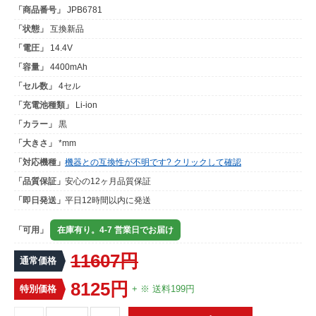
「商品番号」
JPB6781
「状態」
互換新品
「電圧」
14.4V
「容量」
4400mAh
「セル数」
4セル
「充電池種類」
Li-ion
「カラー」
黒
「大きさ」
*mm
「対応機種」
機器との互換性が不明です? クリックして確認
「品質保証」
安心の12ヶ月品質保証
「即日発送」
平日12時間以内に発送
「可用」
在庫有り。4-7 営業日でお届け
11607円
通常価格
8125円
特別価格
+ ※ 送料199円