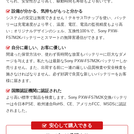
てられ、安全性がより高く、駆動時間も寿命もより長いです。
設備が分かる、気持ちがもっと分かる
システムの安定は無視できません！テキサスTIチップを使い、バッテ
リーは充電速度がより早く、温度、電圧、電流の監視精度もより高
い；オリジナルデザインのシェル、互換性100％で、Sony PXW-
FS7M2Kバッテリーとスマートの無障害通信ができます。
自分に厳しい、お客に優しい
間違った保管方法や、使わず長時間な放置もバッテリーに巨大なダメ
ージを与えます。私たちは最新な
Sony PXW-FS7M2Kバッテリー
しか
売りません。また、出荷する前に一連の厳しい品質検査や安全検査を
施さなければなりません。必ず好調で良質な新しいバッテリーをお客
様に届きます。
国際認証機関に認証された
より高い標準で製品を検査します。Sony PXW-FS7M2K交換バッテリ
ーは今日本PSE、欧州連合RoHS、CE、アメリカFCC、MSDSに認証
されました。
安心して購入できる