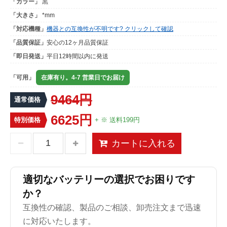
「カラー」
黒
「大きさ」
*mm
「対応機種」
機器との互換性が不明です? クリックして確認
「品質保証」
安心の12ヶ月品質保証
「即日発送」
平日12時間以内に発送
「可用」
在庫有り。4-7 営業日でお届け
9464円
通常価格
6625円
特別価格
+ ※ 送料199円
カートに入れる
適切なバッテリーの選択でお困りです
か？
互換性の確認、製品のご相談、卸売注文まで迅速
に対応いたします。