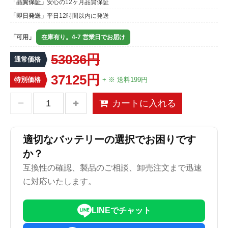
「品質保証」
安心の12ヶ月品質保証
「即日発送」
平日12時間以内に発送
「可用」
在庫有り。4-7 営業日でお届け
53036円
通常価格
37125円
特別価格
+ ※ 送料199円
カートに入れる
適切なバッテリーの選択でお困りです
か？
互換性の確認、製品のご相談、卸売注文まで迅速
に対応いたします。
LINEでチャット