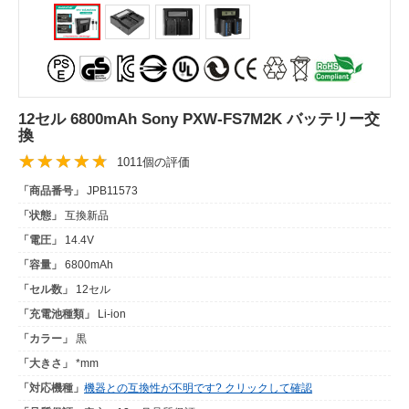
12セル 6800mAh Sony PXW-FS7M2K バッテリー交
換
1011個の評価
「商品番号」
JPB11573
「状態」
互換新品
「電圧」
14.4V
「容量」
6800mAh
「セル数」
12セル
「充電池種類」
Li-ion
「カラー」
黒
「大きさ」
*mm
「対応機種」
機器との互換性が不明です? クリックして確認