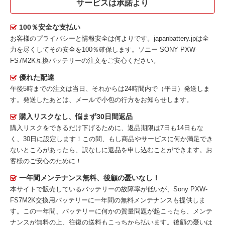
サービスは承諾より
100％安全な支払い
お客様のプライバシーと情報安全は何よりです。japanbattery.jpは全
力を尽くしてその安全を100％確保します。
ソニー SONY PXW-
FS7M2K互換バッテリー
の注文をご安心ください。
優れた配達
午後5時までの注文は当日、それからは24時間内で（平日）発送しま
す。発送したあとは、メールで小包の行方をお知らせします。
購入リスクなし、悩まず30日間返品
購入リスクをできるだけ下げるために、返品期限は7日も14日もな
く、30日に設定します！この間、もし商品やサービスに何か満足でき
ないところがあったら、訳なしに返品を申し込むことができます。お
客様のご安心のために！
一年間メンテナンス無料、後顧の憂いなし！
本サイトで販売しているバッテリーの故障率が低いが、
Sony PXW-
FS7M2K交換用バッテリー
に一年間の無料メンテナンスも提供しま
す。この一年間、バッテリーに何かの質量問題が起こったら、メンテ
ナンスが無料の上、往復の送料もこっちから払います。後顧の憂いは