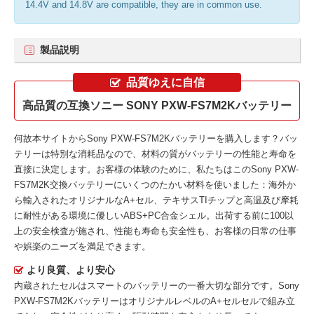
14.4V and 14.8V are compatible, they are in common use.
製品説明
品質ゆえに自信
高品質の互換ソニー SONY PXW-FS7M2Kバッテリー
何故本サイトから
Sony PXW-FS7M2Kバッテリー
を購入します？バッ
テリーは特別な消耗品なので、材料の質がバッテリーの性能と寿命を
直接に決定します。お客様の体験のために、私たちはこの
Sony PXW-
FS7M2K交換バッテリー
にいくつのたかい材料を使いました：海外か
ら輸入されたオリジナルなA+セル、テキサスTIチップと高温及び摩耗
に耐性がある環境に優しいABS+PC合金シェル。出荷する前に100以
上の安全検査が施され、性能も寿命も安全性も、お客様の日常の仕事
や娯楽のニーズを満足できます。
より良質、より安心
内蔵されたセルはスマートのバッテリーの一番大切な部分です。
Sony
PXW-FS7M2Kバッテリー
はオリジナルレベルのA+セルセルで組み立