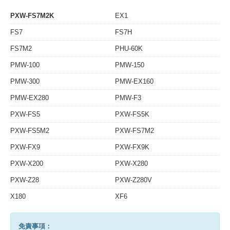
PXW-FS7M2K
EX1
FS7
FS7H
FS7M2
PHU-60K
PMW-100
PMW-150
PMW-300
PMW-EX160
PMW-EX280
PMW-F3
PXW-FS5
PXW-FS5K
PXW-FS5M2
PXW-FS7M2
PXW-FX9
PXW-FX9K
PXW-X200
PXW-X280
PXW-Z28
PXW-Z280V
X180
XF6
免責事項：