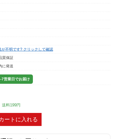
性が不明です? クリックして確認
品質保証
内に発送
-7営業日でお届け
※ 送料199円
カートに入れる