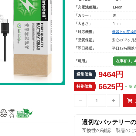
「充電池種類」
Li-ion
「カラー」
黒
「大きさ」
*mm
「対応機種」
機器との互換
「品質保証」
安心の12ヶ月
「即日発送」
平日12時間以
「可用」
在庫有り。4
9464円
通常価格
6625円
特別価格
+ ※ 
適切なバッテリー
互換性の確認、製品のご