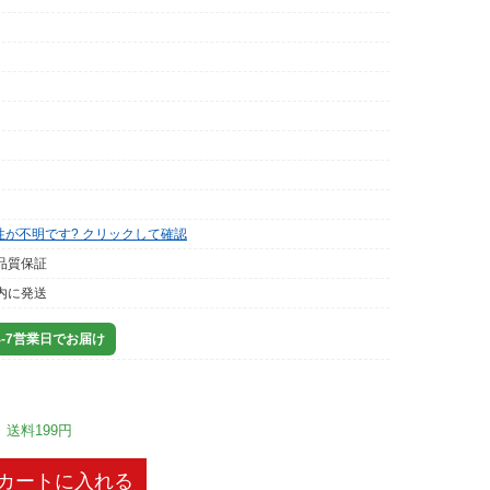
性が不明です? クリックして確認
品質保証
内に発送
-7営業日でお届け
※ 送料199円
カートに入れる