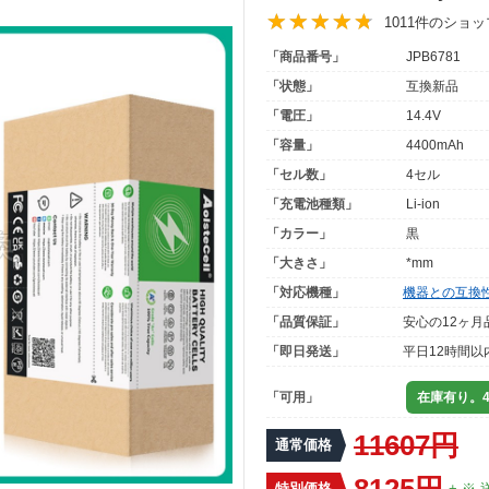
1011件のショ
「商品番号」
JPB6781
「状態」
互換新品
「電圧」
14.4V
「容量」
4400mAh
「セル数」
4セル
「充電池種類」
Li-ion
「カラー」
黒
「大きさ」
*mm
「対応機種」
機器との互換
「品質保証」
安心の12ヶ月
「即日発送」
平日12時間以
「可用」
在庫有り。4
11607円
通常価格
8125円
特別価格
+ ※ 