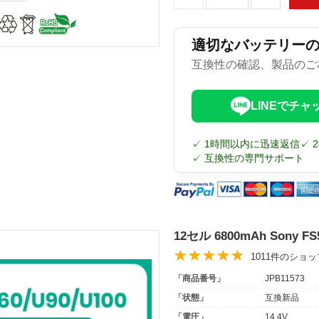
適切なバッテリー
互換性の確認、製品のご
LINEでチャ
✓ 1時間以内に迅速返信
✓ 
✓ 互換性の専門サポート
12セル 6800mAh Sony
1011件のショ
「商品番号」
JPB11573
「状態」
互換新品
「電圧」
14.4V