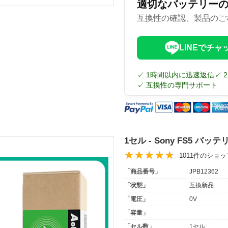
適切なバッテリー
互換性の確認、製品のご
LINEでチャ
✓ 1時間以内に迅速返信
✓ 
✓ 互換性の専門サポート
1セル - Sony FS5 バッ
1011件のショ
「商品番号」
JPB12362
「状態」
互換新品
「電圧」
0V
「容量」
-
「セル数」
1セル