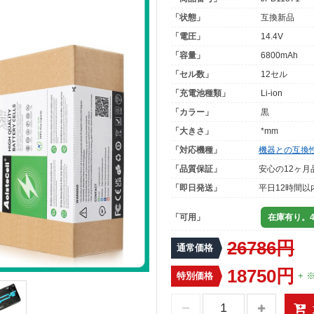
「状態」
互換新品
「電圧」
14.4V
「容量」
6800mAh
「セル数」
12セル
「充電池種類」
Li-ion
「カラー」
黒
「大きさ」
*mm
「対応機種」
機器との互換
「品質保証」
安心の12ヶ月
「即日発送」
平日12時間以
「可用」
在庫有り。4
26786円
通常価格
18750円
特別価格
+ 