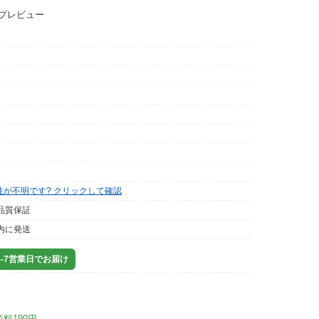
ップレビュー
性が不明です? クリックして確認
品質保証
内に発送
-7営業日でお届け
送料199円