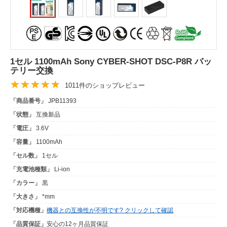
1セル 1100mAh Sony CYBER-SHOT DSC-P8R バッ
テリー交換
1011件のショップレビュー
「商品番号」
JPB11393
「状態」
互換新品
「電圧」
3.6V
「容量」
1100mAh
「セル数」
1セル
「充電池種類」
Li-ion
「カラー」
黒
「大きさ」
*mm
「対応機種」
機器との互換性が不明です? クリックして確認
「品質保証」
安心の12ヶ月品質保証