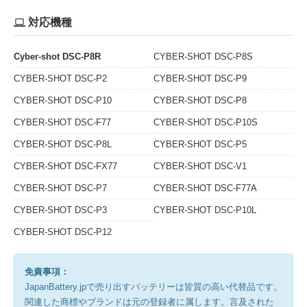
対応機種
Cyber-shot DSC-P8R
CYBER-SHOT DSC-P8S
CYBER-SHOT DSC-P2
CYBER-SHOT DSC-P9
CYBER-SHOT DSC-P10
CYBER-SHOT DSC-P8
CYBER-SHOT DSC-F77
CYBER-SHOT DSC-P10S
CYBER-SHOT DSC-P8L
CYBER-SHOT DSC-P5
CYBER-SHOT DSC-FX77
CYBER-SHOT DSC-V1
CYBER-SHOT DSC-P7
CYBER-SHOT DSC-F77A
CYBER-SHOT DSC-P3
CYBER-SHOT DSC-P10L
CYBER-SHOT DSC-P12
免責事項：
JapanBattery.jpで売り出すバッテリーは皆質の高い代替品です。
関連した商標やブランドは元の登録者に属します。言及された