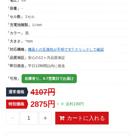
「電圧」
0V
「容量」
-
「セル数」
1セル
「充電池種類」
Li-ion
「カラー」
黒
「大きさ」
*mm
「対応機種」
機器との互換性が不明です? クリックして確認
「品質保証」
安心の12ヶ月品質保証
「即日発送」
平日12時間以内に発送
「可用」
在庫有り。4-7営業日でお届け
4107円
通常価格
2875円
特別価格
+ ※ 送料199円
カートに入れる