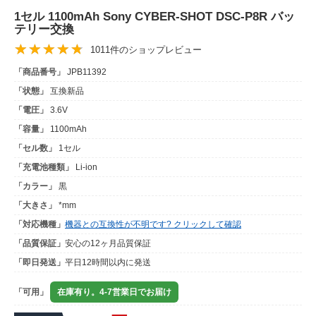
1セル 1100mAh Sony CYBER-SHOT DSC-P8R バッ
テリー交換
1011件のショップレビュー
「商品番号」
JPB11392
「状態」
互換新品
「電圧」
3.6V
「容量」
1100mAh
「セル数」
1セル
「充電池種類」
Li-ion
「カラー」
黒
「大きさ」
*mm
「対応機種」
機器との互換性が不明です? クリックして確認
「品質保証」
安心の12ヶ月品質保証
「即日発送」
平日12時間以内に発送
「可用」
在庫有り。4-7営業日でお届け