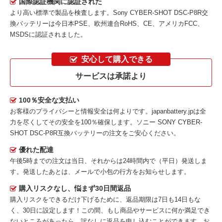
国際認証機関に認証された
より高い標準で製品を検査します。Sony CYBER-SHOT DSC-P8R交
換バッテリーは今日本PSE、欧州連合RoHS、CE、アメリカFCC、
MSDSに認証されました。
安心して購入できる
サービスは承諾より
100％安全な支払い
お客様のプライバシーと情報安全は何よりです。japanbattery.jpは全
力を尽くしてその安全を100％確保します。
ソニー SONY CYBER-
SHOT DSC-P8R互換バッテリー
の注文をご安心ください。
優れた配達
午後5時までの注文は当日、それからは24時間内で（平日）発送しま
す。発送したあとは、メールで小包の行方をお知らせします。
購入リスクなし、悩まず30日間返品
購入リスクをできるだけ下げるために、返品期限は7日も14日もな
く、30日に設定します！この間、もし商品やサービスに何か満足でき
ないところがあったら、訳なしに返品を申し込むことができます。お