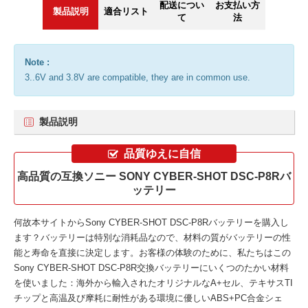
配送につい
お支払い方
製品説明
適合リスト
て
法
Note :
3..6V and 3.8V are compatible, they are in common use.
製品説明
品質ゆえに自信
高品質の互換ソニー SONY CYBER-SHOT DSC-P8Rバ
ッテリー
何故本サイトから
Sony CYBER-SHOT DSC-P8Rバッテリー
を購入し
ます？バッテリーは特別な消耗品なので、材料の質がバッテリーの性
能と寿命を直接に決定します。お客様の体験のために、私たちはこの
Sony CYBER-SHOT DSC-P8R交換バッテリー
にいくつのたかい材料
を使いました：海外から輸入されたオリジナルなA+セル、テキサスTI
チップと高温及び摩耗に耐性がある環境に優しいABS+PC合金シェ