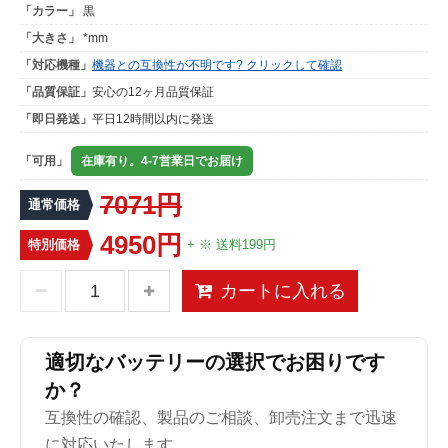
「カラー」
黒
「大きさ」
*mm
「対応機種」
機器との互換性が不明です? クリックして確認
「品質保証」
安心の12ヶ月品質保証
「即日発送」
平日12時間以内に発送
「可用」
在庫有り。4-7営業日でお届け
7071円
通常価格
4950円
特別価格
+ ※ 送料199円
カートに入れる
適切なバッテリーの選択でお困りです
か？
互換性の確認、製品のご相談、卸売注文まで迅速
に対応いたします。