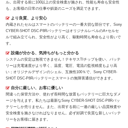
ル。出荷する前に100以上の安全検査が施され、性能も寿命も安全性
も、お客様の日常の仕事や娯楽のニーズを満足できます。
より良質、より安心
内蔵されたセルはスマートのバッテリーの一番大切な部分です。
Sony
CYBER-SHOT DSC-P8Rバッテリー
はオリジナルレベルのA+セルセ
ルで組み立てられ、安全性がより高く、駆動時間も寿命もより長いで
す。
設備が分かる、気持ちがもっと分かる
システムの安定は無視できません！テキサスTIチップを使い、バッテ
リーは充電速度がより早く、温度、電圧、電流の監視精度もより高
い；オリジナルデザインのシェル、互換性100％で、Sony CYBER-
SHOT DSC-P8Rバッテリーとスマートの無障害通信ができます。
自分に厳しい、お客に優しい
間違った保管方法や、使わず長時間な放置もバッテリーに巨大なダメ
ージを与えます。私たちは最新な
Sony CYBER-SHOT DSC-P8Rバッ
テリー
しか売りません。また、出荷する前に一連の厳しい品質検査や
安全検査を施さなければなりません。必ず好調で良質な新しいバッテ
リーをお客様に届きます。