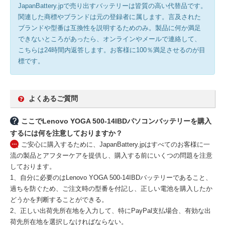
JapanBattery.jpで売り出すバッテリーは皆質の高い代替品です。
関連した商標やブランドは元の登録者に属します。言及された
ブランドや型番は互換性を説明するためのみ。製品に何か満足
できないところがあったら、オンラインやメールで連絡して、
こちらは24時間内返答します。お客様に100％満足させるのが目
標です。
よくあるご質問
ここでLenovo YOGA 500-14IBDパソコンバッテリーを購入
するには何を注意しておりますか？
ご安心に購入するために、JapanBattery.jpはすべてのお客様に一
流の製品とアフターケアを提供し、購入する前にいくつの問題を注意
しております。
1、自分に必要のはLenovo YOGA 500-14IBDバッテリーであること、
過ちを防ぐため、ご注文時の型番を付記し、正しい電池を購入したか
どうかを判断することができる。
2、正しい出荷先所在地を入力して、特にPayPal支払場合、有効な出
荷先所在地を選択しなければならない。