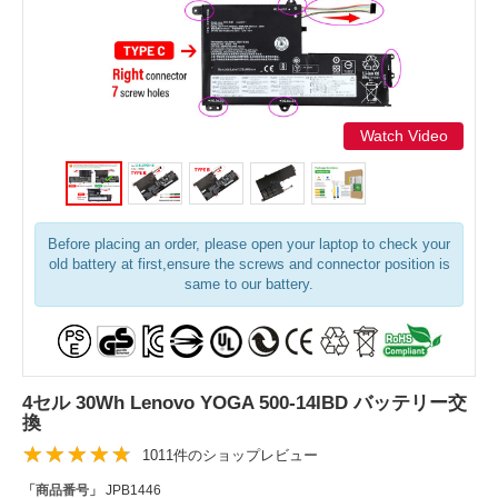
Watch Video
Before placing an order, please open your laptop to check your
old battery at first,ensure the screws and connector position is
same to our battery.
4セル 30Wh Lenovo YOGA 500-14IBD バッテリー交
換
1011件のショップレビュー
「商品番号」
JPB1446