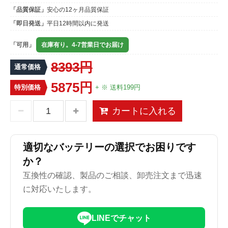
「品質保証」
安心の12ヶ月品質保証
「即日発送」
平日12時間以内に発送
「可用」
在庫有り。4-7営業日でお届け
8393円
通常価格
5875円
特別価格
+ ※ 送料199円
カートに入れる
適切なバッテリーの選択でお困りです
か？
互換性の確認、製品のご相談、卸売注文まで迅速
に対応いたします。
LINEでチャット