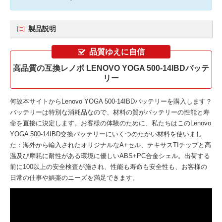
製品説明
品質ゆえに自信
高品質の互換レノボ LENOVO YOGA 500-14IBDバッテ
リー
何故本サイトから
Lenovo YOGA 500-14IBDバッテリー
を購入します？
バッテリーは特別な消耗品なので、材料の質がバッテリーの性能と寿
命を直接に決定します。お客様の体験のために、私たちはこの
Lenovo
YOGA 500-14IBD交換バッテリー
にいくつのたかい材料を使いまし
た：海外から輸入されたオリジナルなA+セル、テキサスTIチップと高
温及び摩耗に耐性がある環境に優しいABS+PC合金シェル。出荷する
前に100以上の安全検査が施され、性能も寿命も安全性も、お客様の
日常の仕事や娯楽のニーズを満足できます。