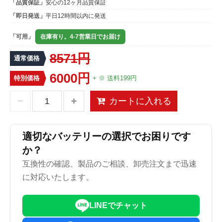
「品質保証」
安心の12ヶ月品質保証
「即日発送」
平日12時間以内に発送
「可用」
在庫有り。4-7営業日でお届け
8571円
通常価格
6000円
特別価格
+ ※ 送料199円
カートに入れる
適切なバッテリーの選択でお困りです
か？
互換性の確認、製品のご相談、卸売注文まで迅速
に対応いたします。
LINEでチャット