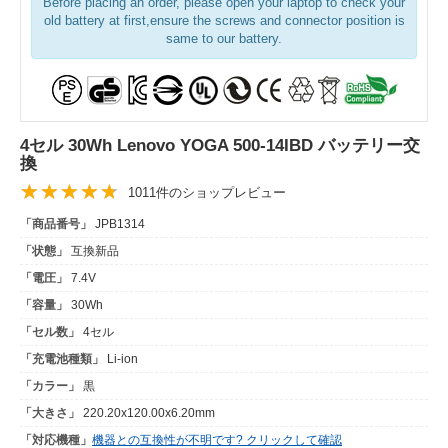
Before placing an order, please open your laptop to check your
old battery at first,ensure the screws and connector position is
same to our battery.
4セル 30Wh Lenovo YOGA 500-14IBD バッテリー交
換
1011件のショップレビュー
「商品番号」
JPB1314
「状態」
互換新品
「電圧」
7.4V
「容量」
30Wh
「セル数」
4セル
「充電池種類」
Li-ion
「カラー」
黒
「大きさ」
220.20x120.00x6.20mm
「対応機種」
機器との互換性が不明です? クリックして確認