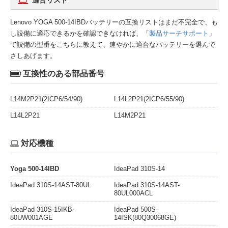
適合リスト
Lenovo YOGA 500-14IBDバッテリーの互換リストはまだ不完全で、も
し設備に適応できるかを確認できなければ、「
製品サーチサポート
」
で設備の型番をこちらに教えて、速やかに適合なバッテリーを選んで
さしあげます。
互換性のある部品番号
L14M2P21(2ICP6/54/90)
L14L2P21(2ICP6/55/90)
L14L2P21
L14M2P21
対応機種
Yoga 500-14IBD
IdeaPad 310S-14
IdeaPad 310S-14AST-80UL
IdeaPad 310S-14AST-
80UL000ACL
IdeaPad 310S-15IKB-
IdeaPad 500S-
80UW001AGE
14ISK(80Q30068GE)