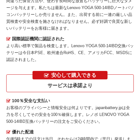
間違った保管方法や、使わず長時間な放置もバッテリーに巨大なダメ
ージを与えます。私たちは最新な
Lenovo YOGA 500-14IBDノートパソ
コンバッテリー
しか売りません。また、出荷する前に一連の厳しい品
質検査や安全検査を施さなければなりません。必ず好調で良質な新し
いバッテリーをお客様に届きます。
国際認証機関に認証された
より高い標準で製品を検査します。Lenovo YOGA 500-14IBD交換バッ
テリーは今日本PSE、欧州連合RoHS、CE、アメリカFCC、MSDSに
認証されました。
安心して購入できる
サービスは承諾より
100％安全な支払い
お客様のプライバシーと情報安全は何よりです。japanbattery.jpは全
力を尽くしてその安全を100％確保します。
レノボ LENOVO YOGA
500-14IBD互換バッテリー
の注文をご安心ください。
優れた配達
午後5時までの注文は当日、それからは24時間内で（平日）発送しま