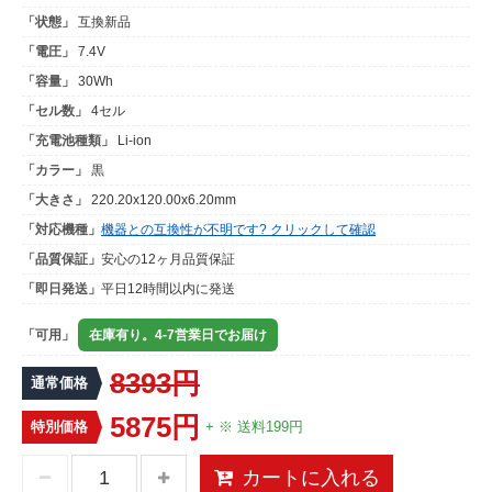
「状態」
互換新品
「電圧」
7.4V
「容量」
30Wh
「セル数」
4セル
「充電池種類」
Li-ion
「カラー」
黒
「大きさ」
220.20x120.00x6.20mm
「対応機種」
機器との互換性が不明です? クリックして確認
「品質保証」
安心の12ヶ月品質保証
「即日発送」
平日12時間以内に発送
「可用」
在庫有り。4-7営業日でお届け
8393円
通常価格
5875円
特別価格
+ ※ 送料199円
カートに入れる