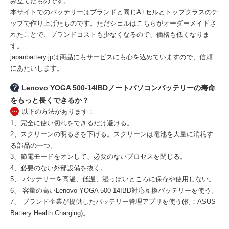
み立てたものです。
本サイトでのバッテリーはブランドと同じA+セルとトップクラスのチ
ップで作り上げたものです。ただシェルはこちらがオーダーメイドさ
れたことで、ブランドコストも少なくなるので、価格も低くなりま
す。
japanbattery.jpは商品にもサービスにも心を込めていますので、信頼
にあたいします。
Lenovo YOGA 500-14IBDノートパソコンバッテリーの寿命
をもっと長くできるか？
以下の方法があります：
1、完全に使い切れをできるだけ避ける。
2、スクリーンの明るさを下げる。スクリーンは電池を大量に消耗す
る部品の一つ。
3、節電モードをオンして、必要のないプロセスを閉じる。
4、必要のない外部設備を抜く。
5、 バッテリーを高温、低温、湿っぽいところに保存や使用しない。
6、 容量の高い
Lenovo YOGA 500-14IBD対応互換バッテリー
を使う。
7、 ブランド企業が提供したバッテリー管理アプリを使う(例：ASUS
Battery Health Charging)。