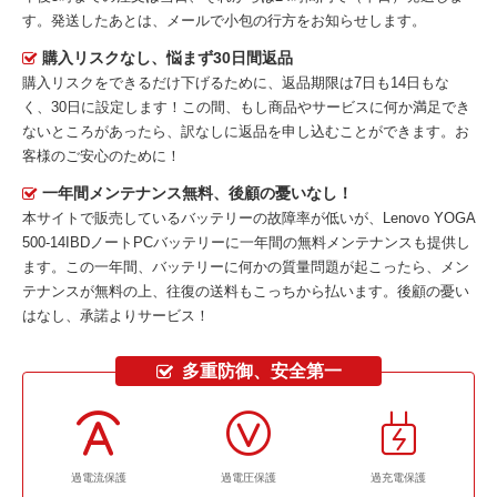
す。発送したあとは、メールで小包の行方をお知らせします。
購入リスクなし、悩まず30日間返品
購入リスクをできるだけ下げるために、返品期限は7日も14日もな
く、30日に設定します！この間、もし商品やサービスに何か満足でき
ないところがあったら、訳なしに返品を申し込むことができます。お
客様のご安心のために！
一年間メンテナンス無料、後顧の憂いなし！
本サイトで販売しているバッテリーの故障率が低いが、
Lenovo YOGA
500-14IBDノートPCバッテリー
に一年間の無料メンテナンスも提供し
ます。この一年間、バッテリーに何かの質量問題が起こったら、メン
テナンスが無料の上、往復の送料もこっちから払います。後顧の憂い
はなし、承諾よりサービス！
多重防御、安全第一
過電流保護
過電圧保護
過充電保護