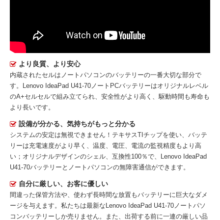
より良質、より安心
内蔵されたセルはノートパソコンのバッテリーの一番大切な部分で
す。
Lenovo IdeaPad U41-70ノートPCバッテリー
はオリジナルレベル
のA+セルセルで組み立てられ、安全性がより高く、駆動時間も寿命も
より長いです。
設備が分かる、気持ちがもっと分かる
システムの安定は無視できません！テキサスTIチップを使い、バッテ
リーは充電速度がより早く、温度、電圧、電流の監視精度もより高
い；オリジナルデザインのシェル、互換性100％で、Lenovo IdeaPad
U41-70バッテリーとノートパソコンの無障害通信ができます。
自分に厳しい、お客に優しい
間違った保管方法や、使わず長時間な放置もバッテリーに巨大なダメ
ージを与えます。私たちは最新な
Lenovo IdeaPad U41-70ノートパソ
コンバッテリー
しか売りません。また、出荷する前に一連の厳しい品