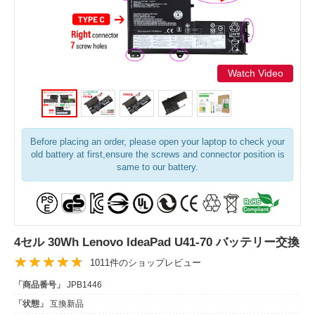
Watch Video
Before placing an order, please open your laptop to check your
old battery at first,ensure the screws and connector position is
same to our battery.
4セル 30Wh Lenovo IdeaPad U41-70 バッテリー交換
1011件のショップレビュー
「商品番号」
JPB1446
「状態」
互換新品