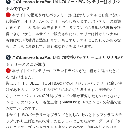
このLenovo IdeaPad U41-70ノートPCバッテリーはオリジ
ナルですか？
本サイトで販売されたバッテリーはほぼオリジナルにも負けない
代替品で、オリジナルバッテリーも少しあります。バッテリーの種類
が多くて、世界各地へ販売するので、各ブランドの各地の代理権を獲
得できないから、本サイトで販売されたバッテリーは皆オリジナルに
も負けない代替品と黙認します。もしオリジナルにこだわりがあるな
ら、こちらに連絡して、最も誠な答えを出させます。
このLenovo IdeaPad U41-70交換バッテリーはオリジナルバ
ッテリーとどこが違う
本サイトのバッテリーにブランドラベルがないほかに違ったとこ
ろはありません。
皆はよくHP、DELL、TOSHIBAなどのオリジナルバッテリーに良い性
能があるのは、ブランドの技術力のおかげと考えます。実際のとこ
ろ、ノートパソコンのCPUもブランド企業が研究したものではないよ
うに、そのバッテリーも第三者（SamsungとTIのように）の部品で組
み立てたものです。
本サイトでのバッテリーはブランドと同じA+セルとトップクラスのチ
ップで作り上げたものです。ただシェルはこちらがオーダーメイドさ
れたことで、ブランドコストも少なくなるので、価格も低くなりま