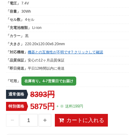
「電圧」
7.4V
「容量」
30Wh
「セル数」
4セル
「充電池種類」
Li-ion
「カラー」
黒
「大きさ」
220.20x120.00x6.20mm
「対応機種」
機器との互換性が不明です? クリックして確認
「品質保証」
安心の12ヶ月品質保証
「即日発送」
平日12時間以内に発送
「可用」
在庫有り。4-7営業日でお届け
8393円
通常価格
5875円
特別価格
+ ※ 送料199円
カートに入れる