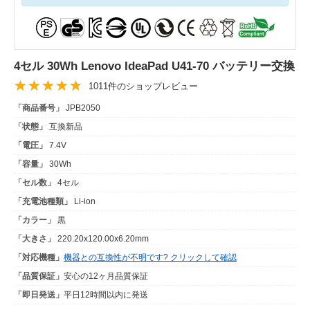
4セル 30Wh Lenovo IdeaPad U41-70 バッテリー交換
1011件のショップレビュー
「商品番号」
JPB2050
「状態」
互換新品
「電圧」
7.4V
「容量」
30Wh
「セル数」
4セル
「充電池種類」
Li-ion
「カラー」
黒
「大きさ」
220.20x120.00x6.20mm
「対応機種」
機器との互換性が不明です? クリックして確認
「品質保証」
安心の12ヶ月品質保証
「即日発送」
平日12時間以内に発送