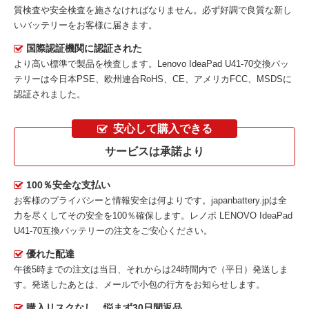
質検査や安全検査を施さなければなりません。必ず好調で良質な新し
いバッテリーをお客様に届きます。
国際認証機関に認証された
より高い標準で製品を検査します。Lenovo IdeaPad U41-70交換バッ
テリーは今日本PSE、欧州連合RoHS、CE、アメリカFCC、MSDSに
認証されました。
安心して購入できる
サービスは承諾より
100％安全な支払い
お客様のプライバシーと情報安全は何よりです。japanbattery.jpは全
力を尽くしてその安全を100％確保します。
レノボ LENOVO IdeaPad
U41-70互換バッテリー
の注文をご安心ください。
優れた配達
午後5時までの注文は当日、それからは24時間内で（平日）発送しま
す。発送したあとは、メールで小包の行方をお知らせします。
購入リスクなし、悩まず30日間返品