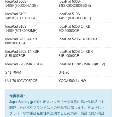
IdeaPad 500S-
IdeaPad 500S-
14ISK(80Q3006AGE)
14ISK(80Q3006BGE)
IdeaPad 510S-
IdeaPad 510S-
14ISK(80TK003FGE)
14ISK(80TK003HGE)
IdeaPad 510S-
IdeaPad 520S-14IKB
14ISK(80TK0063MH)
80X2006DGE
IdeaPad 520S-14IKB
IdeaPad 520S-14IKB-80X2
80X200EUGE
IdeaPad 520S-14IKBR
IdeaPad 520S-14IKBR
81BL0073GE
81BL009KGE
IdeaPad 720-15IKB 81AG
IdeaPad B330S-15IKBR(81JV)
S41-70AM
U41-70
U41-70-80JV003RGE
YOGA 500-14IHW
免責事項：
JapanBattery.jpで売り出すバッテリーは皆質の高い代替品です。
関連した商標やブランドは元の登録者に属します。言及された
ブランドや型番は互換性を説明するためのみ。製品に何か満足