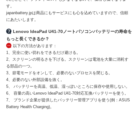
す。
japanbattery.jpは商品にもサービスにも心を込めていますので、信頼
にあたいします。
Lenovo IdeaPad U41-70ノートパソコンバッテリーの寿命を
もっと長くできるか？
以下の方法があります：
1、完全に使い切れをできるだけ避ける。
2、スクリーンの明るさを下げる。スクリーンは電池を大量に消耗す
る部品の一つ。
3、節電モードをオンして、必要のないプロセスを閉じる。
4、必要のない外部設備を抜く。
5、 バッテリーを高温、低温、湿っぽいところに保存や使用しない。
6、 容量の高い
Lenovo IdeaPad U41-70対応互換バッテリー
を使う。
7、 ブランド企業が提供したバッテリー管理アプリを使う(例：ASUS
Battery Health Charging)。