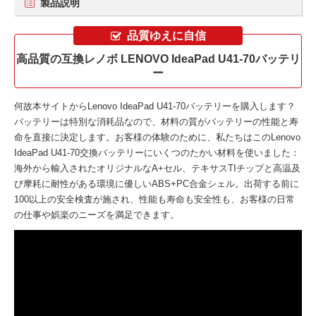
製品説明
品質ゆえに自信
高品質の互換レノボ LENOVO IdeaPad U41-70バッテリ
ー
何故本サイトから
Lenovo IdeaPad U41-70バッテリー
を購入します？
バッテリーは特別な消耗品なので、材料の質がバッテリーの性能と寿
命を直接に決定します。お客様の体験のために、私たちはこの
Lenovo
IdeaPad U41-70交換バッテリー
にいくつのたかい材料を使いました：
海外から輸入されたオリジナルなA+セル、テキサスTIチップと高温及
び摩耗に耐性がある環境に優しいABS+PC合金シェル。出荷する前に
100以上の安全検査が施され、性能も寿命も安全性も、お客様の日常
の仕事や娯楽のニーズを満足できます。