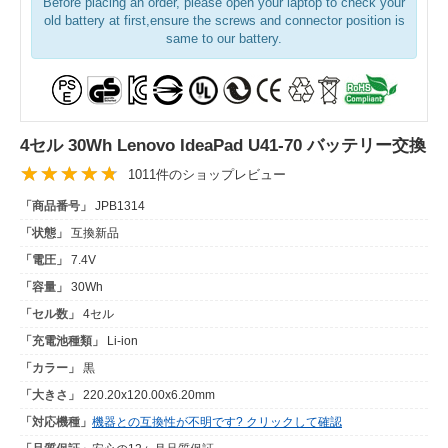
Before placing an order, please open your laptop to check your
old battery at first,ensure the screws and connector position is
same to our battery.
4セル 30Wh Lenovo IdeaPad U41-70 バッテリー交換
1011件のショップレビュー
「商品番号」
JPB1314
「状態」
互換新品
「電圧」
7.4V
「容量」
30Wh
「セル数」
4セル
「充電池種類」
Li-ion
「カラー」
黒
「大きさ」
220.20x120.00x6.20mm
「対応機種」
機器との互換性が不明です? クリックして確認