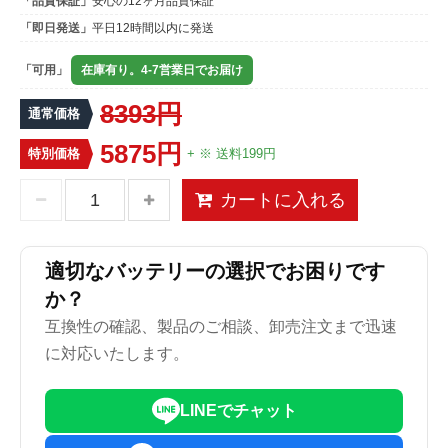
「品質保証」
安心の12ヶ月品質保証
「即日発送」
平日12時間以内に発送
「可用」
在庫有り。4-7営業日でお届け
8393円
通常価格
5875円
特別価格
+ ※ 送料199円
カートに入れる
適切なバッテリーの選択でお困りです
か？
互換性の確認、製品のご相談、卸売注文まで迅速
に対応いたします。
LINEでチャット