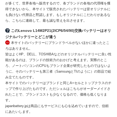
が多くて、世界各地へ販売するので、各ブランドの各地の代理権を獲
得できないから、本サイトで販売されたバッテリーは皆オリジナルに
も負けない代替品と黙認します。もしオリジナルにこだわりがあるな
ら、こちらに連絡して、最も誠な答えを出させます。
このLenovo L14M2P21(2ICP6/54/90)交換バッテリーはオリ
ジナルバッテリーとどこが違う
本サイトのバッテリーにブランドラベルがないほかに違ったとこ
ろはありません。
皆はよくHP、DELL、TOSHIBAなどのオリジナルバッテリーに良い性
能があるのは、ブランドの技術力のおかげと考えます。実際のとこ
ろ、ノートパソコンのCPUもブランド企業が研究したものではないよ
うに、そのバッテリーも第三者（SamsungとTIのように）の部品で組
み立てたものです。
本サイトでのバッテリーはブランドと同じA+セルとトップクラスのチ
ップで作り上げたものです。ただシェルはこちらがオーダーメイドさ
れたことで、ブランドコストも少なくなるので、価格も低くなりま
す。
japanbattery.jpは商品にもサービスにも心を込めていますので、信頼
にあたいします。