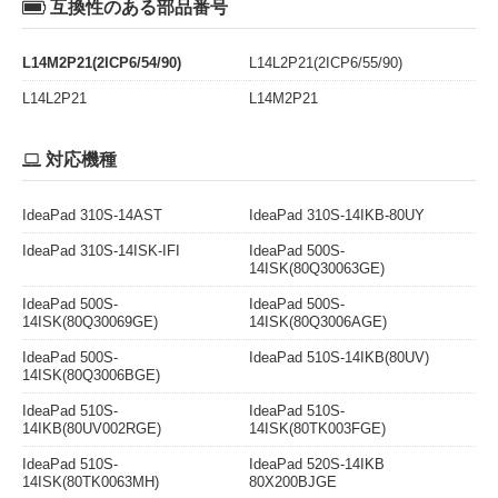
互換性のある部品番号
L14M2P21(2ICP6/54/90)
L14L2P21(2ICP6/55/90)
L14L2P21
L14M2P21
対応機種
IdeaPad 310S-14AST
IdeaPad 310S-14IKB-80UY
IdeaPad 310S-14ISK-IFI
IdeaPad 500S-
14ISK(80Q30063GE)
IdeaPad 500S-
IdeaPad 500S-
14ISK(80Q30069GE)
14ISK(80Q3006AGE)
IdeaPad 500S-
IdeaPad 510S-14IKB(80UV)
14ISK(80Q3006BGE)
IdeaPad 510S-
IdeaPad 510S-
14IKB(80UV002RGE)
14ISK(80TK003FGE)
IdeaPad 510S-
IdeaPad 520S-14IKB
14ISK(80TK0063MH)
80X200BJGE