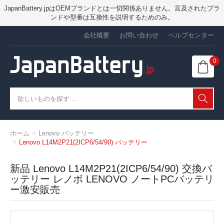
JapanBattery.jpはOEMブランドとは一切関係ありません。言及されたブラ
ンドや型番は互換性を説明するためのみ。
会社概要
お問い合わせ
ヘルプセンター
0
ホーム
Lenovo バッテリー
Lenovo L14M2P21(2ICP6/54/90) バッテリー
新品 Lenovo L14M2P21(2ICP6/54/90) 交換バ
ッテリー レノボ LENOVO ノートPCバッテリ
ー激安販売