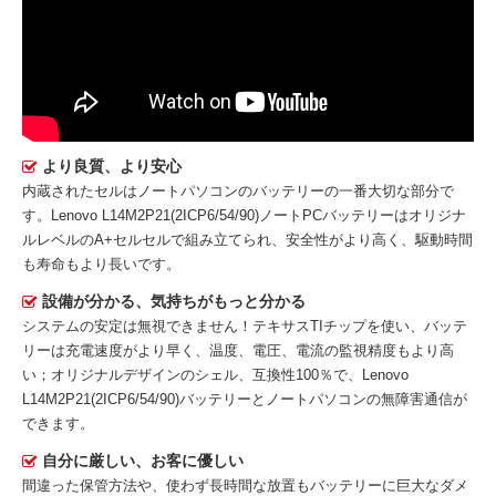
より良質、より安心
内蔵されたセルはノートパソコンのバッテリーの一番大切な部分で
す。
Lenovo L14M2P21(2ICP6/54/90)ノートPCバッテリー
はオリジナ
ルレベルのA+セルセルで組み立てられ、安全性がより高く、駆動時間
も寿命もより長いです。
設備が分かる、気持ちがもっと分かる
システムの安定は無視できません！テキサスTIチップを使い、バッテ
リーは充電速度がより早く、温度、電圧、電流の監視精度もより高
い；オリジナルデザインのシェル、互換性100％で、Lenovo
L14M2P21(2ICP6/54/90)バッテリーとノートパソコンの無障害通信が
できます。
自分に厳しい、お客に優しい
間違った保管方法や、使わず長時間な放置もバッテリーに巨大なダメ