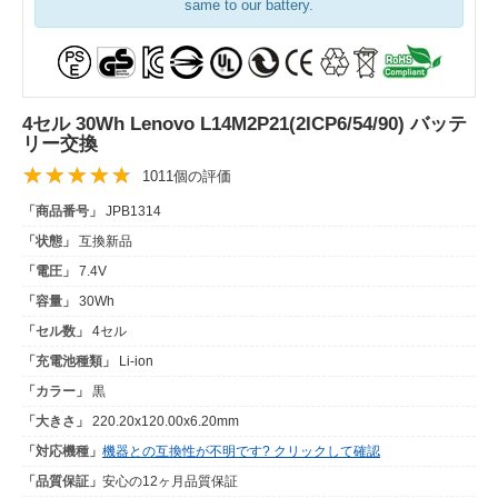
same to our battery.
4セル 30Wh Lenovo L14M2P21(2ICP6/54/90) バッテ
リー交換
1011個の評価
「商品番号」
JPB1314
「状態」
互換新品
「電圧」
7.4V
「容量」
30Wh
「セル数」
4セル
「充電池種類」
Li-ion
「カラー」
黒
「大きさ」
220.20x120.00x6.20mm
「対応機種」
機器との互換性が不明です? クリックして確認
「品質保証」
安心の12ヶ月品質保証