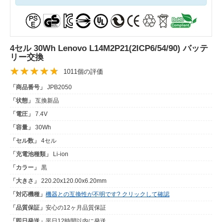
4セル 30Wh Lenovo L14M2P21(2ICP6/54/90) バッテ
リー交換
1011個の評価
「商品番号」
JPB2050
「状態」
互換新品
「電圧」
7.4V
「容量」
30Wh
「セル数」
4セル
「充電池種類」
Li-ion
「カラー」
黒
「大きさ」
220.20x120.00x6.20mm
「対応機種」
機器との互換性が不明です? クリックして確認
「品質保証」
安心の12ヶ月品質保証
「即日発送」
平日12時間以内に発送