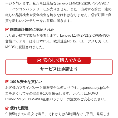
ージを与えます。私たちは最新な
Lenovo L14M2P21(2ICP6/54/90)ノ
ートパソコンバッテリー
しか売りません。また、出荷する前に一連の
厳しい品質検査や安全検査を施さなければなりません。必ず好調で良
質な新しいバッテリーをお客様に届きます。
国際認証機関に認証された
より高い標準で製品を検査します。Lenovo L14M2P21(2ICP6/54/90)
交換バッテリーは今日本PSE、欧州連合RoHS、CE、アメリカFCC、
MSDSに認証されました。
安心して購入できる
サービスは承諾より
100％安全な支払い
お客様のプライバシーと情報安全は何よりです。japanbattery.jpは全
力を尽くしてその安全を100％確保します。
レノボ LENOVO
L14M2P21(2ICP6/54/90)互換バッテリー
の注文をご安心ください。
優れた配達
午後5時までの注文は当日、それからは24時間内で（平日）発送しま