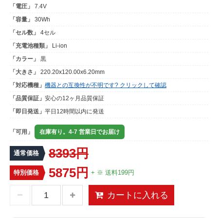
「電圧」
7.4V
「容量」
30Wh
「セル数」
4セル
「充電池種類」
Li-ion
「カラー」
黒
「大きさ」
220.20x120.00x6.20mm
「対応機種」
機器との互換性が不明です? クリックして確認
「品質保証」
安心の12ヶ月品質保証
「即日発送」
平日12時間以内に発送
「可用」
在庫有り。4-7 営業日でお届け
8393円
通常価格
5875円
特別価格
+ ※ 送料199円
カートに入れる