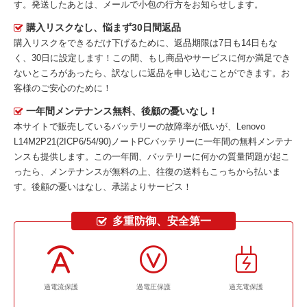
す。発送したあとは、メールで小包の行方をお知らせします。
購入リスクなし、悩まず30日間返品
購入リスクをできるだけ下げるために、返品期限は7日も14日もな
く、30日に設定します！この間、もし商品やサービスに何か満足でき
ないところがあったら、訳なしに返品を申し込むことができます。お
客様のご安心のために！
一年間メンテナンス無料、後顧の憂いなし！
本サイトで販売しているバッテリーの故障率が低いが、
Lenovo
L14M2P21(2ICP6/54/90)ノートPCバッテリー
に一年間の無料メンテナ
ンスも提供します。この一年間、バッテリーに何かの質量問題が起こ
ったら、メンテナンスが無料の上、往復の送料もこっちから払いま
す。後顧の憂いはなし、承諾よりサービス！
多重防御、安全第一
過電流保護
過電圧保護
過充電保護