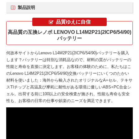
製品説明
品質ゆえに自信
高品質の互換レノボ LENOVO L14M2P21(2ICP6/54/90)
バッテリー
何故本サイトから
Lenovo L14M2P21(2ICP6/54/90)バッテリー
を購入
します？バッテリーは特別な消耗品なので、材料の質がバッテリーの
性能と寿命を直接に決定します。お客様の体験のために、私たちはこ
の
Lenovo L14M2P21(2ICP6/54/90)交換バッテリー
にいくつのたかい
材料を使いました：海外から輸入されたオリジナルなA+セル、テキサ
スTIチップと高温及び摩耗に耐性がある環境に優しいABS+PC合金シ
ェル。出荷する前に100以上の安全検査が施され、性能も寿命も安全
性も、お客様の日常の仕事や娯楽のニーズを満足できます。