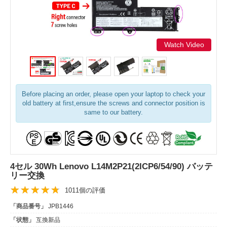
Watch Video
Before placing an order, please open your laptop to check your
old battery at first,ensure the screws and connector position is
same to our battery.
4セル 30Wh Lenovo L14M2P21(2ICP6/54/90) バッテ
リー交換
1011個の評価
「商品番号」
JPB1446
「状態」
互換新品