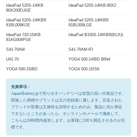
IdeaPad 520S-14IKB
IdeaPad 520S-14IKB-80X2
80X200EUGE
IdeaPad 520S-14IKBR
IdeaPad 520S-14IKBR
81BL009KGE
81BL009LGE
IdeaPad 720-15IKB
IdeaPad B330S-14IKBR(81JU)
81AG004PGE
S41-70AM
S41-70AM-IFI
U41-70
YOGA 500-14IBD 80N4
YOGA 500-15IBD
YOGA 500-15ISK
免責事項：
JapanBattery.jpで売り出すバッテリーは皆質の高い代替品です。
関連した商標やブランドは元の登録者に属します。言及された
ブランドや型番は互換性を説明するためのみ。製品に何か満足
できないところがあったら、オンラインやメールで連絡して、
こちらは24時間内返答します。お客様に100％満足させるのが目
標です。