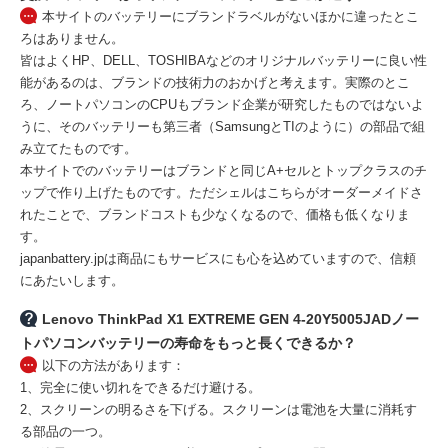
本サイトのバッテリーにブランドラベルがないほかに違ったとこ
ろはありません。
皆はよくHP、DELL、TOSHIBAなどのオリジナルバッテリーに良い性
能があるのは、ブランドの技術力のおかげと考えます。実際のとこ
ろ、ノートパソコンのCPUもブランド企業が研究したものではないよ
うに、そのバッテリーも第三者（SamsungとTIのように）の部品で組
み立てたものです。
本サイトでのバッテリーはブランドと同じA+セルとトップクラスのチ
ップで作り上げたものです。ただシェルはこちらがオーダーメイドさ
れたことで、ブランドコストも少なくなるので、価格も低くなりま
す。
japanbattery.jpは商品にもサービスにも心を込めていますので、信頼
にあたいします。
Lenovo ThinkPad X1 EXTREME GEN 4-20Y5005JADノー
トパソコンバッテリーの寿命をもっと長くできるか？
以下の方法があります：
1、完全に使い切れをできるだけ避ける。
2、スクリーンの明るさを下げる。スクリーンは電池を大量に消耗す
る部品の一つ。