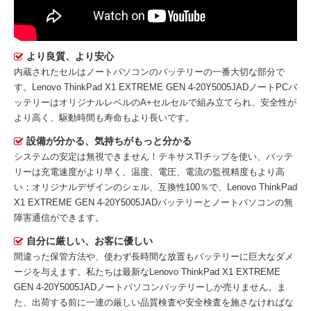
より良質、より安心
内蔵されたセルはノートパソコンのバッテリーの一番大切な部分で
す。
Lenovo ThinkPad X1 EXTREME GEN 4-20Y5005JADノートPCバ
ッテリー
はオリジナルレベルのA+セルセルで組み立てられ、安全性が
より高く、駆動時間も寿命もより長いです。
設備が分かる、気持ちがもっと分かる
システムの安定は無視できません！テキサスTIチップを使い、バッテ
リーは充電速度がより早く、温度、電圧、電流の監視精度もより高
い；オリジナルデザインのシェル、互換性100％で、Lenovo ThinkPad
X1 EXTREME GEN 4-20Y5005JADバッテリーとノートパソコンの無
障害通信ができます。
自分に厳しい、お客に優しい
間違った保管方法や、使わず長時間な放置もバッテリーに巨大なダメ
ージを与えます。私たちは最新な
Lenovo ThinkPad X1 EXTREME
GEN 4-20Y5005JADノートパソコンバッテリー
しか売りません。ま
た、出荷する前に一連の厳しい品質検査や安全検査を施さなければな