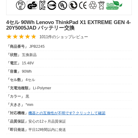
4セル 90Wh Lenovo ThinkPad X1 EXTREME GEN 4-
20Y5005JAD バッテリー交換
1011件のショップレビュー
「商品番号」
JPB2245
「状態」
互換新品
「電圧」
15.48V
「容量」
90Wh
「セル数」
4セル
「充電池種類」
Li-Polymer
「カラー」
黒
「大きさ」
*mm
「対応機種」
機器との互換性が不明です? クリックして確認
「品質保証」
安心の12ヶ月品質保証
「即日発送」
平日12時間以内に発送