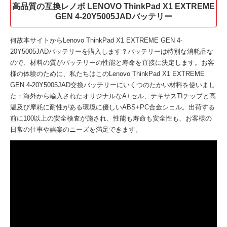
高品質の互換レノボ LENOVO ThinkPad X1 EXTREME
GEN 4-20Y5005JADバッテリー
何故本サイトから
Lenovo ThinkPad X1 EXTREME GEN 4-
20Y5005JADバッテリー
を購入します？バッテリーは特別な消耗品な
ので、材料の質がバッテリーの性能と寿命を直接に決定します。お客
様の体験のために、私たちはこの
Lenovo ThinkPad X1 EXTREME
GEN 4-20Y5005JAD交換バッテリー
にいくつのたかい材料を使いまし
た：海外から輸入されたオリジナルなA+セル、テキサスTIチップと高
温及び摩耗に耐性がある環境に優しいABS+PC合金シェル。出荷する
前に100以上の安全検査が施され、性能も寿命も安全性も、お客様の
日常の仕事や娯楽のニーズを満足できます。