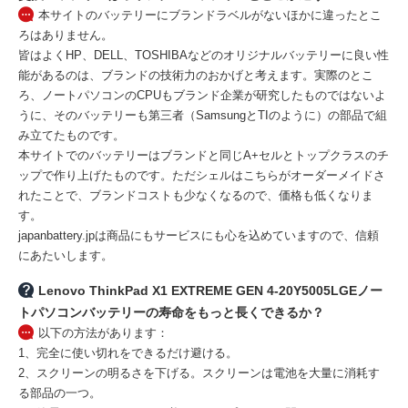
本サイトのバッテリーにブランドラベルがないほかに違ったとこ
ろはありません。
皆はよくHP、DELL、TOSHIBAなどのオリジナルバッテリーに良い性
能があるのは、ブランドの技術力のおかげと考えます。実際のとこ
ろ、ノートパソコンのCPUもブランド企業が研究したものではないよ
うに、そのバッテリーも第三者（SamsungとTIのように）の部品で組
み立てたものです。
本サイトでのバッテリーはブランドと同じA+セルとトップクラスのチ
ップで作り上げたものです。ただシェルはこちらがオーダーメイドさ
れたことで、ブランドコストも少なくなるので、価格も低くなりま
す。
japanbattery.jpは商品にもサービスにも心を込めていますので、信頼
にあたいします。
Lenovo ThinkPad X1 EXTREME GEN 4-20Y5005LGEノー
トパソコンバッテリーの寿命をもっと長くできるか？
以下の方法があります：
1、完全に使い切れをできるだけ避ける。
2、スクリーンの明るさを下げる。スクリーンは電池を大量に消耗す
る部品の一つ。