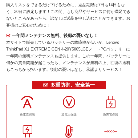
購入リスクをできるだけ下げるために、返品期限は7日も14日もな
く、30日に設定します！この間、もし商品やサービスに何か満足でき
ないところがあったら、訳なしに返品を申し込むことができます。お
客様のご安心のために！
一年間メンテナンス無料、後顧の憂いなし！
本サイトで販売しているバッテリーの故障率が低いが、
Lenovo
ThinkPad X1 EXTREME GEN 4-20Y5005LGEノートPCバッテリー
に
一年間の無料メンテナンスも提供します。この一年間、バッテリーに
何かの質量問題が起こったら、メンテナンスが無料の上、往復の送料
もこっちから払います。後顧の憂いはなし、承諾よりサービス！
多重防御、安全第一
過電流保護
過電圧保護
過充電保護