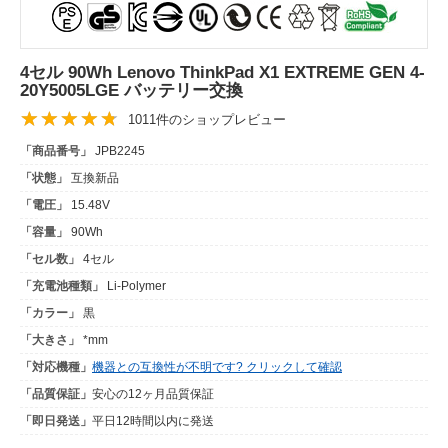
4セル 90Wh Lenovo ThinkPad X1 EXTREME GEN 4-
20Y5005LGE バッテリー交換
1011件のショップレビュー
「商品番号」
JPB2245
「状態」
互換新品
「電圧」
15.48V
「容量」
90Wh
「セル数」
4セル
「充電池種類」
Li-Polymer
「カラー」
黒
「大きさ」
*mm
「対応機種」
機器との互換性が不明です? クリックして確認
「品質保証」
安心の12ヶ月品質保証
「即日発送」
平日12時間以内に発送