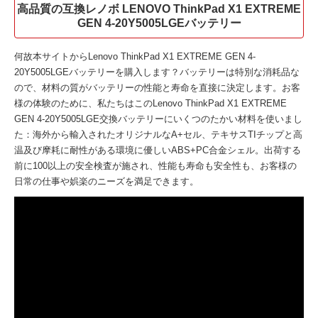
高品質の互換レノボ LENOVO ThinkPad X1 EXTREME
GEN 4-20Y5005LGEバッテリー
何故本サイトから
Lenovo ThinkPad X1 EXTREME GEN 4-
20Y5005LGEバッテリー
を購入します？バッテリーは特別な消耗品な
ので、材料の質がバッテリーの性能と寿命を直接に決定します。お客
様の体験のために、私たちはこの
Lenovo ThinkPad X1 EXTREME
GEN 4-20Y5005LGE交換バッテリー
にいくつのたかい材料を使いまし
た：海外から輸入されたオリジナルなA+セル、テキサスTIチップと高
温及び摩耗に耐性がある環境に優しいABS+PC合金シェル。出荷する
前に100以上の安全検査が施され、性能も寿命も安全性も、お客様の
日常の仕事や娯楽のニーズを満足できます。