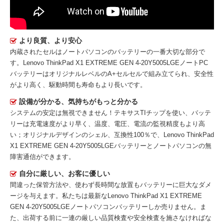
より良質、より安心
内蔵されたセルはノートパソコンのバッテリーの一番大切な部分で
す。
Lenovo ThinkPad X1 EXTREME GEN 4-20Y5005LGEノートPC
バッテリー
はオリジナルレベルのA+セルセルで組み立てられ、安全性
がより高く、駆動時間も寿命もより長いです。
設備が分かる、気持ちがもっと分かる
システムの安定は無視できません！テキサスTIチップを使い、バッテ
リーは充電速度がより早く、温度、電圧、電流の監視精度もより高
い；オリジナルデザインのシェル、互換性100％で、Lenovo ThinkPad
X1 EXTREME GEN 4-20Y5005LGEバッテリーとノートパソコンの無
障害通信ができます。
自分に厳しい、お客に優しい
間違った保管方法や、使わず長時間な放置もバッテリーに巨大なダメ
ージを与えます。私たちは最新な
Lenovo ThinkPad X1 EXTREME
GEN 4-20Y5005LGEノートパソコンバッテリー
しか売りません。ま
た、出荷する前に一連の厳しい品質検査や安全検査を施さなければな