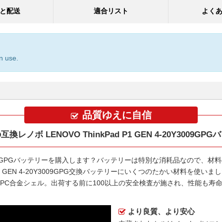
と配送
適合リスト
よく
n use.
品質ゆえに自信
換レノボ LENOVO ThinkPad P1 GEN 4-20Y3009GP
3009GPGバッテリー
を購入します？バッテリーは特別な消耗品なので、材料
 P1 GEN 4-20Y3009GPG交換バッテリー
にいくつのたかい材料を使いまし
S+PC合金シェル。出荷する前に100以上の安全検査が施され、性能も
より良質、より安心