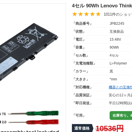
4セル 90Wh Lenovo Thi
1011件のショ
「商品番号」
JPB2245
「状態」
互換新品
「電圧」
15.48V
「容量」
90Wh
「セル数」
4セル
「充電池種類」
Li-Polymer
「カラー」
黒
「大きさ」
*mm
「対応機種」
機器との互換
「品質保証」
安心の12ヶ月
「即日発送」
平日12時間以
「可用」
在庫有り。4
10536円
通常価格