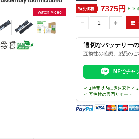
7375円
特別価格
+ ※ 
Watch Video
適切なバッテリー
互換性の確認、製品のご
LINEでチャ
✓ 1時間以内に迅速返信
✓ 
✓ 互換性の専門サポート