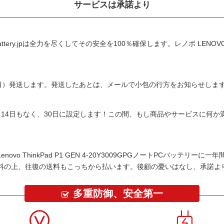
サービスは承諾より
tery.jpは全力を尽くしてその安全を100％確保します。
レノボ LENOVO
平日）発送します。発送したあとは、メールで小包の行方をお知らせしま
14日もなく、30日に設定します！この間、もし商品やサービスに何
Lenovo ThinkPad P1 GEN 4-20Y3009GPGノートPCバッテリー
に一年
料の上、往復の送料もこっちから払います。後顧の憂いはなし、承諾よ
多重防御、安全第一