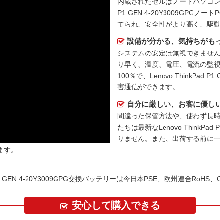
内蔵されたセルはノートパソコ
P1 GEN 4-20Y3009GPGノー
てられ、安全性がより高く、駆
設備が分かる、気持ちがも
システムの安定は無視できません
り早く、温度、電圧、電流の監
100％で、Lenovo ThinkPad
害通信ができます。
自分に厳しい、お客に優し
間違った保管方法や、使わず長
たちは最新な
Lenovo ThinkP
りません。また、出荷する前に
ます。
P1 GEN 4-20Y3009GPG交換バッテリーは今日本PSE、欧州連合Ro
安心して購入できる