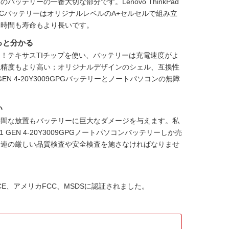
ンのバッテリーの一番大切な部分です。
Lenovo ThinkPad
トPCバッテリー
はオリジナルレベルのA+セルセルで組み立
動時間も寿命もより長いです。
っと分かる
！テキサスTIチップを使い、バッテリーは充電速度がよ
視精度もより高い；オリジナルデザインのシェル、互換性
 P1 GEN 4-20Y3009GPGバッテリーとノートパソコンの無障
い
時間な放置もバッテリーに巨大なダメージを与えます。私
ad P1 GEN 4-20Y3009GPGノートパソコンバッテリー
しか売
一連の厳しい品質検査や安全検査を施さなければなりませ
HS、CE、アメリカFCC、MSDSに認証されました。