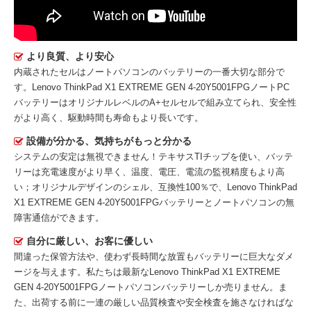
より良質、より安心
内蔵されたセルはノートパソコンのバッテリーの一番大切な部分で
す。
Lenovo ThinkPad X1 EXTREME GEN 4-20Y5001FPGノートPC
バッテリー
はオリジナルレベルのA+セルセルで組み立てられ、安全性
がより高く、駆動時間も寿命もより長いです。
設備が分かる、気持ちがもっと分かる
システムの安定は無視できません！テキサスTIチップを使い、バッテ
リーは充電速度がより早く、温度、電圧、電流の監視精度もより高
い；オリジナルデザインのシェル、互換性100％で、Lenovo ThinkPad
X1 EXTREME GEN 4-20Y5001FPGバッテリーとノートパソコンの無
障害通信ができます。
自分に厳しい、お客に優しい
間違った保管方法や、使わず長時間な放置もバッテリーに巨大なダメ
ージを与えます。私たちは最新な
Lenovo ThinkPad X1 EXTREME
GEN 4-20Y5001FPGノートパソコンバッテリー
しか売りません。ま
た、出荷する前に一連の厳しい品質検査や安全検査を施さなければな