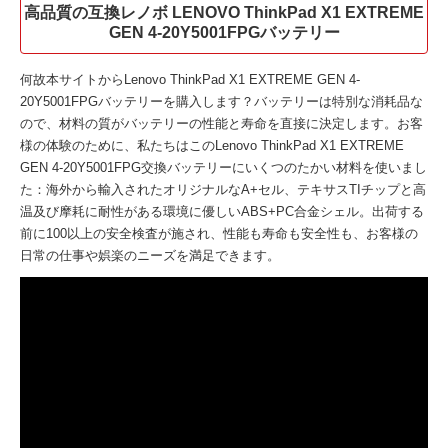
高品質の互換レノボ LENOVO ThinkPad X1 EXTREME
GEN 4-20Y5001FPGバッテリー
何故本サイトから
Lenovo ThinkPad X1 EXTREME GEN 4-
20Y5001FPGバッテリー
を購入します？バッテリーは特別な消耗品な
ので、材料の質がバッテリーの性能と寿命を直接に決定します。お客
様の体験のために、私たちはこの
Lenovo ThinkPad X1 EXTREME
GEN 4-20Y5001FPG交換バッテリー
にいくつのたかい材料を使いまし
た：海外から輸入されたオリジナルなA+セル、テキサスTIチップと高
温及び摩耗に耐性がある環境に優しいABS+PC合金シェル。出荷する
前に100以上の安全検査が施され、性能も寿命も安全性も、お客様の
日常の仕事や娯楽のニーズを満足できます。