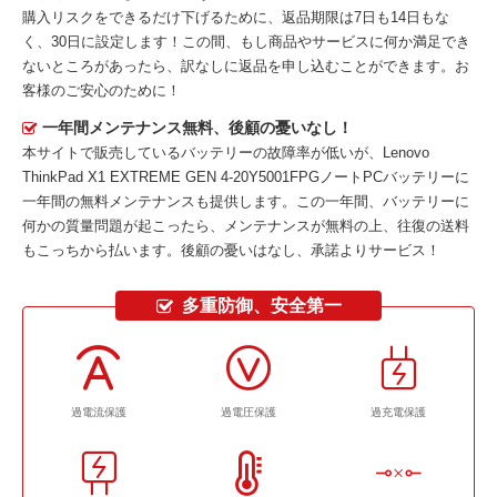
購入リスクをできるだけ下げるために、返品期限は7日も14日もな
く、30日に設定します！この間、もし商品やサービスに何か満足でき
ないところがあったら、訳なしに返品を申し込むことができます。お
客様のご安心のために！
一年間メンテナンス無料、後顧の憂いなし！
本サイトで販売しているバッテリーの故障率が低いが、
Lenovo
ThinkPad X1 EXTREME GEN 4-20Y5001FPGノートPCバッテリー
に
一年間の無料メンテナンスも提供します。この一年間、バッテリーに
何かの質量問題が起こったら、メンテナンスが無料の上、往復の送料
もこっちから払います。後顧の憂いはなし、承諾よりサービス！
多重防御、安全第一
過電流保護
過電圧保護
過充電保護