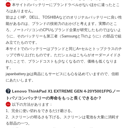
本サイトのバッテリーにブランドラベルがないほかに違ったとこ
ろはありません。
皆はよくHP、DELL、TOSHIBAなどのオリジナルバッテリーに良い性
能があるのは、ブランドの技術力のおかげと考えます。実際のとこ
ろ、ノートパソコンのCPUもブランド企業が研究したものではないよ
うに、そのバッテリーも第三者（SamsungとTIのように）の部品で組
み立てたものです。
本サイトでのバッテリーはブランドと同じA+セルとトップクラスのチ
ップで作り上げたものです。ただシェルはこちらがオーダーメイドさ
れたことで、ブランドコストも少なくなるので、価格も低くなりま
す。
japanbattery.jpは商品にもサービスにも心を込めていますので、信頼
にあたいします。
Lenovo ThinkPad X1 EXTREME GEN 4-20Y5001FPGノー
トパソコンバッテリーの寿命をもっと長くできるか？
以下の方法があります：
1、完全に使い切れをできるだけ避ける。
2、スクリーンの明るさを下げる。スクリーンは電池を大量に消耗す
る部品の一つ。