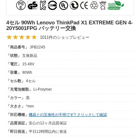
4セル 90Wh Lenovo ThinkPad X1 EXTREME GEN 4-
20Y5001FPG バッテリー交換
1011件のショップレビュー
「商品番号」
JPB2245
「状態」
互換新品
「電圧」
15.48V
「容量」
90Wh
「セル数」
4セル
「充電池種類」
Li-Polymer
「カラー」
黒
「大きさ」
*mm
「対応機種」
機器との互換性が不明です? クリックして確認
「品質保証」
安心の12ヶ月品質保証
「即日発送」
平日12時間以内に発送