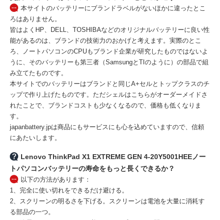
本サイトのバッテリーにブランドラベルがないほかに違ったとこ
ろはありません。
皆はよくHP、DELL、TOSHIBAなどのオリジナルバッテリーに良い性
能があるのは、ブランドの技術力のおかげと考えます。実際のとこ
ろ、ノートパソコンのCPUもブランド企業が研究したものではないよ
うに、そのバッテリーも第三者（SamsungとTIのように）の部品で組
み立てたものです。
本サイトでのバッテリーはブランドと同じA+セルとトップクラスのチ
ップで作り上げたものです。ただシェルはこちらがオーダーメイドさ
れたことで、ブランドコストも少なくなるので、価格も低くなりま
す。
japanbattery.jpは商品にもサービスにも心を込めていますので、信頼
にあたいします。
Lenovo ThinkPad X1 EXTREME GEN 4-20Y5001HEEノー
トパソコンバッテリーの寿命をもっと長くできるか？
以下の方法があります：
1、完全に使い切れをできるだけ避ける。
2、スクリーンの明るさを下げる。スクリーンは電池を大量に消耗す
る部品の一つ。