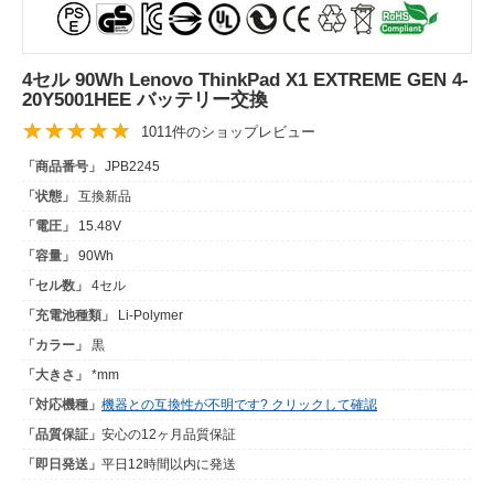
4セル 90Wh Lenovo ThinkPad X1 EXTREME GEN 4-
20Y5001HEE バッテリー交換
1011件のショップレビュー
「商品番号」
JPB2245
「状態」
互換新品
「電圧」
15.48V
「容量」
90Wh
「セル数」
4セル
「充電池種類」
Li-Polymer
「カラー」
黒
「大きさ」
*mm
「対応機種」
機器との互換性が不明です? クリックして確認
「品質保証」
安心の12ヶ月品質保証
「即日発送」
平日12時間以内に発送