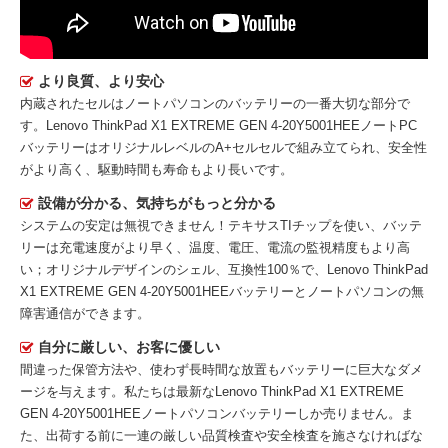
より良質、より安心
内蔵されたセルはノートパソコンのバッテリーの一番大切な部分で
す。
Lenovo ThinkPad X1 EXTREME GEN 4-20Y5001HEEノートPC
バッテリー
はオリジナルレベルのA+セルセルで組み立てられ、安全性
がより高く、駆動時間も寿命もより長いです。
設備が分かる、気持ちがもっと分かる
システムの安定は無視できません！テキサスTIチップを使い、バッテ
リーは充電速度がより早く、温度、電圧、電流の監視精度もより高
い；オリジナルデザインのシェル、互換性100％で、Lenovo ThinkPad
X1 EXTREME GEN 4-20Y5001HEEバッテリーとノートパソコンの無
障害通信ができます。
自分に厳しい、お客に優しい
間違った保管方法や、使わず長時間な放置もバッテリーに巨大なダメ
ージを与えます。私たちは最新な
Lenovo ThinkPad X1 EXTREME
GEN 4-20Y5001HEEノートパソコンバッテリー
しか売りません。ま
た、出荷する前に一連の厳しい品質検査や安全検査を施さなければな