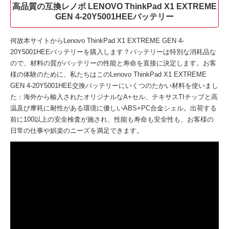
高品質の互換レノボ LENOVO ThinkPad X1 EXTREME
GEN 4-20Y5001HEEバッテリー
何故本サイトから
Lenovo ThinkPad X1 EXTREME GEN 4-
20Y5001HEEバッテリー
を購入します？バッテリーは特別な消耗品な
ので、材料の質がバッテリーの性能と寿命を直接に決定します。お客
様の体験のために、私たちはこの
Lenovo ThinkPad X1 EXTREME
GEN 4-20Y5001HEE交換バッテリー
にいくつのたかい材料を使いまし
た：海外から輸入されたオリジナルなA+セル、テキサスTIチップと高
温及び摩耗に耐性がある環境に優しいABS+PC合金シェル。出荷する
前に100以上の安全検査が施され、性能も寿命も安全性も、お客様の
日常の仕事や娯楽のニーズを満足できます。