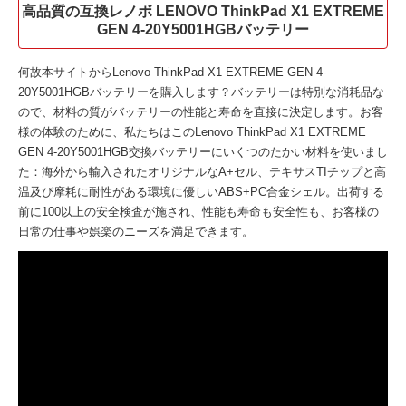
高品質の互換レノボ LENOVO ThinkPad X1 EXTREME
GEN 4-20Y5001HGBバッテリー
何故本サイトから
Lenovo ThinkPad X1 EXTREME GEN 4-
20Y5001HGBバッテリー
を購入します？バッテリーは特別な消耗品な
ので、材料の質がバッテリーの性能と寿命を直接に決定します。お客
様の体験のために、私たちはこの
Lenovo ThinkPad X1 EXTREME
GEN 4-20Y5001HGB交換バッテリー
にいくつのたかい材料を使いまし
た：海外から輸入されたオリジナルなA+セル、テキサスTIチップと高
温及び摩耗に耐性がある環境に優しいABS+PC合金シェル。出荷する
前に100以上の安全検査が施され、性能も寿命も安全性も、お客様の
日常の仕事や娯楽のニーズを満足できます。