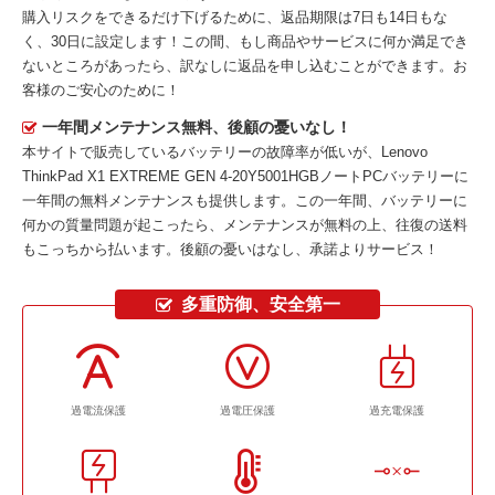
購入リスクをできるだけ下げるために、返品期限は7日も14日もな
く、30日に設定します！この間、もし商品やサービスに何か満足でき
ないところがあったら、訳なしに返品を申し込むことができます。お
客様のご安心のために！
一年間メンテナンス無料、後顧の憂いなし！
本サイトで販売しているバッテリーの故障率が低いが、
Lenovo
ThinkPad X1 EXTREME GEN 4-20Y5001HGBノートPCバッテリー
に
一年間の無料メンテナンスも提供します。この一年間、バッテリーに
何かの質量問題が起こったら、メンテナンスが無料の上、往復の送料
もこっちから払います。後顧の憂いはなし、承諾よりサービス！
多重防御、安全第一
過電流保護
過電圧保護
過充電保護