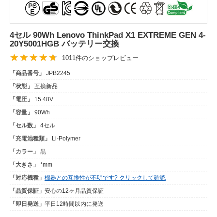
4セル 90Wh Lenovo ThinkPad X1 EXTREME GEN 4-
20Y5001HGB バッテリー交換
1011件のショップレビュー
「商品番号」
JPB2245
「状態」
互換新品
「電圧」
15.48V
「容量」
90Wh
「セル数」
4セル
「充電池種類」
Li-Polymer
「カラー」
黒
「大きさ」
*mm
「対応機種」
機器との互換性が不明です? クリックして確認
「品質保証」
安心の12ヶ月品質保証
「即日発送」
平日12時間以内に発送