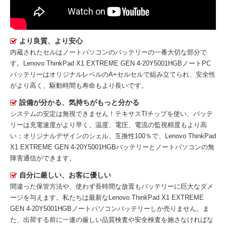
より良質、より安心
内蔵されたセルはノートパソコンのバッテリーの一番大切な部分で
す。
Lenovo ThinkPad X1 EXTREME GEN 4-20Y5001HGBノートPC
バッテリー
はオリジナルレベルのA+セルセルで組み立てられ、安全性
がより高く、駆動時間も寿命もより長いです。
設備が分かる、気持ちがもっと分かる
システムの安定は無視できません！テキサスTIチップを使い、バッテ
リーは充電速度がより早く、温度、電圧、電流の監視精度もより高
い；オリジナルデザインのシェル、互換性100％で、Lenovo ThinkPad
X1 EXTREME GEN 4-20Y5001HGBバッテリーとノートパソコンの無
障害通信ができます。
自分に厳しい、お客に優しい
間違った保管方法や、使わず長時間な放置もバッテリーに巨大なダメ
ージを与えます。私たちは最新な
Lenovo ThinkPad X1 EXTREME
GEN 4-20Y5001HGBノートパソコンバッテリー
しか売りません。ま
た、出荷する前に一連の厳しい品質検査や安全検査を施さなければな