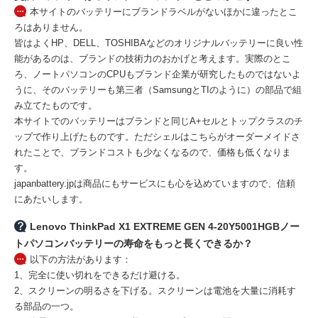
本サイトのバッテリーにブランドラベルがないほかに違ったとこ
ろはありません。
皆はよくHP、DELL、TOSHIBAなどのオリジナルバッテリーに良い性
能があるのは、ブランドの技術力のおかげと考えます。実際のとこ
ろ、ノートパソコンのCPUもブランド企業が研究したものではないよ
うに、そのバッテリーも第三者（SamsungとTIのように）の部品で組
み立てたものです。
本サイトでのバッテリーはブランドと同じA+セルとトップクラスのチ
ップで作り上げたものです。ただシェルはこちらがオーダーメイドさ
れたことで、ブランドコストも少なくなるので、価格も低くなりま
す。
japanbattery.jpは商品にもサービスにも心を込めていますので、信頼
にあたいします。
Lenovo ThinkPad X1 EXTREME GEN 4-20Y5001HGBノー
トパソコンバッテリーの寿命をもっと長くできるか？
以下の方法があります：
1、完全に使い切れをできるだけ避ける。
2、スクリーンの明るさを下げる。スクリーンは電池を大量に消耗す
る部品の一つ。