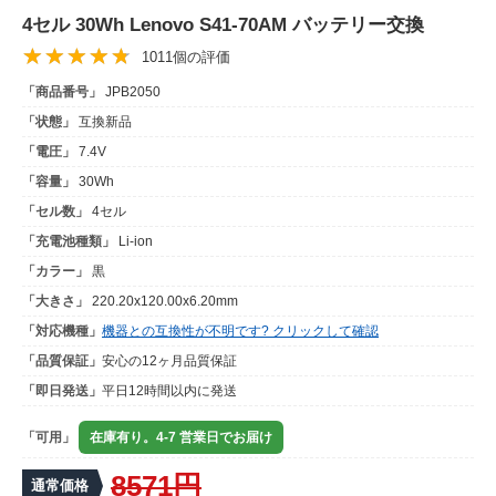
4セル 30Wh Lenovo S41-70AM バッテリー交換
1011個の評価
「商品番号」
JPB2050
「状態」
互換新品
「電圧」
7.4V
「容量」
30Wh
「セル数」
4セル
「充電池種類」
Li-ion
「カラー」
黒
「大きさ」
220.20x120.00x6.20mm
「対応機種」
機器との互換性が不明です? クリックして確認
「品質保証」
安心の12ヶ月品質保証
「即日発送」
平日12時間以内に発送
「可用」
在庫有り。4-7 営業日でお届け
8571円
通常価格