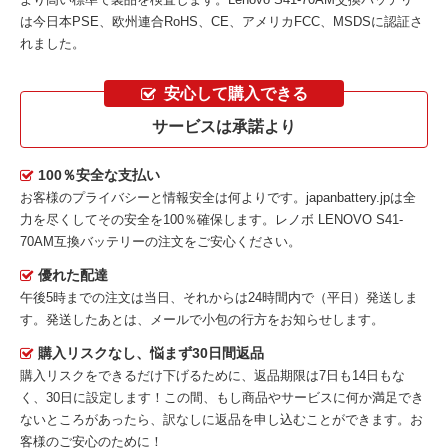
は今日本PSE、欧州連合RoHS、CE、アメリカFCC、MSDSに認証さ
れました。
安心して購入できる
サービスは承諾より
100％安全な支払い
お客様のプライバシーと情報安全は何よりです。japanbattery.jpは全
力を尽くしてその安全を100％確保します。
レノボ LENOVO S41-
70AM互換バッテリー
の注文をご安心ください。
優れた配達
午後5時までの注文は当日、それからは24時間内で（平日）発送しま
す。発送したあとは、メールで小包の行方をお知らせします。
購入リスクなし、悩まず30日間返品
購入リスクをできるだけ下げるために、返品期限は7日も14日もな
く、30日に設定します！この間、もし商品やサービスに何か満足でき
ないところがあったら、訳なしに返品を申し込むことができます。お
客様のご安心のために！