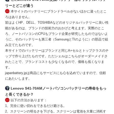
リーとどこが違う
本サイトのバッテリーにブランドラベルがないほかに違ったとこ
ろはありません。
皆はよくHP、DELL、TOSHIBAなどのオリジナルバッテリーに良い性
能があるのは、ブランドの技術力のおかげと考えます。実際のとこ
ろ、ノートパソコンのCPUもブランド企業が研究したものではないよ
うに、そのバッテリーも第三者（SamsungとTIのように）の部品で組
み立てたものです。
本サイトでのバッテリーはブランドと同じA+セルとトップクラスのチ
ップで作り上げたものです。ただシェルはこちらがオーダーメイドさ
れたことで、ブランドコストも少なくなるので、価格も低くなりま
す。
japanbattery.jpは商品にもサービスにも心を込めていますので、信頼
にあたいします。
Lenovo S41-70AMノートパソコンバッテリーの寿命をもっ
と長くできるか？
以下の方法があります：
1、完全に使い切れをできるだけ避ける。
2、スクリーンの明るさを下げる。スクリーンは電池を大量に消耗す