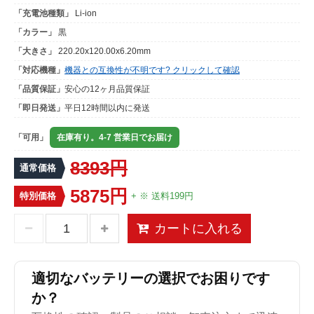
「充電池種類」
Li-ion
「カラー」
黒
「大きさ」
220.20x120.00x6.20mm
「対応機種」
機器との互換性が不明です? クリックして確認
「品質保証」
安心の12ヶ月品質保証
「即日発送」
平日12時間以内に発送
「可用」
在庫有り。4-7 営業日でお届け
8393円
通常価格
5875円
特別価格
+ ※ 送料199円
カートに入れる
適切なバッテリーの選択でお困りです
か？