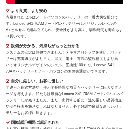
より良質、より安心
内蔵されたセルはノートパソコンのバッテリーの一番大切な部分で
す。
Lenovo S41-70AMノートPCバッテリー
はオリジナルレベルの
A+セルセルで組み立てられ、安全性がより高く、駆動時間も寿命もよ
り長いです。
設備が分かる、気持ちがもっと分かる
システムの安定は無視できません！テキサスTIチップを使い、バッテ
リーは充電速度がより早く、温度、電圧、電流の監視精度もより高
い；オリジナルデザインのシェル、互換性100％で、Lenovo S41-
70AMバッテリーとノートパソコンの無障害通信ができます。
自分に厳しい、お客に優しい
間違った保管方法や、使わず長時間な放置もバッテリーに巨大なダメ
ージを与えます。私たちは最新な
Lenovo S41-70AMノートパソコンバ
ッテリー
しか売りません。また、出荷する前に一連の厳しい品質検査
や安全検査を施さなければなりません。必ず好調で良質な新しいバッ
テリーをお客様に届きます。
国際認証機関に認証された
より高い標準で製品を検査します。Lenovo S41-70AM交換バッテリー