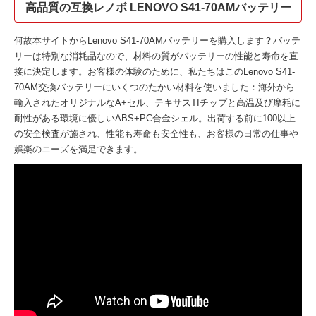
高品質の互換レノボ LENOVO S41-70AMバッテリー
何故本サイトから
Lenovo S41-70AMバッテリー
を購入します？バッテ
リーは特別な消耗品なので、材料の質がバッテリーの性能と寿命を直
接に決定します。お客様の体験のために、私たちはこの
Lenovo S41-
70AM交換バッテリー
にいくつのたかい材料を使いました：海外から
輸入されたオリジナルなA+セル、テキサスTIチップと高温及び摩耗に
耐性がある環境に優しいABS+PC合金シェル。出荷する前に100以上
の安全検査が施され、性能も寿命も安全性も、お客様の日常の仕事や
娯楽のニーズを満足できます。