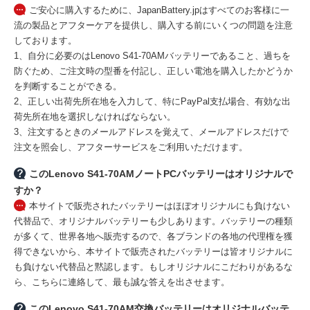
ご安心に購入するために、JapanBattery.jpはすべてのお客様に一
流の製品とアフターケアを提供し、購入する前にいくつの問題を注意
しております。
1、自分に必要のはLenovo S41-70AMバッテリーであること、過ちを
防ぐため、ご注文時の型番を付記し、正しい電池を購入したかどうか
を判断することができる。
2、正しい出荷先所在地を入力して、特にPayPal支払場合、有効な出
荷先所在地を選択しなければならない。
3、注文するときのメールアドレスを覚えて、メールアドレスだけで
注文を照会し、アフターサービスをご利用いただけます。
このLenovo S41-70AMノートPCバッテリーはオリジナルで
すか？
本サイトで販売されたバッテリーはほぼオリジナルにも負けない
代替品で、オリジナルバッテリーも少しあります。バッテリーの種類
が多くて、世界各地へ販売するので、各ブランドの各地の代理権を獲
得できないから、本サイトで販売されたバッテリーは皆オリジナルに
も負けない代替品と黙認します。もしオリジナルにこだわりがあるな
ら、こちらに連絡して、最も誠な答えを出させます。
このLenovo S41-70AM交換バッテリーはオリジナルバッテ