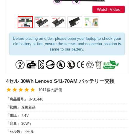
Watch Video
Before placing an order, please open your laptop to check your
old battery at first,ensure the screws and connector position is
same to our battery.
4セル 30Wh Lenovo S41-70AM バッテリー交換
1011個の評価
「商品番号」
JPB1446
「状態」
互換新品
「電圧」
7.4V
「容量」
30Wh
「セル数」
4セル