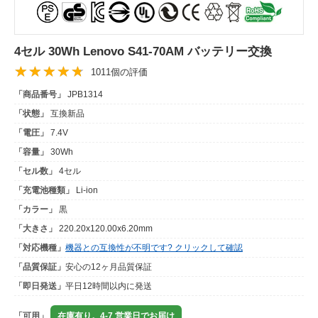
4セル 30Wh Lenovo S41-70AM バッテリー交換
1011個の評価
「商品番号」
JPB1314
「状態」
互換新品
「電圧」
7.4V
「容量」
30Wh
「セル数」
4セル
「充電池種類」
Li-ion
「カラー」
黒
「大きさ」
220.20x120.00x6.20mm
「対応機種」
機器との互換性が不明です? クリックして確認
「品質保証」
安心の12ヶ月品質保証
「即日発送」
平日12時間以内に発送
「可用」
在庫有り。4-7 営業日でお届け