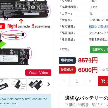
「セル数」
4セル
「充電池種類」
Li-ion
「カラー」
黒
「大きさ」
220.20x120.
「対応機種」
機器との互換
「品質保証」
安心の12ヶ月
「即日発送」
平日12時間以
「可用」
在庫有り。4
8571円
通常価格
6000円
特別価格
+ ※ 
Watch Video
適切なバッテリー
 your old battery first, ensure the
same as ours.
互換性の確認、製品のご