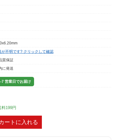
00x6.20mm
性が不明です? クリックして確認
品質保証
内に発送
-7 営業日でお届け
送料199円
カートに入れる