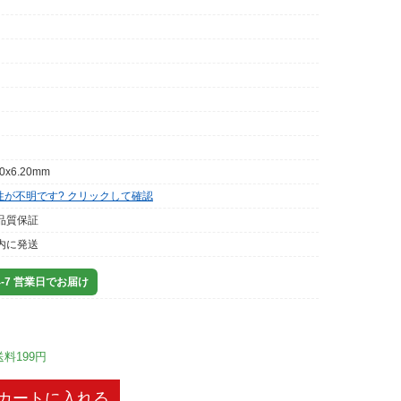
00x6.20mm
性が不明です? クリックして確認
品質保証
内に発送
-7 営業日でお届け
送料199円
カートに入れる