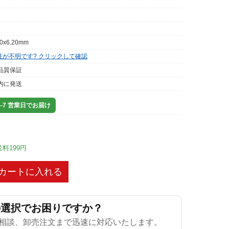
00x6.20mm
性が不明です? クリックして確認
品質保証
内に発送
-7 営業日でお届け
送料199円
カートに入れる
の選択でお困りですか？
相談、卸売注文まで迅速に対応いたします。