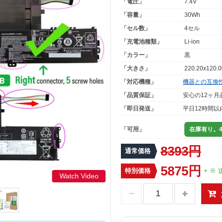
「電圧」
7.4V
「容量」
30Wh
「セル数」
4セル
「充電池種類」
Li-ion
「カラー」
黒
「大きさ」
220.20x120.
「対応機種」
機器との互換
「品質保証」
安心の12ヶ月
「即日発送」
平日12時間以
「可用」
在庫有り。4
8393円
通常価格
5875円
特別価格
+ ※ 
Watch Video