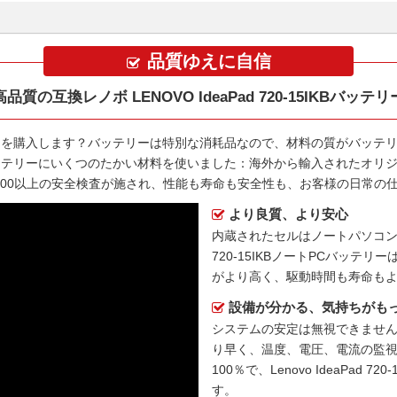
品質ゆえに自信
高品質の互換レノボ LENOVO IdeaPad 720-15IKBバッテリ
ー
を購入します？バッテリーは特別な消耗品なので、材料の質がバッテ
バッテリー
にいくつのたかい材料を使いました：海外から輸入されたオリジ
に100以上の安全検査が施され、性能も寿命も安全性も、お客様の日常の
より良質、より安心
内蔵されたセルはノートパソコ
720-15IKBノートPCバッテリー
がより高く、駆動時間も寿命も
設備が分かる、気持ちがも
システムの安定は無視できません
り早く、温度、電圧、電流の監
100％で、Lenovo IdeaPa
す。