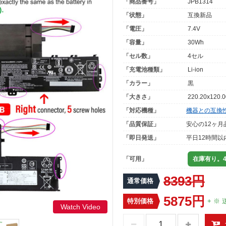
「商品番号」
JPB1314
「状態」
互換新品
「電圧」
7.4V
「容量」
30Wh
「セル数」
4セル
「充電池種類」
Li-ion
「カラー」
黒
「大きさ」
220.20x120.
「対応機種」
機器との互換
「品質保証」
安心の12ヶ月
「即日発送」
平日12時間以
「可用」
在庫有り。4
8393円
通常価格
5875円
特別価格
+ ※ 
Watch Video