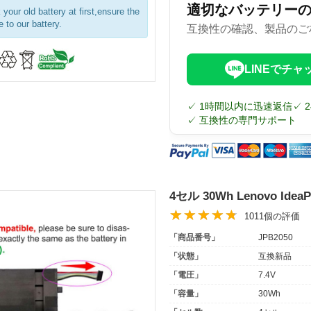
適切なバッテリー
your old battery at first,ensure the
 to our battery.
互換性の確認、製品のご
LINEでチャ
✓ 1時間以内に迅速返信
✓ 
✓ 互換性の専門サポート
4セル 30Wh Lenovo Ide
1011個の評価
「商品番号」
JPB2050
「状態」
互換新品
「電圧」
7.4V
「容量」
30Wh