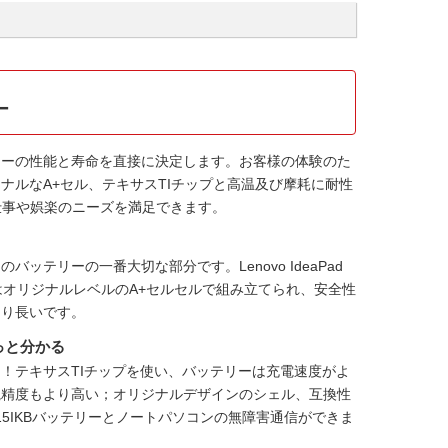
ー
リーの性能と寿命を直接に決定します。お客様の体験のた
ナルなA+セル、テキサスTIチップと高温及び摩耗に耐性
仕事や娯楽のニーズを満足できます。
ンのバッテリーの一番大切な部分です。
Lenovo IdeaPad
はオリジナルレベルのA+セルセルで組み立てられ、安全性
より長いです。
っと分かる
！テキサスTIチップを使い、バッテリーは充電速度がよ
視精度もより高い；オリジナルデザインのシェル、互換性
d 720-15IKBバッテリーとノートパソコンの無障害通信ができま