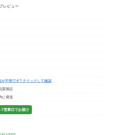
ップレビュー
性が不明です? クリックして確認
品質保証
内に発送
-7営業日でお届け
送料199円