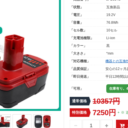
「状態」
互換新品
「電圧」
19.2V
「容量」
76.8Wh
「セル数」
10セル
「充電池種類」
Li-ion
「カラー」
黒
「大きさ」
*mm
「対応機種」
機器との互換
「品質保証」
安心の12ヶ月
「即日発送」
平日12時間以
「可用」
在庫有り。4
10357円
通常価格
7250円
特別価格
+ ※ 