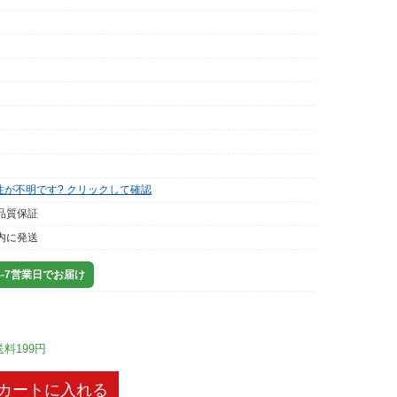
性が不明です? クリックして確認
品質保証
内に発送
-7営業日でお届け
送料199円
カートに入れる