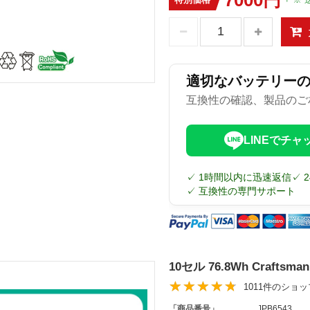
適切なバッテリー
互換性の確認、製品のご
LINEでチャ
✓ 1時間以内に迅速返信
✓ 
✓ 互換性の専門サポート
10セル 76.8Wh Craftsm
1011件のショ
「商品番号」
JPB6543