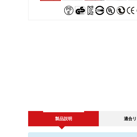
製品説明
適合リ