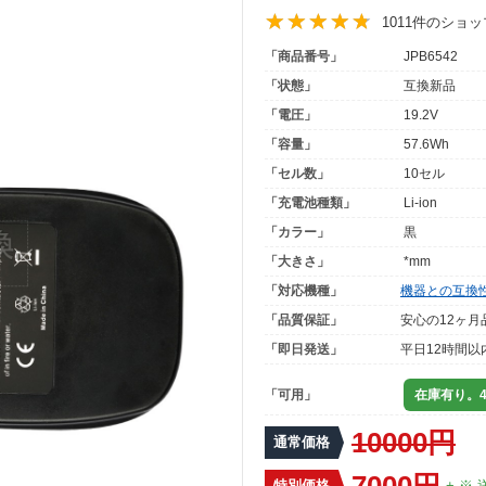
1011件のショ
「商品番号」
JPB6542
「状態」
互換新品
「電圧」
19.2V
「容量」
57.6Wh
「セル数」
10セル
「充電池種類」
Li-ion
「カラー」
黒
「大きさ」
*mm
「対応機種」
機器との互換
「品質保証」
安心の12ヶ月
「即日発送」
平日12時間以
「可用」
在庫有り。4
10000円
通常価格
7000円
特別価格
+ ※ 