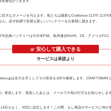
具の無障害通信ができます。
に巨大なダメージを与えます。私たちは最新な
Craftsman 11375 1
せん。必ず好調で良質な新しいバッテリーをお客様に届きます。
 11376交換バッテリーは今日本PSE、欧州連合RoHS、CE、アメリカFC
安心して購入できる
サービスは承諾より
tery.jpは全力を尽くしてその安全を100％確保します。
CRAFTSMAN 
平日）発送します。発送したあとは、メールで小包の行方をお知らせしま
14日もなく、30日に設定します！この間、もし商品やサービスに何