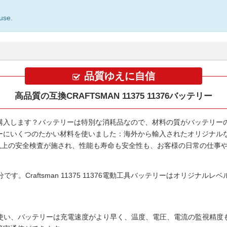
use.
品質ゆえに自信
高品質の互換CRAFTSMAN 11375 11376バッテリー
購入します？バッテリーは特別な消耗品なので、材料の質がバッテリー
ー
にいくつのたかい材料を使いました：海外から輸入されたオリジナルな
00以上の安全検査が施され、性能も寿命も安全性も、お客様の日常の仕事
分です。
Craftsman 11375 11376電動工具バッテリー
はオリジナルレベ
使い、バッテリーは充電速度がより早く、温度、電圧、電流の監視精度も