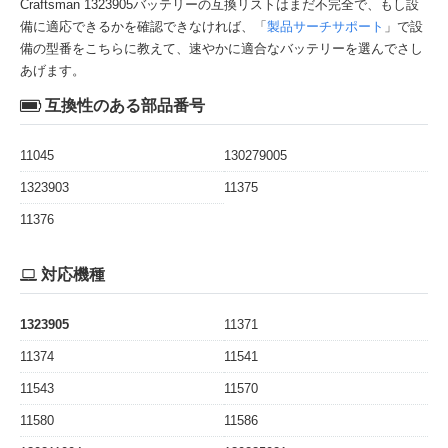
Craftsman 1323905バッテリーの互換リストはまだ不完全で、もし設
備に適応できるかを確認できなければ、「
製品サーチサポート
」で設
備の型番をこちらに教えて、速やかに適合なバッテリーを選んでさし
あげます。
互換性のある部品番号
11045
130279005
1323903
11375
11376
対応機種
1323905
11371
11374
11541
11543
11570
11580
11586