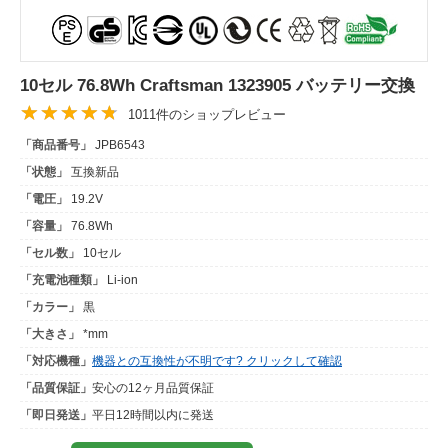
10セル 76.8Wh Craftsman 1323905 バッテリー交換
1011件のショップレビュー
「商品番号」
JPB6543
「状態」
互換新品
「電圧」
19.2V
「容量」
76.8Wh
「セル数」
10セル
「充電池種類」
Li-ion
「カラー」
黒
「大きさ」
*mm
「対応機種」
機器との互換性が不明です? クリックして確認
「品質保証」
安心の12ヶ月品質保証
「即日発送」
平日12時間以内に発送