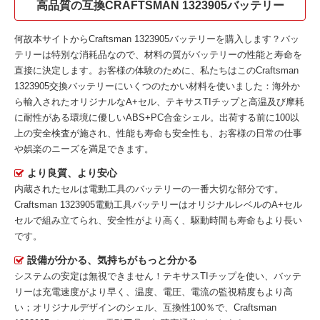
高品質の互換CRAFTSMAN 1323905バッテリー
何故本サイトから
Craftsman 1323905バッテリー
を購入します？バッ
テリーは特別な消耗品なので、材料の質がバッテリーの性能と寿命を
直接に決定します。お客様の体験のために、私たちはこの
Craftsman
1323905交換バッテリー
にいくつのたかい材料を使いました：海外か
ら輸入されたオリジナルなA+セル、テキサスTIチップと高温及び摩耗
に耐性がある環境に優しいABS+PC合金シェル。出荷する前に100以
上の安全検査が施され、性能も寿命も安全性も、お客様の日常の仕事
や娯楽のニーズを満足できます。
より良質、より安心
内蔵されたセルは電動工具のバッテリーの一番大切な部分です。
Craftsman 1323905電動工具バッテリー
はオリジナルレベルのA+セル
セルで組み立てられ、安全性がより高く、駆動時間も寿命もより長い
です。
設備が分かる、気持ちがもっと分かる
システムの安定は無視できません！テキサスTIチップを使い、バッテ
リーは充電速度がより早く、温度、電圧、電流の監視精度もより高
い；オリジナルデザインのシェル、互換性100％で、Craftsman