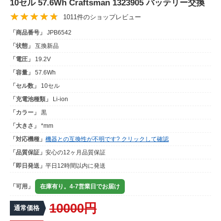
10セル 57.6Wh Craftsman 1323905 バッテリー交換
1011件のショップレビュー
「商品番号」
JPB6542
「状態」
互換新品
「電圧」
19.2V
「容量」
57.6Wh
「セル数」
10セル
「充電池種類」
Li-ion
「カラー」
黒
「大きさ」
*mm
「対応機種」
機器との互換性が不明です? クリックして確認
「品質保証」
安心の12ヶ月品質保証
「即日発送」
平日12時間以内に発送
「可用」
在庫有り。4-7営業日でお届け
10000円
通常価格