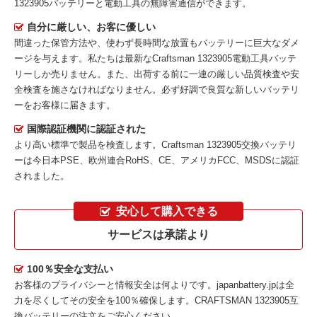
1323905バッテリーと電動工具の無障害通信ができます。
自分に厳しい、お客に優しい
間違った保管方法や、使わず長時間な放置もバッテリーに巨大なダメ
ージを与えます。私たちは最新な
Craftsman 1323905電動工具バッテ
リー
しか売りません。また、出荷する前に一連の厳しい品質検査や安
全検査を施さなければなりません。必ず好調で良質な新しいバッテリ
ーをお客様に届きます。
国際認証機関に認証された
より高い標準で製品を検査します。Craftsman 1323905交換バッテリ
ーは今日本PSE、欧州連合RoHS、CE、アメリカFCC、MSDSに認証
されました。
安心して購入できる
サービスは承諾より
100％安全な支払い
お客様のプライバシーと情報安全は何よりです。japanbattery.jpは全
力を尽くしてその安全を100％確保します。
CRAFTSMAN 1323905互
換バッテリー
の注文をご安心ください。