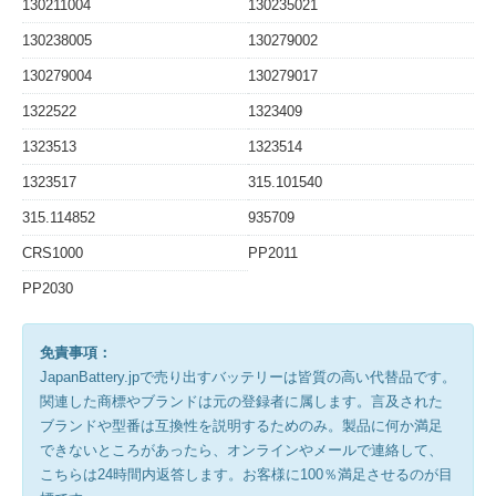
130211004
130235021
130238005
130279002
130279004
130279017
1322522
1323409
1323513
1323514
1323517
315.101540
315.114852
935709
CRS1000
PP2011
PP2030
免責事項：
JapanBattery.jpで売り出すバッテリーは皆質の高い代替品です。
関連した商標やブランドは元の登録者に属します。言及された
ブランドや型番は互換性を説明するためのみ。製品に何か満足
できないところがあったら、オンラインやメールで連絡して、
こちらは24時間内返答します。お客様に100％満足させるのが目