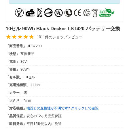
10セル 90Wh Black Decker LST420 バッテリー交換
1011件のショップレビュー
「商品番号」
JPB7299
「状態」
互換新品
「電圧」
36V
「容量」
90Wh
「セル数」
10セル
「充電池種類」
Li-ion
「カラー」
黒
「大きさ」
*mm
「対応機種」
機器との互換性が不明です? クリックして確認
「品質保証」
安心の12ヶ月品質保証
「即日発送」
平日12時間以内に発送