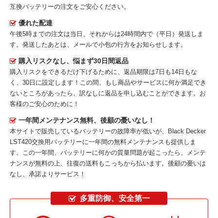
互換バッテリー
の注文をご安心ください。
優れた配達
午後5時までの注文は当日、それからは24時間内で（平日）発送しま
す。発送したあとは、メールで小包の行方をお知らせします。
購入リスクなし、悩まず30日間返品
購入リスクをできるだけ下げるために、返品期限は7日も14日もな
く、30日に設定します！この間、もし商品やサービスに何か満足でき
ないところがあったら、訳なしに返品を申し込むことができます。お
客様のご安心のために！
一年間メンテナンス無料、後顧の憂いなし！
本サイトで販売しているバッテリーの故障率が低いが、
Black Decker
LST420交換用バッテリー
に一年間の無料メンテナンスも提供しま
す。この一年間、バッテリーに何かの質量問題が起こったら、メンテ
ナンスが無料の上、往復の送料もこっちから払います。後顧の憂いは
なし、承諾よりサービス！
多重防御、安全第一