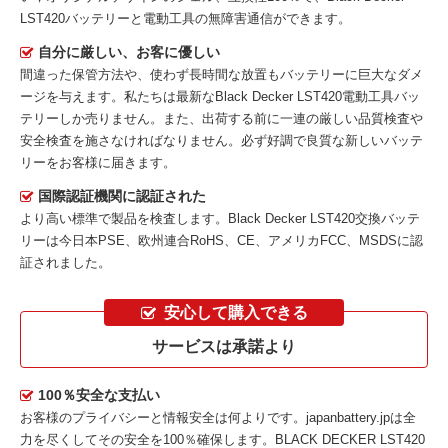
LST420バッテリーと電動工具の無障害通信ができます。
自分に厳しい、お客に優しい
間違った保管方法や、使わず長時間な放置もバッテリーに巨大なダメ
ージを与えます。私たちは最新な
Black Decker LST420電動工具バッ
テリー
しか売りません。また、出荷する前に一連の厳しい品質検査や
安全検査を施さなければなりません。必ず好調で良質な新しいバッテ
リーをお客様に届きます。
国際認証機関に認証された
より高い標準で製品を検査します。Black Decker LST420交換バッテ
リーは今日本PSE、欧州連合RoHS、CE、アメリカFCC、MSDSに認
証されました。
安心して購入できる
サービスは承諾より
100％安全な支払い
お客様のプライバシーと情報安全は何よりです。japanbattery.jpは全
力を尽くしてその安全を100％確保します。
BLACK DECKER LST420