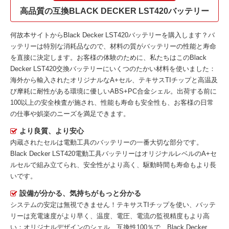
高品質の互換BLACK DECKER LST420バッテリー
何故本サイトから
Black Decker LST420バッテリー
を購入します？バ
ッテリーは特別な消耗品なので、材料の質がバッテリーの性能と寿命
を直接に決定します。お客様の体験のために、私たちはこの
Black
Decker LST420交換バッテリー
にいくつのたかい材料を使いました：
海外から輸入されたオリジナルなA+セル、テキサスTIチップと高温及
び摩耗に耐性がある環境に優しいABS+PC合金シェル。出荷する前に
100以上の安全検査が施され、性能も寿命も安全性も、お客様の日常
の仕事や娯楽のニーズを満足できます。
より良質、より安心
内蔵されたセルは電動工具のバッテリーの一番大切な部分です。
Black Decker LST420電動工具バッテリー
はオリジナルレベルのA+セ
ルセルで組み立てられ、安全性がより高く、駆動時間も寿命もより長
いです。
設備が分かる、気持ちがもっと分かる
システムの安定は無視できません！テキサスTIチップを使い、バッテ
リーは充電速度がより早く、温度、電圧、電流の監視精度もより高
い；オリジナルデザインのシェル、互換性100％で、Black Decker