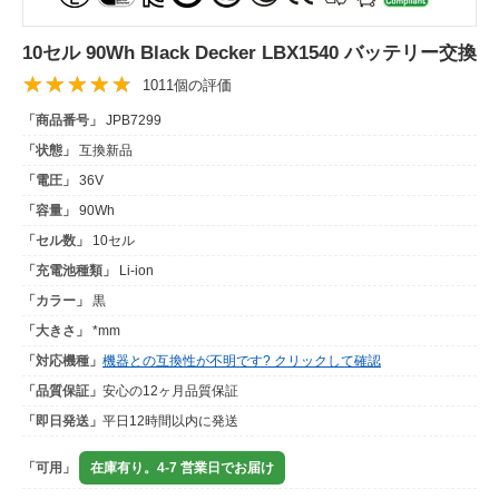
10セル 90Wh Black Decker LBX1540 バッテリー交換
1011個の評価
「商品番号」
JPB7299
「状態」
互換新品
「電圧」
36V
「容量」
90Wh
「セル数」
10セル
「充電池種類」
Li-ion
「カラー」
黒
「大きさ」
*mm
「対応機種」
機器との互換性が不明です? クリックして確認
「品質保証」
安心の12ヶ月品質保証
「即日発送」
平日12時間以内に発送
「可用」
在庫有り。4-7 営業日でお届け