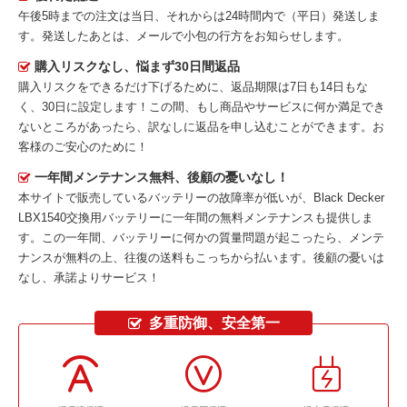
午後5時までの注文は当日、それからは24時間内で（平日）発送しま
す。発送したあとは、メールで小包の行方をお知らせします。
購入リスクなし、悩まず30日間返品
購入リスクをできるだけ下げるために、返品期限は7日も14日もな
く、30日に設定します！この間、もし商品やサービスに何か満足でき
ないところがあったら、訳なしに返品を申し込むことができます。お
客様のご安心のために！
一年間メンテナンス無料、後顧の憂いなし！
本サイトで販売しているバッテリーの故障率が低いが、
Black Decker
LBX1540交換用バッテリー
に一年間の無料メンテナンスも提供しま
す。この一年間、バッテリーに何かの質量問題が起こったら、メンテ
ナンスが無料の上、往復の送料もこっちから払います。後顧の憂いは
なし、承諾よりサービス！
多重防御、安全第一