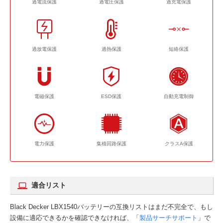
過電流保護
過電圧保護
過充電保護
過放電保護
過熱保護
短絡保護
電磁保護
ESD保護
自動充電制御
電力保護
集積回路保護
クラスA保護
適合リスト
Black Decker LBX1540バッテリーの互換リストはまだ不完全で、もし
設備に適応できるかを確認できなければ、「
製品サーチサポート
」で