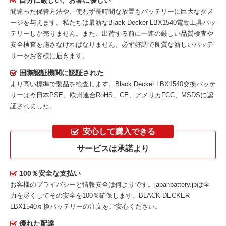
自分に厳しい、お客に優しい
間違った保管方法や、使わず長時間な放置もバッテリーに巨大なダメ
ージを与えます。私たちは最新な
Black Decker LBX1540電動工具バッ
テリー
しか売りません。また、出荷する前に一連の厳しい品質検査や
安全検査を施さなければなりません。必ず好調で良質な新しいバッテ
リーをお客様に届きます。
国際認証機関に認証された
より高い標準で製品を検査します。Black Decker LBX1540交換バッテ
リーは今日本PSE、欧州連合RoHS、CE、アメリカFCC、MSDSに認
証されました。
安心して購入できる
サービスは承諾より
100％安全な支払い
お客様のプライバシーと情報安全は何よりです。japanbattery.jpは全
力を尽くしてその安全を100％確保します。
BLACK DECKER
LBX1540互換バッテリー
の注文をご安心ください。
優れた配達