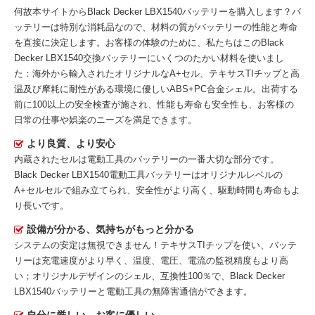
何故本サイトから
Black Decker LBX1540バッテリー
を購入します？バ
ッテリーは特別な消耗品なので、材料の質がバッテリーの性能と寿命
を直接に決定します。お客様の体験のために、私たちはこの
Black
Decker LBX1540交換バッテリー
にいくつのたかい材料を使いまし
た：海外から輸入されたオリジナルなA+セル、テキサスTIチップと高
温及び摩耗に耐性がある環境に優しいABS+PC合金シェル。出荷する
前に100以上の安全検査が施され、性能も寿命も安全性も、お客様の
日常の仕事や娯楽のニーズを満足できます。
より良質、より安心
内蔵されたセルは電動工具のバッテリーの一番大切な部分です。
Black Decker LBX1540電動工具バッテリー
はオリジナルレベルの
A+セルセルで組み立てられ、安全性がより高く、駆動時間も寿命もよ
り長いです。
設備が分かる、気持ちがもっと分かる
システムの安定は無視できません！テキサスTIチップを使い、バッテ
リーは充電速度がより早く、温度、電圧、電流の監視精度もより高
い；オリジナルデザインのシェル、互換性100％で、Black Decker
LBX1540バッテリーと電動工具の無障害通信ができます。