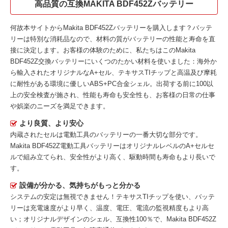
高品質の互換MAKITA BDF452Zバッテリー
何故本サイトから
Makita BDF452Zバッテリー
を購入します？バッテ
リーは特別な消耗品なので、材料の質がバッテリーの性能と寿命を直
接に決定します。お客様の体験のために、私たちはこの
Makita
BDF452Z交換バッテリー
にいくつのたかい材料を使いました：海外か
ら輸入されたオリジナルなA+セル、テキサスTIチップと高温及び摩耗
に耐性がある環境に優しいABS+PC合金シェル。出荷する前に100以
上の安全検査が施され、性能も寿命も安全性も、お客様の日常の仕事
や娯楽のニーズを満足できます。
より良質、より安心
内蔵されたセルは電動工具のバッテリーの一番大切な部分です。
Makita BDF452Z電動工具バッテリー
はオリジナルレベルのA+セルセ
ルで組み立てられ、安全性がより高く、駆動時間も寿命もより長いで
す。
設備が分かる、気持ちがもっと分かる
システムの安定は無視できません！テキサスTIチップを使い、バッテ
リーは充電速度がより早く、温度、電圧、電流の監視精度もより高
い；オリジナルデザインのシェル、互換性100％で、Makita BDF452Z