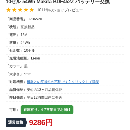
10セル 54Wh Makita BDF452Z バッテリー交換
1011件のショップレビュー
「商品番号」
JPB6520
「状態」
互換新品
「電圧」
18V
「容量」
54Wh
「セル数」
10セル
「充電池種類」
Li-ion
「カラー」
黒
「大きさ」
*mm
「対応機種」
機器との互換性が不明です? クリックして確認
「品質保証」
安心の12ヶ月品質保証
「即日発送」
平日12時間以内に発送
「可用」
在庫有り。4-7営業日でお届け
9286円
通常価格