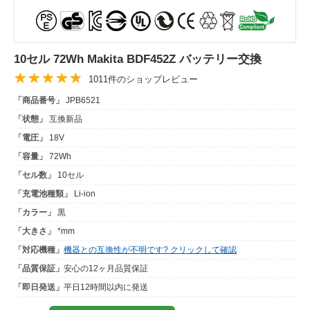
10セル 72Wh Makita BDF452Z バッテリー交換
1011件のショップレビュー
「商品番号」
JPB6521
「状態」
互換新品
「電圧」
18V
「容量」
72Wh
「セル数」
10セル
「充電池種類」
Li-ion
「カラー」
黒
「大きさ」
*mm
「対応機種」
機器との互換性が不明です? クリックして確認
「品質保証」
安心の12ヶ月品質保証
「即日発送」
平日12時間以内に発送