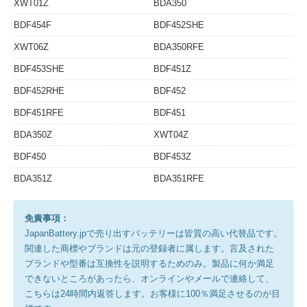
XWT01Z
BDA350
BDF454F
BDF452SHE
XWT06Z
BDA350RFE
BDF453SHE
BDF451Z
BDF452RHE
BDF452
BDF451RFE
BDF451
BDA350Z
XWT04Z
BDF450
BDF453Z
BDA351Z
BDA351RFE
免責事項：
JapanBattery.jpで売り出すバッテリーは皆質の高い代替品です。
関連した商標やブランドは元の登録者に属します。言及された
ブランドや型番は互換性を説明するためのみ。製品に何か満足
できないところがあったら、オンラインやメールで連絡して、
こちらは24時間内返答します。お客様に100％満足させるのが目