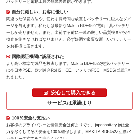
バッテリーと電動工具の無障害通信ができます。
自分に厳しい、お客に優しい
間違った保管方法や、使わず長時間な放置もバッテリーに巨大なダメ
ージを与えます。私たちは最新な
Makita BDF452Z電動工具バッテリ
ー
しか売りません。また、出荷する前に一連の厳しい品質検査や安全
検査を施さなければなりません。必ず好調で良質な新しいバッテリー
をお客様に届きます。
国際認証機関に認証された
より高い標準で製品を検査します。Makita BDF452Z交換バッテリー
は今日本PSE、欧州連合RoHS、CE、アメリカFCC、MSDSに認証さ
れました。
安心して購入できる
サービスは承諾より
100％安全な支払い
お客様のプライバシーと情報安全は何よりです。japanbattery.jpは全
力を尽くしてその安全を100％確保します。
MAKITA BDF452Z互換バ
ッテリー
の注文をご安心ください。