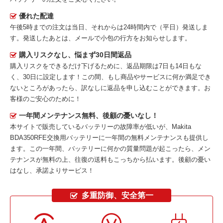
優れた配達
午後5時までの注文は当日、それからは24時間内で（平日）発送しま
す。発送したあとは、メールで小包の行方をお知らせします。
購入リスクなし、悩まず30日間返品
購入リスクをできるだけ下げるために、返品期限は7日も14日もな
く、30日に設定します！この間、もし商品やサービスに何か満足でき
ないところがあったら、訳なしに返品を申し込むことができます。お
客様のご安心のために！
一年間メンテナンス無料、後顧の憂いなし！
本サイトで販売しているバッテリーの故障率が低いが、
Makita
BDA350RFE交換用バッテリー
に一年間の無料メンテナンスも提供し
ます。この一年間、バッテリーに何かの質量問題が起こったら、メン
テナンスが無料の上、往復の送料もこっちから払います。後顧の憂い
はなし、承諾よりサービス！
多重防御、安全第一