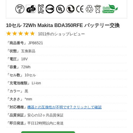
10セル 72Wh Makita BDA350RFE バッテリー交換
1011件のショップレビュー
「商品番号」
JPB6521
「状態」
互換新品
「電圧」
18V
「容量」
72Wh
「セル数」
10セル
「充電池種類」
Li-ion
「カラー」
黒
「大きさ」
*mm
「対応機種」
機器との互換性が不明です? クリックして確認
「品質保証」
安心の12ヶ月品質保証
「即日発送」
平日12時間以内に発送