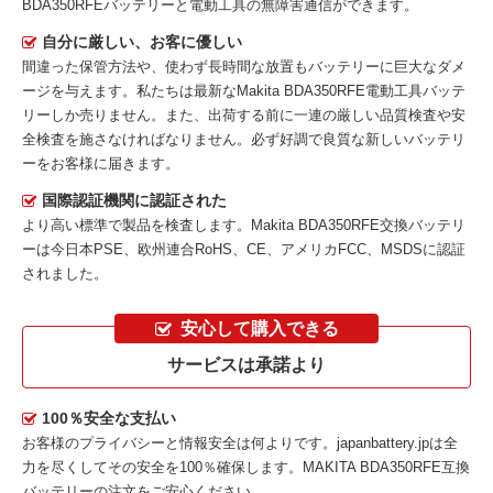
BDA350RFEバッテリーと電動工具の無障害通信ができます。
自分に厳しい、お客に優しい
間違った保管方法や、使わず長時間な放置もバッテリーに巨大なダメ
ージを与えます。私たちは最新な
Makita BDA350RFE電動工具バッテ
リー
しか売りません。また、出荷する前に一連の厳しい品質検査や安
全検査を施さなければなりません。必ず好調で良質な新しいバッテリ
ーをお客様に届きます。
国際認証機関に認証された
より高い標準で製品を検査します。Makita BDA350RFE交換バッテリ
ーは今日本PSE、欧州連合RoHS、CE、アメリカFCC、MSDSに認証
されました。
安心して購入できる
サービスは承諾より
100％安全な支払い
お客様のプライバシーと情報安全は何よりです。japanbattery.jpは全
力を尽くしてその安全を100％確保します。
MAKITA BDA350RFE互換
バッテリー
の注文をご安心ください。