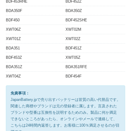
BDF453RHE
BDF452Z
BDA350F
BDA350Z
BDF450
BDF452SHE
XWT06Z
XWT02M
XWT01Z
XWT02Z
BDA351
BDF451Z
BDF453Z
XWT05Z
BDA351Z
BDA351RFE
XWT04Z
BDF454F
免責事項：
JapanBattery.jpで売り出すバッテリーは皆質の高い代替品です。
関連した商標やブランドは元の登録者に属します。言及された
ブランドや型番は互換性を説明するためのみ。製品に何か満足
できないところがあったら、オンラインやメールで連絡して、
こちらは24時間内返答します。お客様に100％満足させるのが目