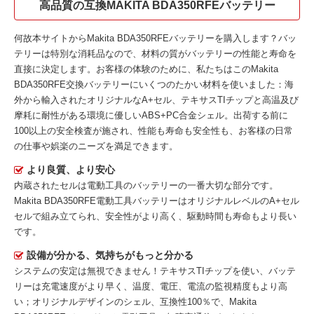
高品質の互換MAKITA BDA350RFEバッテリー
何故本サイトから
Makita BDA350RFEバッテリー
を購入します？バッ
テリーは特別な消耗品なので、材料の質がバッテリーの性能と寿命を
直接に決定します。お客様の体験のために、私たちはこの
Makita
BDA350RFE交換バッテリー
にいくつのたかい材料を使いました：海
外から輸入されたオリジナルなA+セル、テキサスTIチップと高温及び
摩耗に耐性がある環境に優しいABS+PC合金シェル。出荷する前に
100以上の安全検査が施され、性能も寿命も安全性も、お客様の日常
の仕事や娯楽のニーズを満足できます。
より良質、より安心
内蔵されたセルは電動工具のバッテリーの一番大切な部分です。
Makita BDA350RFE電動工具バッテリー
はオリジナルレベルのA+セル
セルで組み立てられ、安全性がより高く、駆動時間も寿命もより長い
です。
設備が分かる、気持ちがもっと分かる
システムの安定は無視できません！テキサスTIチップを使い、バッテ
リーは充電速度がより早く、温度、電圧、電流の監視精度もより高
い；オリジナルデザインのシェル、互換性100％で、Makita