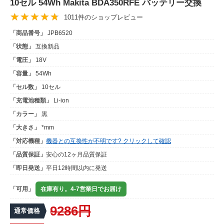
10セル 54Wh Makita BDA350RFE バッテリー交換
1011件のショップレビュー
「商品番号」
JPB6520
「状態」
互換新品
「電圧」
18V
「容量」
54Wh
「セル数」
10セル
「充電池種類」
Li-ion
「カラー」
黒
「大きさ」
*mm
「対応機種」
機器との互換性が不明です? クリックして確認
「品質保証」
安心の12ヶ月品質保証
「即日発送」
平日12時間以内に発送
「可用」
在庫有り。4-7営業日でお届け
9286円
通常価格