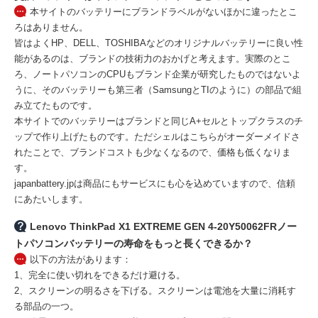
本サイトのバッテリーにブランドラベルがないほかに違ったとこ
ろはありません。
皆はよくHP、DELL、TOSHIBAなどのオリジナルバッテリーに良い性
能があるのは、ブランドの技術力のおかげと考えます。実際のとこ
ろ、ノートパソコンのCPUもブランド企業が研究したものではないよ
うに、そのバッテリーも第三者（SamsungとTIのように）の部品で組
み立てたものです。
本サイトでのバッテリーはブランドと同じA+セルとトップクラスのチ
ップで作り上げたものです。ただシェルはこちらがオーダーメイドさ
れたことで、ブランドコストも少なくなるので、価格も低くなりま
す。
japanbattery.jpは商品にもサービスにも心を込めていますので、信頼
にあたいします。
Lenovo ThinkPad X1 EXTREME GEN 4-20Y50062FRノー
トパソコンバッテリーの寿命をもっと長くできるか？
以下の方法があります：
1、完全に使い切れをできるだけ避ける。
2、スクリーンの明るさを下げる。スクリーンは電池を大量に消耗す
る部品の一つ。