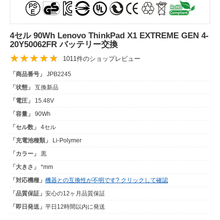
4セル 90Wh Lenovo ThinkPad X1 EXTREME GEN 4-
20Y50062FR バッテリー交換
1011件のショップレビュー
「商品番号」
JPB2245
「状態」
互換新品
「電圧」
15.48V
「容量」
90Wh
「セル数」
4セル
「充電池種類」
Li-Polymer
「カラー」
黒
「大きさ」
*mm
「対応機種」
機器との互換性が不明です? クリックして確認
「品質保証」
安心の12ヶ月品質保証
「即日発送」
平日12時間以内に発送