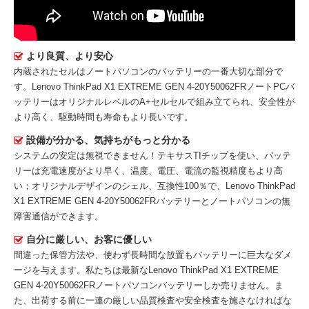
より良質、より安心
内蔵されたセルはノートパソコンのバッテリーの一番大切な部分で
す。
Lenovo ThinkPad X1 EXTREME GEN 4-20Y50062FRノートPCバ
ッテリー
はオリジナルレベルのA+セルセルで組み立てられ、安全性が
より高く、駆動時間も寿命もより長いです。
設備が分かる、気持ちがもっと分かる
システムの安定は無視できません！テキサスTIチップを使い、バッテ
リーは充電速度がより早く、温度、電圧、電流の監視精度もより高
い；オリジナルデザインのシェル、互換性100％で、Lenovo ThinkPad
X1 EXTREME GEN 4-20Y50062FRバッテリーとノートパソコンの無
障害通信ができます。
自分に厳しい、お客に優しい
間違った保管方法や、使わず長時間な放置もバッテリーに巨大なダメ
ージを与えます。私たちは最新な
Lenovo ThinkPad X1 EXTREME
GEN 4-20Y50062FRノートパソコンバッテリー
しか売りません。ま
た、出荷する前に一連の厳しい品質検査や安全検査を施さなければな