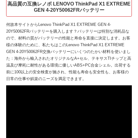
高品質の互換レノボ LENOVO ThinkPad X1 EXTREME
GEN 4-20Y50062FRバッテリー
何故本サイトから
Lenovo ThinkPad X1 EXTREME GEN 4-
20Y50062FRバッテリー
を購入します？バッテリーは特別な消耗品な
ので、材料の質がバッテリーの性能と寿命を直接に決定します。お客
様の体験のために、私たちはこの
Lenovo ThinkPad X1 EXTREME
GEN 4-20Y50062FR交換バッテリー
にいくつのたかい材料を使いまし
た：海外から輸入されたオリジナルなA+セル、テキサスTIチップと高
温及び摩耗に耐性がある環境に優しいABS+PC合金シェル。出荷する
前に100以上の安全検査が施され、性能も寿命も安全性も、お客様の
日常の仕事や娯楽のニーズを満足できます。