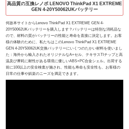
高品質の互換レノボ LENOVO ThinkPad X1 EXTREME
GEN 4-20Y50062UKバッテリー
何故本サイトから
Lenovo ThinkPad X1 EXTREME GEN 4-
20Y50062UKバッテリー
を購入します？バッテリーは特別な消耗品な
ので、材料の質がバッテリーの性能と寿命を直接に決定します。お客
様の体験のために、私たちはこの
Lenovo ThinkPad X1 EXTREME
GEN 4-20Y50062UK交換バッテリー
にいくつのたかい材料を使いまし
た：海外から輸入されたオリジナルなA+セル、テキサスTIチップと高
温及び摩耗に耐性がある環境に優しいABS+PC合金シェル。出荷する
前に100以上の安全検査が施され、性能も寿命も安全性も、お客様の
日常の仕事や娯楽のニーズを満足できます。