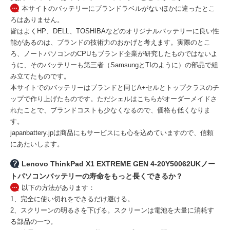
本サイトのバッテリーにブランドラベルがないほかに違ったとこ
ろはありません。
皆はよくHP、DELL、TOSHIBAなどのオリジナルバッテリーに良い性
能があるのは、ブランドの技術力のおかげと考えます。実際のとこ
ろ、ノートパソコンのCPUもブランド企業が研究したものではないよ
うに、そのバッテリーも第三者（SamsungとTIのように）の部品で組
み立てたものです。
本サイトでのバッテリーはブランドと同じA+セルとトップクラスのチ
ップで作り上げたものです。ただシェルはこちらがオーダーメイドさ
れたことで、ブランドコストも少なくなるので、価格も低くなりま
す。
japanbattery.jpは商品にもサービスにも心を込めていますので、信頼
にあたいします。
Lenovo ThinkPad X1 EXTREME GEN 4-20Y50062UKノー
トパソコンバッテリーの寿命をもっと長くできるか？
以下の方法があります：
1、完全に使い切れをできるだけ避ける。
2、スクリーンの明るさを下げる。スクリーンは電池を大量に消耗す
る部品の一つ。