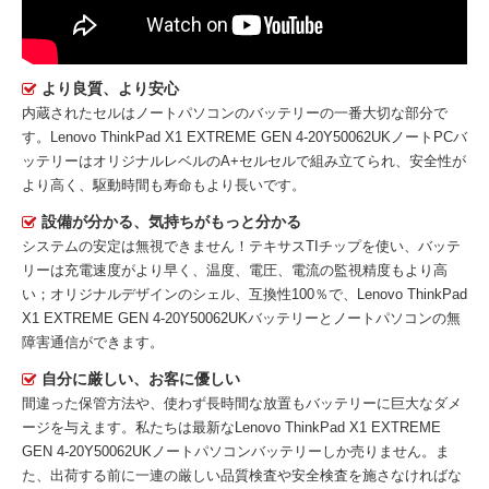
より良質、より安心
内蔵されたセルはノートパソコンのバッテリーの一番大切な部分で
す。
Lenovo ThinkPad X1 EXTREME GEN 4-20Y50062UKノートPCバ
ッテリー
はオリジナルレベルのA+セルセルで組み立てられ、安全性が
より高く、駆動時間も寿命もより長いです。
設備が分かる、気持ちがもっと分かる
システムの安定は無視できません！テキサスTIチップを使い、バッテ
リーは充電速度がより早く、温度、電圧、電流の監視精度もより高
い；オリジナルデザインのシェル、互換性100％で、Lenovo ThinkPad
X1 EXTREME GEN 4-20Y50062UKバッテリーとノートパソコンの無
障害通信ができます。
自分に厳しい、お客に優しい
間違った保管方法や、使わず長時間な放置もバッテリーに巨大なダメ
ージを与えます。私たちは最新な
Lenovo ThinkPad X1 EXTREME
GEN 4-20Y50062UKノートパソコンバッテリー
しか売りません。ま
た、出荷する前に一連の厳しい品質検査や安全検査を施さなければな