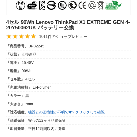
4セル 90Wh Lenovo ThinkPad X1 EXTREME GEN 4-
20Y50062UK バッテリー交換
1011件のショップレビュー
「商品番号」
JPB2245
「状態」
互換新品
「電圧」
15.48V
「容量」
90Wh
「セル数」
4セル
「充電池種類」
Li-Polymer
「カラー」
黒
「大きさ」
*mm
「対応機種」
機器との互換性が不明です? クリックして確認
「品質保証」
安心の12ヶ月品質保証
「即日発送」
平日12時間以内に発送