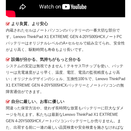
より良質、より安心
内蔵されたセルはノートパソコンのバッテリーの一番大切な部分で
す。
Lenovo ThinkPad X1 EXTREME GEN 4-20Y5005HCXノートPC
バッテリー
はオリジナルレベルのA+セルセルで組み立てられ、安全性
がより高く、駆動時間も寿命もより長いです。
設備が分かる、気持ちがもっと分かる
システムの安定は無視できません！テキサスTIチップを使い、バッテ
リーは充電速度がより早く、温度、電圧、電流の監視精度もより高
い；オリジナルデザインのシェル、互換性100％で、Lenovo ThinkPad
X1 EXTREME GEN 4-20Y5005HCXバッテリーとノートパソコンの無
障害通信ができます。
自分に厳しい、お客に優しい
間違った保管方法や、使わず長時間な放置もバッテリーに巨大なダメ
ージを与えます。私たちは最新な
Lenovo ThinkPad X1 EXTREME
GEN 4-20Y5005HCXノートパソコンバッテリー
しか売りません。ま
た、出荷する前に一連の厳しい品質検査や安全検査を施さなければな