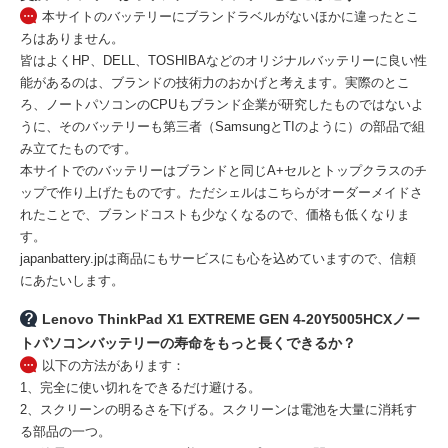
本サイトのバッテリーにブランドラベルがないほかに違ったとこ
ろはありません。
皆はよくHP、DELL、TOSHIBAなどのオリジナルバッテリーに良い性
能があるのは、ブランドの技術力のおかげと考えます。実際のとこ
ろ、ノートパソコンのCPUもブランド企業が研究したものではないよ
うに、そのバッテリーも第三者（SamsungとTIのように）の部品で組
み立てたものです。
本サイトでのバッテリーはブランドと同じA+セルとトップクラスのチ
ップで作り上げたものです。ただシェルはこちらがオーダーメイドさ
れたことで、ブランドコストも少なくなるので、価格も低くなりま
す。
japanbattery.jpは商品にもサービスにも心を込めていますので、信頼
にあたいします。
Lenovo ThinkPad X1 EXTREME GEN 4-20Y5005HCXノー
トパソコンバッテリーの寿命をもっと長くできるか？
以下の方法があります：
1、完全に使い切れをできるだけ避ける。
2、スクリーンの明るさを下げる。スクリーンは電池を大量に消耗す
る部品の一つ。