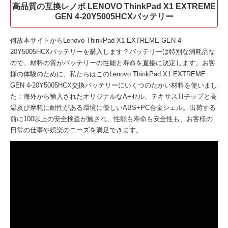
高品質の互換レノボ LENOVO ThinkPad X1 EXTREME
GEN 4-20Y5005HCXバッテリー
何故本サイトから
Lenovo ThinkPad X1 EXTREME GEN 4-
20Y5005HCXバッテリー
を購入します？バッテリーは特別な消耗品な
ので、材料の質がバッテリーの性能と寿命を直接に決定します。お客
様の体験のために、私たちはこの
Lenovo ThinkPad X1 EXTREME
GEN 4-20Y5005HCX交換バッテリー
にいくつのたかい材料を使いまし
た：海外から輸入されたオリジナルなA+セル、テキサスTIチップと高
温及び摩耗に耐性がある環境に優しいABS+PC合金シェル。出荷する
前に100以上の安全検査が施され、性能も寿命も安全性も、お客様の
日常の仕事や娯楽のニーズを満足できます。