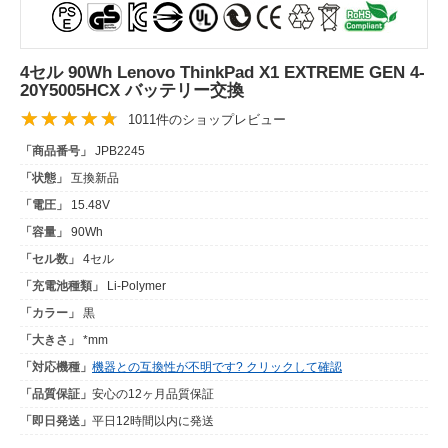
4セル 90Wh Lenovo ThinkPad X1 EXTREME GEN 4-
20Y5005HCX バッテリー交換
1011件のショップレビュー
「商品番号」
JPB2245
「状態」
互換新品
「電圧」
15.48V
「容量」
90Wh
「セル数」
4セル
「充電池種類」
Li-Polymer
「カラー」
黒
「大きさ」
*mm
「対応機種」
機器との互換性が不明です? クリックして確認
「品質保証」
安心の12ヶ月品質保証
「即日発送」
平日12時間以内に発送