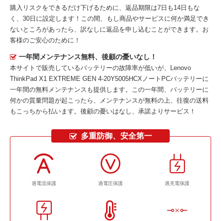
購入リスクをできるだけ下げるために、返品期限は7日も14日もな
く、30日に設定します！この間、もし商品やサービスに何か満足でき
ないところがあったら、訳なしに返品を申し込むことができます。お
客様のご安心のために！
一年間メンテナンス無料、後顧の憂いなし！
本サイトで販売しているバッテリーの故障率が低いが、
Lenovo
ThinkPad X1 EXTREME GEN 4-20Y5005HCXノートPCバッテリー
に
一年間の無料メンテナンスも提供します。この一年間、バッテリーに
何かの質量問題が起こったら、メンテナンスが無料の上、往復の送料
もこっちから払います。後顧の憂いはなし、承諾よりサービス！
多重防御、安全第一
過電流保護
過電圧保護
過充電保護