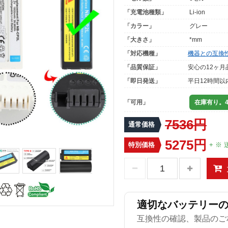
「充電池種類」
Li-ion
「カラー」
グレー
「大きさ」
*mm
「対応機種」
機器との互換
「品質保証」
安心の12ヶ月
「即日発送」
平日12時間以
「可用」
在庫有り。4
7536円
通常価格
5275円
特別価格
+ ※ 
適切なバッテリー
互換性の確認、製品のご