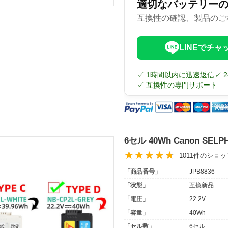
適切なバッテリー
互換性の確認、製品のご
LINEでチャ
✓ 1時間以内に迅速返信
✓ 
✓ 互換性の専門サポート
6セル 40Wh Canon SE
1011件のショ
「商品番号」
JPB8836
「状態」
互換新品
「電圧」
22.2V
「容量」
40Wh
「セル数」
6セル