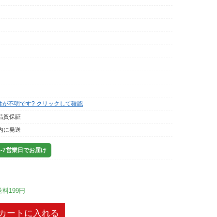
性が不明です? クリックして確認
品質保証
内に発送
-7営業日でお届け
送料199円
カートに入れる