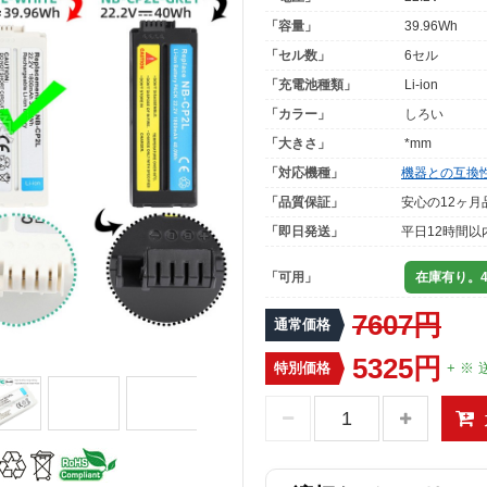
「容量」
39.96Wh
「セル数」
6セル
「充電池種類」
Li-ion
「カラー」
しろい
「大きさ」
*mm
「対応機種」
機器との互換
「品質保証」
安心の12ヶ月
「即日発送」
平日12時間以
「可用」
在庫有り。4
7607円
通常価格
5325円
特別価格
+ ※ 