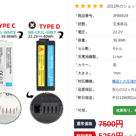
1011件のショ
「商品番号」
JPB6829
「状態」
互換新品
「電圧」
22.2V
「容量」
38.9Wh
「セル数」
6セル
「充電池種類」
Li-ion
「カラー」
黒
「大きさ」
*mm
「対応機種」
機器との互換
「品質保証」
安心の12ヶ月
「即日発送」
平日12時間以
「可用」
在庫有り。4
7500円
通常価格
5250円
特別価格
+ ※ 