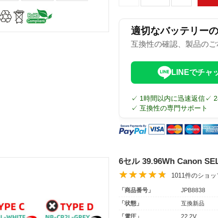
適切なバッテリー
互換性の確認、製品のご
LINEでチャ
✓ 1時間以内に迅速返信
✓ 
✓ 互換性の専門サポート
6セル 39.96Wh Canon 
1011件のショ
「商品番号」
JPB8838
「状態」
互換新品
「電圧」
22.2V