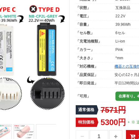
「状態」
互換新品
「電圧」
22.2V
「容量」
39.96Wh
「セル数」
6セル
「充電池種類」
Li-ion
「カラー」
Pink
「大きさ」
*mm
「対応機種」
機器との互換
「品質保証」
安心の12ヶ月
「即日発送」
平日12時間以
「可用」
在庫有り。4
7571円
通常価格
5300円
特別価格
+ ※ 