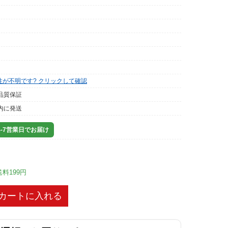
性が不明です? クリックして確認
品質保証
内に発送
-7営業日でお届け
送料199円
カートに入れる