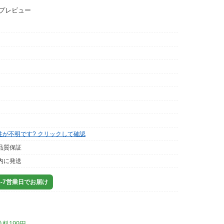
ップレビュー
性が不明です? クリックして確認
品質保証
内に発送
-7営業日でお届け
送料199円