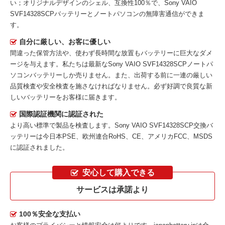
い；オリジナルデザインのシェル、互換性100％で、Sony VAIO
SVF14328SCPバッテリーとノートパソコンの無障害通信ができま
す。
自分に厳しい、お客に優しい
間違った保管方法や、使わず長時間な放置もバッテリーに巨大なダメ
ージを与えます。私たちは最新な
Sony VAIO SVF14328SCPノートパ
ソコンバッテリー
しか売りません。また、出荷する前に一連の厳しい
品質検査や安全検査を施さなければなりません。必ず好調で良質な新
しいバッテリーをお客様に届きます。
国際認証機関に認証された
より高い標準で製品を検査します。Sony VAIO SVF14328SCP交換バ
ッテリーは今日本PSE、欧州連合RoHS、CE、アメリカFCC、MSDS
に認証されました。
安心して購入できる
サービスは承諾より
100％安全な支払い