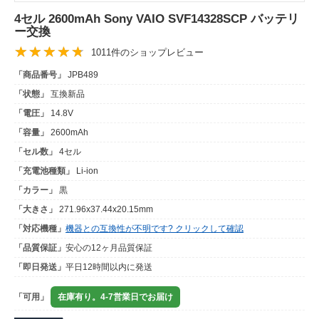
4セル 2600mAh Sony VAIO SVF14328SCP バッテリ
ー交換
1011件のショップレビュー
「商品番号」
JPB489
「状態」
互換新品
「電圧」
14.8V
「容量」
2600mAh
「セル数」
4セル
「充電池種類」
Li-ion
「カラー」
黒
「大きさ」
271.96x37.44x20.15mm
「対応機種」
機器との互換性が不明です? クリックして確認
「品質保証」
安心の12ヶ月品質保証
「即日発送」
平日12時間以内に発送
「可用」
在庫有り。4-7営業日でお届け