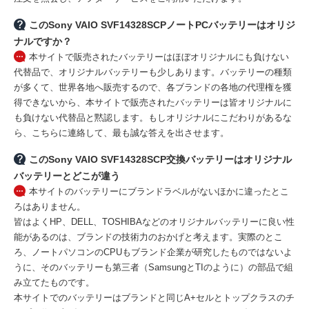
このSony VAIO SVF14328SCPノートPCバッテリーはオリジ
ナルですか？
本サイトで販売されたバッテリーはほぼオリジナルにも負けない
代替品で、オリジナルバッテリーも少しあります。バッテリーの種類
が多くて、世界各地へ販売するので、各ブランドの各地の代理権を獲
得できないから、本サイトで販売されたバッテリーは皆オリジナルに
も負けない代替品と黙認します。もしオリジナルにこだわりがあるな
ら、こちらに連絡して、最も誠な答えを出させます。
このSony VAIO SVF14328SCP交換バッテリーはオリジナル
バッテリーとどこが違う
本サイトのバッテリーにブランドラベルがないほかに違ったとこ
ろはありません。
皆はよくHP、DELL、TOSHIBAなどのオリジナルバッテリーに良い性
能があるのは、ブランドの技術力のおかげと考えます。実際のとこ
ろ、ノートパソコンのCPUもブランド企業が研究したものではないよ
うに、そのバッテリーも第三者（SamsungとTIのように）の部品で組
み立てたものです。
本サイトでのバッテリーはブランドと同じA+セルとトップクラスのチ