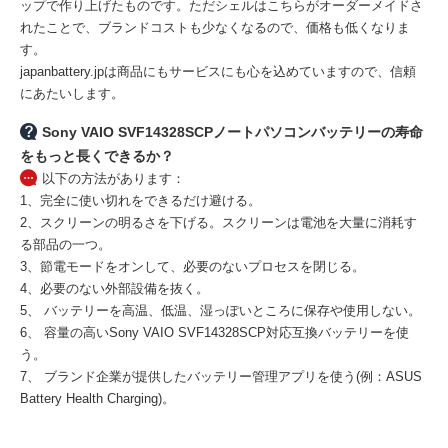
ップで作り上げたものです。ただシェルはこちらがオーダーメイドさ
れたことで、ブランドコストも少なくなるので、価格も低くなりま
す。
japanbattery.jpは商品にもサービスにも心を込めていますので、信頼
にあたいします。
Sony VAIO SVF14328SCPノートパソコンバッテリーの寿命
をもっと長くできるか？
以下の方法があります：
1、完全に使い切れをできるだけ避ける。
2、スクリーンの明るさを下げる。スクリーンは電池を大量に消耗す
る部品の一つ。
3、節電モードをオンして、必要のないプロセスを閉じる。
4、必要のない外部設備を抜く。
5、 バッテリーを高温、低温、湿っぽいところに保存や使用しない。
6、 容量の高い
Sony VAIO SVF14328SCP対応互換バッテリー
を使
う。
7、 ブランド企業が提供したバッテリー管理アプリを使う(例：ASUS
Battery Health Charging)。