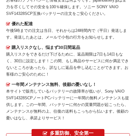
お客様のプライバシーと情報安全は何よりです。japanbattery.jpは全
力を尽くしてその安全を100％確保します。
ソニー SONY VAIO
SVF14328SCP互換バッテリー
の注文をご安心ください。
優れた配達
午後5時までの注文は当日、それからは24時間内で（平日）発送しま
す。発送したあとは、メールで小包の行方をお知らせします。
購入リスクなし、悩まず30日間返品
購入リスクをできるだけ下げるために、返品期限は7日も14日もな
く、30日に設定します！この間、もし商品やサービスに何か満足でき
ないところがあったら、訳なしに返品を申し込むことができます。お
客様のご安心のために！
一年間メンテナンス無料、後顧の憂いなし！
本サイトで販売しているバッテリーの故障率が低いが、
Sony VAIO
SVF14328SCPノートPCバッテリー
に一年間の無料メンテナンスも提
供します。この一年間、バッテリーに何かの質量問題が起こったら、
メンテナンスが無料の上、往復の送料もこっちから払います。後顧の
憂いはなし、承諾よりサービス！
多重防御、安全第一