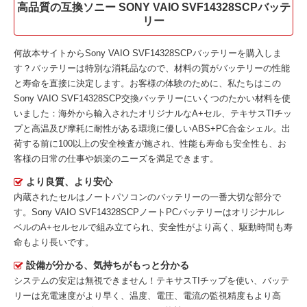
高品質の互換ソニー SONY VAIO SVF14328SCPバッテ
リー
何故本サイトから
Sony VAIO SVF14328SCPバッテリー
を購入しま
す？バッテリーは特別な消耗品なので、材料の質がバッテリーの性能
と寿命を直接に決定します。お客様の体験のために、私たちはこの
Sony VAIO SVF14328SCP交換バッテリー
にいくつのたかい材料を使
いました：海外から輸入されたオリジナルなA+セル、テキサスTIチッ
プと高温及び摩耗に耐性がある環境に優しいABS+PC合金シェル。出
荷する前に100以上の安全検査が施され、性能も寿命も安全性も、お
客様の日常の仕事や娯楽のニーズを満足できます。
より良質、より安心
内蔵されたセルはノートパソコンのバッテリーの一番大切な部分で
す。
Sony VAIO SVF14328SCPノートPCバッテリー
はオリジナルレ
ベルのA+セルセルで組み立てられ、安全性がより高く、駆動時間も寿
命もより長いです。
設備が分かる、気持ちがもっと分かる
システムの安定は無視できません！テキサスTIチップを使い、バッテ
リーは充電速度がより早く、温度、電圧、電流の監視精度もより高