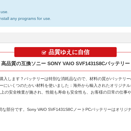
 use.
install any programs for use.
品質ゆえに自信
高品質の互換ソニー SONY VAIO SVF1431S8Cバッテリー
購入します？バッテリーは特別な消耗品なので、材料の質がバッテリー
リー
にいくつのたかい材料を使いました：海外から輸入されたオリジナルな
00以上の安全検査が施され、性能も寿命も安全性も、お客様の日常の仕事
切な部分です。
Sony VAIO SVF1431S8CノートPCバッテリー
はオリジ