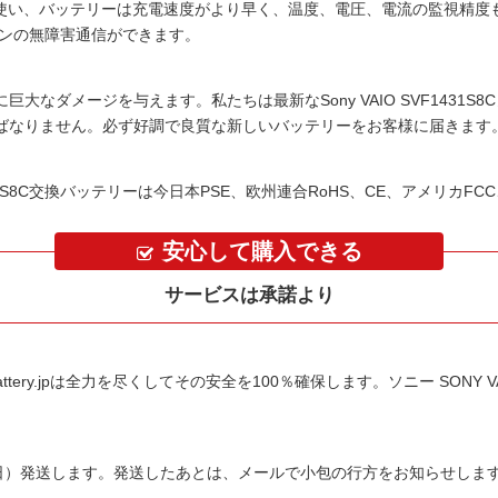
使い、バッテリーは充電速度がより早く、温度、電圧、電流の監視精度も
パソコンの無障害通信ができます。
に巨大なダメージを与えます。私たちは最新な
Sony VAIO SVF14
ばなりません。必ず好調で良質な新しいバッテリーをお客様に届きます
431S8C交換バッテリーは今日本PSE、欧州連合RoHS、CE、アメリカF
安心して購入できる
サービスは承諾より
tery.jpは全力を尽くしてその安全を100％確保します。
ソニー SONY 
平日）発送します。発送したあとは、メールで小包の行方をお知らせしま