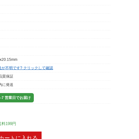
4x20.15mm
性が不明です? クリックして確認
品質保証
内に発送
-7 営業日でお届け
送料199円
カートに入れる