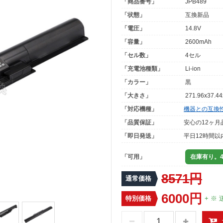
「商品番号」
JPB489
「状態」
互換新品
「電圧」
14.8V
「容量」
2600mAh
「セル数」
4セル
「充電池種類」
Li-ion
「カラー」
黒
「大きさ」
271.96x37.4
「対応機種」
機器との互換
「品質保証」
安心の12ヶ月
「即日発送」
平日12時間以
「可用」
在庫有り。4
8571円
通常価格
6000円
特別価格
+ ※ 