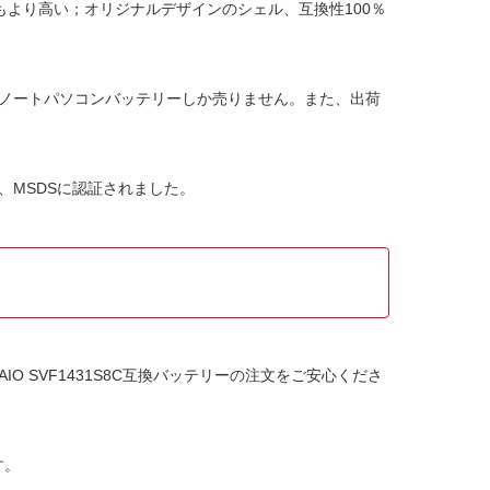
より高い；オリジナルデザインのシェル、互換性100％
31S8Cノートパソコンバッテリー
しか売りません。また、出荷
。
CC、MSDSに認証されました。
VAIO SVF1431S8C互換バッテリー
の注文をご安心くださ
す。