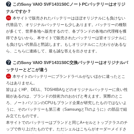
このSony VAIO SVF1431S0CノートPCバッテリーはオリジ
ナルですか？
本サイトで販売されたバッテリーはほぼオリジナルにも負けない
代替品で、オリジナルバッテリーも少しあります。バッテリーの種類
が多くて、世界各地へ販売するので、各ブランドの各地の代理権を獲
得できないから、本サイトで販売されたバッテリーは皆オリジナルに
も負けない代替品と黙認します。もしオリジナルにこだわりがあるな
ら、こちらに連絡して、最も誠な答えを出させます。
このSony VAIO SVF1431S0C交換バッテリーはオリジナルバ
ッテリーとどこが違う
本サイトのバッテリーにブランドラベルがないほかに違ったとこ
ろはありません。
皆はよくHP、DELL、TOSHIBAなどのオリジナルバッテリーに良い性
能があるのは、ブランドの技術力のおかげと考えます。実際のとこ
ろ、ノートパソコンのCPUもブランド企業が研究したものではないよ
うに、そのバッテリーも第三者（SamsungとTIのように）の部品で組
み立てたものです。
本サイトでのバッテリーはブランドと同じA+セルとトップクラスのチ
ップで作り上げたものです。ただシェルはこちらがオーダーメイドさ