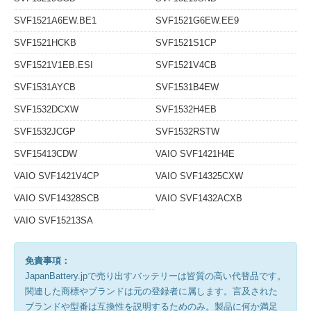
SVF1521A6EW.BE1
SVF1521G6EW.EE9
SVF1521HCKB
SVF1521S1CP
SVF1521V1EB.ESI
SVF1521V4CB
SVF1531AYCB
SVF1531B4EW
SVF1532DCXW
SVF1532H4EB
SVF1532JCGP
SVF1532RSTW
SVF15413CDW
VAIO SVF1421H4E
VAIO SVF1421V4CP
VAIO SVF14325CXW
VAIO SVF14328SCB
VAIO SVF1432ACXB
VAIO SVF15213SA
免責事項：
JapanBattery.jpで売り出すバッテリーは皆質の高い代替品です。
関連した商標やブランドは元の登録者に属します。言及された
ブランドや型番は互換性を説明するためのみ。製品に何か満足