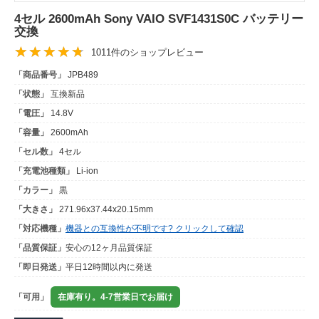
4セル 2600mAh Sony VAIO SVF1431S0C バッテリー
交換
1011件のショップレビュー
「商品番号」
JPB489
「状態」
互換新品
「電圧」
14.8V
「容量」
2600mAh
「セル数」
4セル
「充電池種類」
Li-ion
「カラー」
黒
「大きさ」
271.96x37.44x20.15mm
「対応機種」
機器との互換性が不明です? クリックして確認
「品質保証」
安心の12ヶ月品質保証
「即日発送」
平日12時間以内に発送
「可用」
在庫有り。4-7営業日でお届け