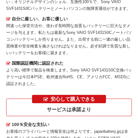
い；オリジナルデザインのシェル、互換性100％で、Sony VAIO
SVF1431S0Cバッテリーとノートパソコンの無障害通信ができます。
自分に厳しい、お客に優しい
間違った保管方法や、使わず長時間な放置もバッテリーに巨大なダメ
ージを与えます。私たちは最新な
Sony VAIO SVF1431S0Cノートパソ
コンバッテリー
しか売りません。また、出荷する前に一連の厳しい品
質検査や安全検査を施さなければなりません。必ず好調で良質な新し
いバッテリーをお客様に届きます。
国際認証機関に認証された
より高い標準で製品を検査します。Sony VAIO SVF1431S0C交換バッ
テリーは今日本PSE、欧州連合RoHS、CE、アメリカFCC、MSDSに
認証されました。
安心して購入できる
サービスは承諾より
100％安全な支払い
お客様のプライバシーと情報安全は何よりです。japanbattery.jpは全