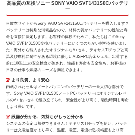
高品質の互換ソニー SONY VAIO SVF1431S0Cバッテリ
ー
何故本サイトから
Sony VAIO SVF1431S0Cバッテリー
を購入します？
バッテリーは特別な消耗品なので、材料の質がバッテリーの性能と寿
命を直接に決定します。お客様の体験のために、私たちはこの
Sony
VAIO SVF1431S0C交換バッテリー
にいくつのたかい材料を使いまし
た：海外から輸入されたオリジナルなA+セル、テキサスTIチップと高
温及び摩耗に耐性がある環境に優しいABS+PC合金シェル。出荷する
前に100以上の安全検査が施され、性能も寿命も安全性も、お客様の
日常の仕事や娯楽のニーズを満足できます。
より良質、より安心
内蔵されたセルはノートパソコンのバッテリーの一番大切な部分で
す。
Sony VAIO SVF1431S0CノートPCバッテリー
はオリジナルレベ
ルのA+セルセルで組み立てられ、安全性がより高く、駆動時間も寿命
もより長いです。
設備が分かる、気持ちがもっと分かる
システムの安定は無視できません！テキサスTIチップを使い、バッテ
リーは充電速度がより早く、温度、電圧、電流の監視精度もより高