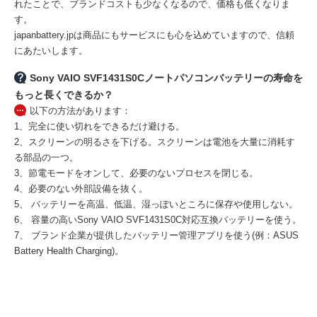
れたことで、ブランドコストも少なくなるので、価格も低くなりま
す。
japanbattery.jpは商品にもサービスにも心を込めていますので、信頼
にあたいします。
Sony VAIO SVF1431S0Cノートパソコンバッテリーの寿命を
もっと長くできるか？
以下の方法があります：
1、完全に使い切れをできるだけ避ける。
2、スクリーンの明るさを下げる。スクリーンは電池を大量に消耗す
る部品の一つ。
3、節電モードをオンして、必要のないプロセスを閉じる。
4、必要のない外部設備を抜く。
5、 バッテリーを高温、低温、湿っぽいところに保存や使用しない。
6、 容量の高い
Sony VAIO SVF1431S0C対応互換バッテリー
を使う。
7、 ブランド企業が提供したバッテリー管理アプリを使う(例：ASUS
Battery Health Charging)。