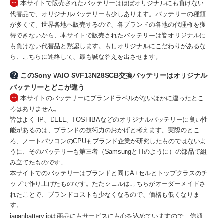
本サイトで販売されたバッテリーはほぼオリジナルにも負けない
代替品で、オリジナルバッテリーも少しあります。バッテリーの種類
が多くて、世界各地へ販売するので、各ブランドの各地の代理権を獲
得できないから、本サイトで販売されたバッテリーは皆オリジナルに
も負けない代替品と黙認します。もしオリジナルにこだわりがあるな
ら、こちらに連絡して、最も誠な答えを出させます。
このSony VAIO SVF13N28SCB交換バッテリーはオリジナル
バッテリーとどこが違う
本サイトのバッテリーにブランドラベルがないほかに違ったとこ
ろはありません。
皆はよくHP、DELL、TOSHIBAなどのオリジナルバッテリーに良い性
能があるのは、ブランドの技術力のおかげと考えます。実際のとこ
ろ、ノートパソコンのCPUもブランド企業が研究したものではないよ
うに、そのバッテリーも第三者（SamsungとTIのように）の部品で組
み立てたものです。
本サイトでのバッテリーはブランドと同じA+セルとトップクラスのチ
ップで作り上げたものです。ただシェルはこちらがオーダーメイドさ
れたことで、ブランドコストも少なくなるので、価格も低くなりま
す。
japanbattery.jpは商品にもサービスにも心を込めていますので、信頼