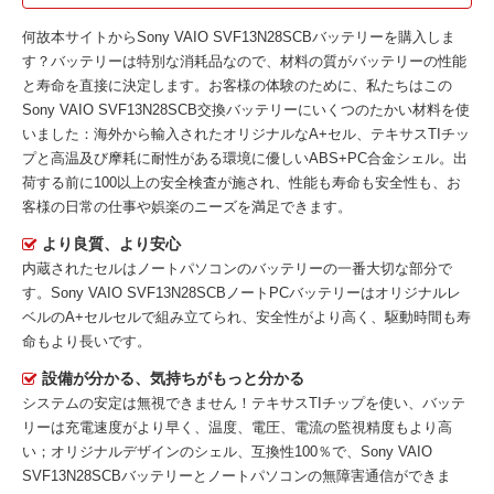
何故本サイトから
Sony VAIO SVF13N28SCBバッテリー
を購入しま
す？バッテリーは特別な消耗品なので、材料の質がバッテリーの性能
と寿命を直接に決定します。お客様の体験のために、私たちはこの
Sony VAIO SVF13N28SCB交換バッテリー
にいくつのたかい材料を使
いました：海外から輸入されたオリジナルなA+セル、テキサスTIチッ
プと高温及び摩耗に耐性がある環境に優しいABS+PC合金シェル。出
荷する前に100以上の安全検査が施され、性能も寿命も安全性も、お
客様の日常の仕事や娯楽のニーズを満足できます。
より良質、より安心
内蔵されたセルはノートパソコンのバッテリーの一番大切な部分で
す。
Sony VAIO SVF13N28SCBノートPCバッテリー
はオリジナルレ
ベルのA+セルセルで組み立てられ、安全性がより高く、駆動時間も寿
命もより長いです。
設備が分かる、気持ちがもっと分かる
システムの安定は無視できません！テキサスTIチップを使い、バッテ
リーは充電速度がより早く、温度、電圧、電流の監視精度もより高
い；オリジナルデザインのシェル、互換性100％で、Sony VAIO
SVF13N28SCBバッテリーとノートパソコンの無障害通信ができま