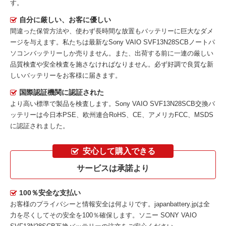
す。
自分に厳しい、お客に優しい
間違った保管方法や、使わず長時間な放置もバッテリーに巨大なダメ
ージを与えます。私たちは最新な
Sony VAIO SVF13N28SCBノートパ
ソコンバッテリー
しか売りません。また、出荷する前に一連の厳しい
品質検査や安全検査を施さなければなりません。必ず好調で良質な新
しいバッテリーをお客様に届きます。
国際認証機関に認証された
より高い標準で製品を検査します。Sony VAIO SVF13N28SCB交換バ
ッテリーは今日本PSE、欧州連合RoHS、CE、アメリカFCC、MSDS
に認証されました。
安心して購入できる
サービスは承諾より
100％安全な支払い
お客様のプライバシーと情報安全は何よりです。japanbattery.jpは全
力を尽くしてその安全を100％確保します。
ソニー SONY VAIO