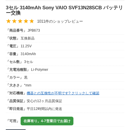
3セル 3140mAh Sony VAIO SVF13N28SCB バッテリ
ー交換
1011件のショップレビュー
「商品番号」
JPB673
「状態」
互換新品
「電圧」
11.25V
「容量」
3140mAh
「セル数」
3セル
「充電池種類」
Li-Polymer
「カラー」
黒
「大きさ」
*mm
「対応機種」
機器との互換性が不明です? クリックして確認
「品質保証」
安心の12ヶ月品質保証
「即日発送」
平日12時間以内に発送
「可用」
在庫有り。4-7営業日でお届け