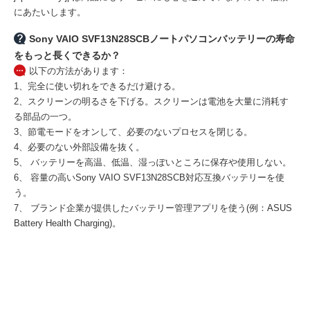
にあたいします。
Sony VAIO SVF13N28SCBノートパソコンバッテリーの寿命
をもっと長くできるか？
以下の方法があります：
1、完全に使い切れをできるだけ避ける。
2、スクリーンの明るさを下げる。スクリーンは電池を大量に消耗す
る部品の一つ。
3、節電モードをオンして、必要のないプロセスを閉じる。
4、必要のない外部設備を抜く。
5、 バッテリーを高温、低温、湿っぽいところに保存や使用しない。
6、 容量の高い
Sony VAIO SVF13N28SCB対応互換バッテリー
を使
う。
7、 ブランド企業が提供したバッテリー管理アプリを使う(例：ASUS
Battery Health Charging)。