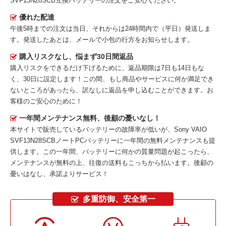
SVF13N28SCB互換バッテリー
の注文をご安心ください。
優れた配達
午後5時までの注文は当日、それからは24時間内で（平日）発送しま
す。発送したあとは、メールで小包の行方をお知らせします。
購入リスクなし、悩まず30日間返品
購入リスクをできるだけ下げるために、返品期限は7日も14日もな
く、30日に設定します！この間、もし商品やサービスに何か満足でき
ないところがあったら、訳なしに返品を申し込むことができます。お
客様のご安心のために！
一年間メンテナンス無料、後顧の憂いなし！
本サイトで販売しているバッテリーの故障率が低いが、
Sony VAIO
SVF13N28SCBノートPCバッテリー
に一年間の無料メンテナンスも提
供します。この一年間、バッテリーに何かの質量問題が起こったら、
メンテナンスが無料の上、往復の送料もこっちから払います。後顧の
憂いはなし、承諾よりサービス！
多重防御、安全第一