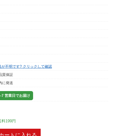
性が不明です? クリックして確認
品質保証
内に発送
-7 営業日でお届け
送料199円
カートに入れる