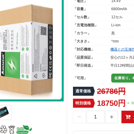
「電圧」
14.4V
「容量」
6800mAh
「セル数」
12セル
「充電池種類」
Li-ion
「カラー」
黒
「大きさ」
*mm
「対応機種」
機器との互換
「品質保証」
安心の12ヶ月
「即日発送」
平日12時間以
「可用」
在庫有り。4
26786円
通常価格
18750円
特別価格
+ 