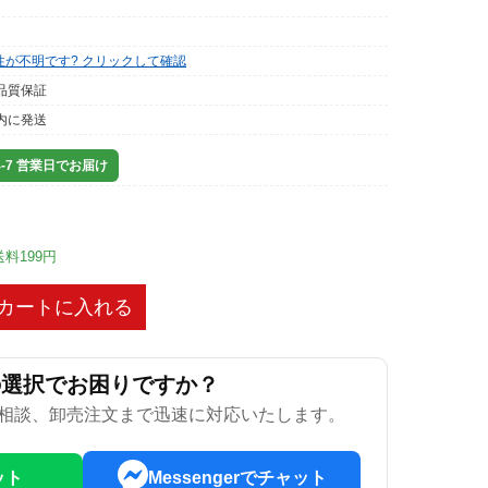
性が不明です? クリックして確認
品質保証
内に発送
-7 営業日でお届け
送料199円
カートに入れる
の選択でお困りですか？
相談、卸売注文まで迅速に対応いたします。
ット
Messengerでチャット