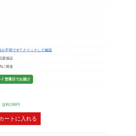
性が不明です? クリックして確認
品質保証
内に発送
-7 営業日でお届け
※ 送料199円
カートに入れる