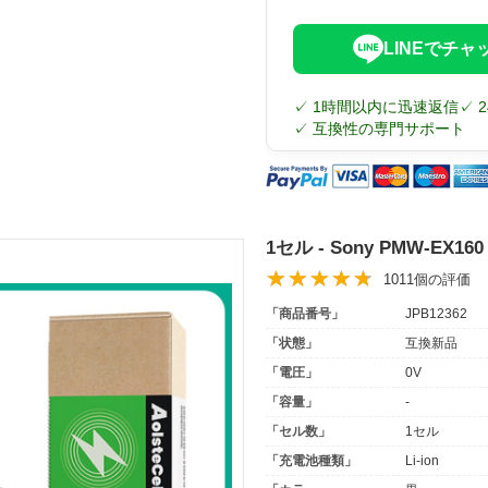
LINEでチャ
✓ 1時間以内に迅速返信
✓ 
✓ 互換性の専門サポート
1セル - Sony PMW-EX
1011個の評価
「商品番号」
JPB12362
「状態」
互換新品
「電圧」
0V
「容量」
-
「セル数」
1セル
「充電池種類」
Li-ion