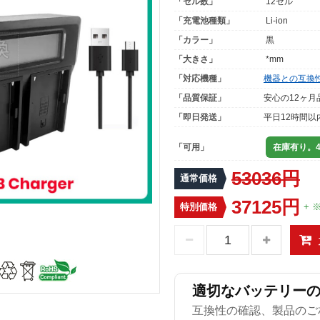
「セル数」
12セル
「充電池種類」
Li-ion
「カラー」
黒
「大きさ」
*mm
「対応機種」
機器との互換
「品質保証」
安心の12ヶ月
「即日発送」
平日12時間以
「可用」
在庫有り。4
53036円
通常価格
37125円
特別価格
+ 
適切なバッテリー
互換性の確認、製品のご