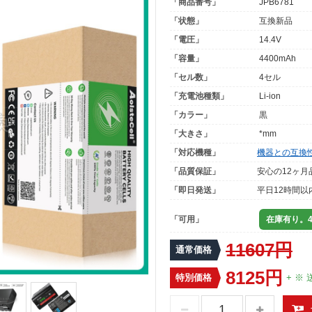
「商品番号」
JPB6781
「状態」
互換新品
「電圧」
14.4V
「容量」
4400mAh
「セル数」
4セル
「充電池種類」
Li-ion
「カラー」
黒
「大きさ」
*mm
「対応機種」
機器との互換
「品質保証」
安心の12ヶ月
「即日発送」
平日12時間以
「可用」
在庫有り。4
11607円
通常価格
8125円
特別価格
+ ※ 