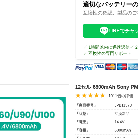
適切なバッテリー
互換性の確認、製品のご
LINEでチャ
✓ 1時間以内に迅速返信
✓ 
✓ 互換性の専門サポート
12セル 6800mAh Sony
1011個の評価
「商品番号」
JPB11573
「状態」
互換新品
「電圧」
14.4V
「容量」
6800mAh