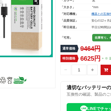
「カラー」
黒
「大きさ」
*mm
「対応機種」
機器との互換
「品質保証」
安心の12ヶ月
「即日発送」
平日12時間以
「可用」
在庫有り。4
9464円
通常価格
6625円
特別価格
+ ※ 
適切なバッテリー
互換性の確認、製品のご
LINEでチャ