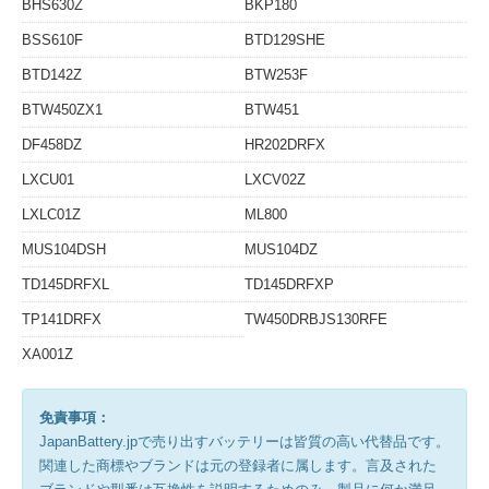
BHS630Z
BKP180
BSS610F
BTD129SHE
BTD142Z
BTW253F
BTW450ZX1
BTW451
DF458DZ
HR202DRFX
LXCU01
LXCV02Z
LXLC01Z
ML800
MUS104DSH
MUS104DZ
TD145DRFXL
TD145DRFXP
TP141DRFX
TW450DRBJS130RFE
XA001Z
免責事項：
JapanBattery.jpで売り出すバッテリーは皆質の高い代替品です。
関連した商標やブランドは元の登録者に属します。言及された