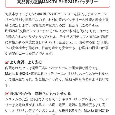
高品質の互換MAKITA BHR241Fバッテリー
何故本サイトから
Makita BHR241Fバッテリー
を購入します？バッテ
リーは特別な消耗品なので、材料の質がバッテリーの性能と寿命を直
接に決定します。お客様の体験のために、私たちはこの
Makita
BHR241F交換バッテリー
にいくつのたかい材料を使いました：海外か
ら輸入されたオリジナルなA+セル、テキサスTIチップと高温及び摩耗
に耐性がある環境に優しいABS+PC合金シェル。出荷する前に100以
上の安全検査が施され、性能も寿命も安全性も、お客様の日常の仕事
や娯楽のニーズを満足できます。
より良質、より安心
内蔵されたセルは電動工具のバッテリーの一番大切な部分です。
Makita BHR241F電動工具バッテリー
はオリジナルレベルのA+セルセ
ルで組み立てられ、安全性がより高く、駆動時間も寿命もより長いで
す。
設備が分かる、気持ちがもっと分かる
システムの安定は無視できません！テキサスTIチップを使い、バッテ
リーは充電速度がより早く、温度、電圧、電流の監視精度もより高
い；オリジナルデザインのシェル、互換性100％で、Makita BHR241F