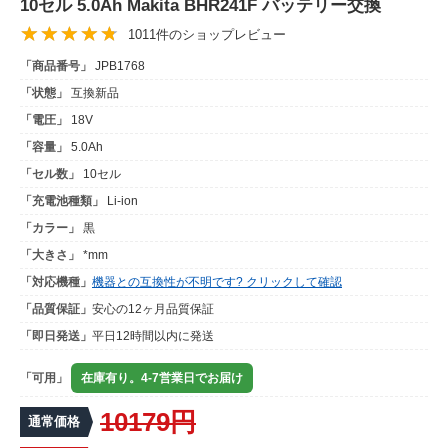
10セル 5.0Ah Makita BHR241F バッテリー交換
1011件のショップレビュー
「商品番号」
JPB1768
「状態」
互換新品
「電圧」
18V
「容量」
5.0Ah
「セル数」
10セル
「充電池種類」
Li-ion
「カラー」
黒
「大きさ」
*mm
「対応機種」
機器との互換性が不明です? クリックして確認
「品質保証」
安心の12ヶ月品質保証
「即日発送」
平日12時間以内に発送
「可用」
在庫有り。4-7営業日でお届け
10179円
通常価格