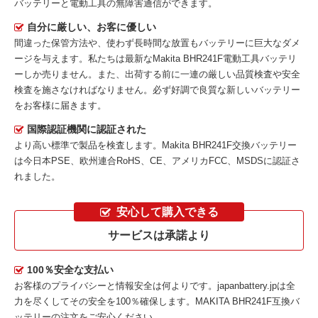
バッテリーと電動工具の無障害通信ができます。
自分に厳しい、お客に優しい
間違った保管方法や、使わず長時間な放置もバッテリーに巨大なダメ
ージを与えます。私たちは最新な
Makita BHR241F電動工具バッテリ
ー
しか売りません。また、出荷する前に一連の厳しい品質検査や安全
検査を施さなければなりません。必ず好調で良質な新しいバッテリー
をお客様に届きます。
国際認証機関に認証された
より高い標準で製品を検査します。Makita BHR241F交換バッテリー
は今日本PSE、欧州連合RoHS、CE、アメリカFCC、MSDSに認証さ
れました。
安心して購入できる
サービスは承諾より
100％安全な支払い
お客様のプライバシーと情報安全は何よりです。japanbattery.jpは全
力を尽くしてその安全を100％確保します。
MAKITA BHR241F互換バ
ッテリー
の注文をご安心ください。