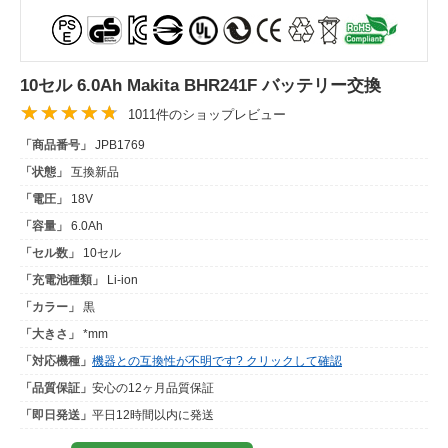
10セル 6.0Ah Makita BHR241F バッテリー交換
1011件のショップレビュー
「商品番号」
JPB1769
「状態」
互換新品
「電圧」
18V
「容量」
6.0Ah
「セル数」
10セル
「充電池種類」
Li-ion
「カラー」
黒
「大きさ」
*mm
「対応機種」
機器との互換性が不明です? クリックして確認
「品質保証」
安心の12ヶ月品質保証
「即日発送」
平日12時間以内に発送