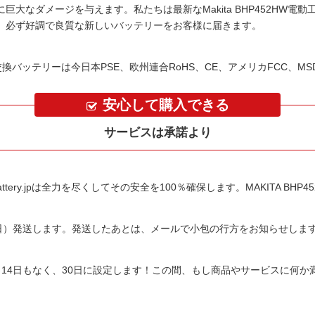
に巨大なダメージを与えます。私たちは最新な
Makita BHP452HW
。必ず好調で良質な新しいバッテリーをお客様に届きます。
HW交換バッテリーは今日本PSE、欧州連合RoHS、CE、アメリカFCC、M
安心して購入できる
サービスは承諾より
tery.jpは全力を尽くしてその安全を100％確保します。
MAKITA BH
平日）発送します。発送したあとは、メールで小包の行方をお知らせしま
14日もなく、30日に設定します！この間、もし商品やサービスに何