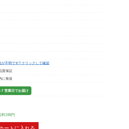
性が不明です? クリックして確認
品質保証
内に発送
-7 営業日でお届け
送料199円
カートに入れる