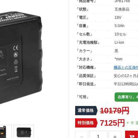
「商品番号」
JPB1768
「状態」
互換新品
「電圧」
18V
「容量」
5.0Ah
「セル数」
10セル
「充電池種類」
Li-ion
「カラー」
黒
「大きさ」
*mm
「対応機種」
機器との互換
「品質保証」
安心の12ヶ月
「即日発送」
平日12時間以
「可用」
在庫有り。4
10179円
通常価格
7125円
特別価格
+ ※ 