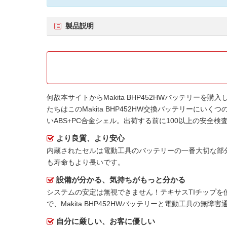
製品説明
何故本サイトから
Makita BHP452HWバッテリー
を購入
たちはこの
Makita BHP452HW交換バッテリー
にいくつ
いABS+PC合金シェル。出荷する前に100以上の安
より良質、より安心
内蔵されたセルは電動工具のバッテリーの一番大切な部
も寿命もより長いです。
設備が分かる、気持ちがもっと分かる
システムの安定は無視できません！テキサスTIチップを
で、Makita BHP452HWバッテリーと電動工具の無障
自分に厳しい、お客に優しい