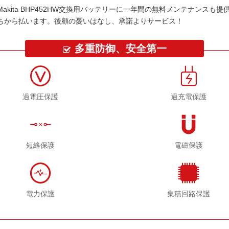
Makita BHP452HW交換用バッテリー
に一年間の無料メンテナンスも提
ちから払います。後顧の憂いはなし、承諾よりサービス！
多重防御、安全第一
過電圧保護
過充電保護
短絡保護
電磁保護
電力保護
集積回路保護