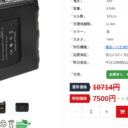
「電圧」
18V
「容量」
6.0Ah
「セル数」
10セル
「充電池種類」
Li-ion
「カラー」
黒
「大きさ」
*mm
「対応機種」
機器との互換
「品質保証」
安心の12ヶ月
「即日発送」
平日12時間以
「可用」
在庫有り。4
10714円
通常価格
7500円
特別価格
+ ※ 