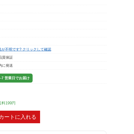
性が不明です? クリックして確認
品質保証
内に発送
-7 営業日でお届け
送料199円
カートに入れる