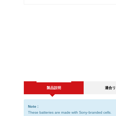
製品説明
適合リ
Note :
These batteries are made with Sony-branded cells.