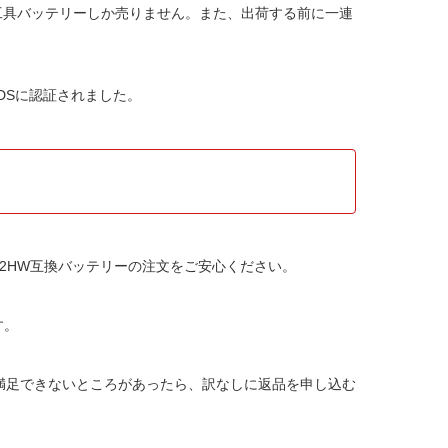
電動工具バッテリー
しか売りません。また、出荷する前に一連
SDSに認証されました。
P452HW互換バッテリー
の注文をご安心ください。
す。
か満足できないところがあったら、訳なしに返品を申し込む