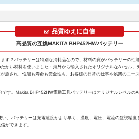
品質ゆえに自信
高品質の互換MAKITA BHP452HWバッテリー
します？バッテリーは特別な消耗品なので、材料の質がバッテリーの性
のたかい材料を使いました：海外から輸入されたオリジナルなA+セル、
全検査が施され、性能も寿命も安全性も、お客様の日常の仕事や娯楽のニー
分です。
Makita BHP452HW電動工具バッテリー
はオリジナルレベルのA
使い、バッテリーは充電速度がより早く、温度、電圧、電流の監視精度も
害通信ができます。