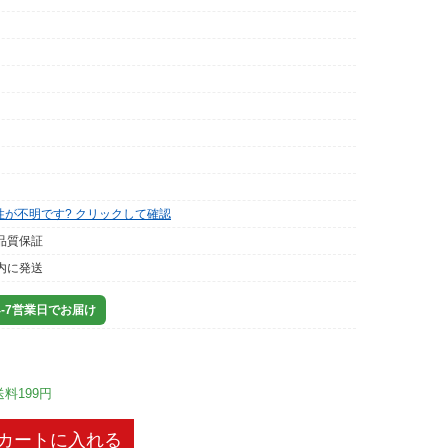
性が不明です? クリックして確認
品質保証
内に発送
-7営業日でお届け
送料199円
カートに入れる