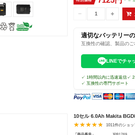
適切なバッテリー
互換性の確認、製品のご
LINEでチャ
✓ 1時間以内に迅速返信
✓ 
✓ 互換性の専門サポート
10セル 6.0Ah Makita 
1011件のショ
「商品番号」
JPB1769