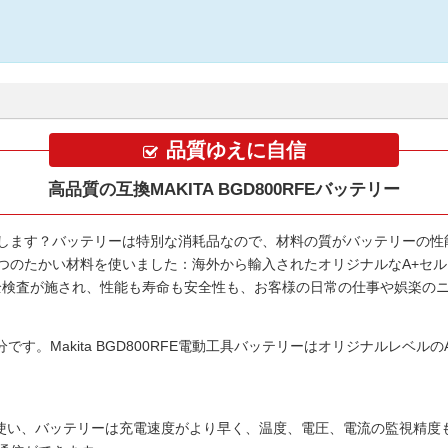
品質ゆえに自信
高品質の互換MAKITA BGD800RFEバッテリー
します？バッテリーは特別な消耗品なので、材料の質がバッテリーの性
つのたかい材料を使いました：海外から輸入されたオリジナルなA+セル
の安全検査が施され、性能も寿命も安全性も、お客様の日常の仕事や娯楽の
分です。
Makita BGD800RFE電動工具バッテリー
はオリジナルレベルの
使い、バッテリーは充電速度がより早く、温度、電圧、電流の監視精度も