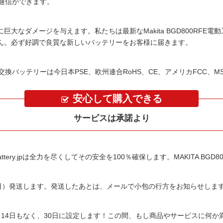
障害通信ができます。
に巨大なダメージを与えます。私たちは最新な
Makita BGD800RF
ん。必ず好調で良質な新しいバッテリーをお客様に届きます。
RFE交換バッテリーは今日本PSE、欧州連合RoHS、CE、アメリカFCC、
安心して購入できる
サービスは承諾より
tery.jpは全力を尽くしてその安全を100％確保します。
MAKITA BG
平日）発送します。発送したあとは、メールで小包の行方をお知らせしま
14日もなく、30日に設定します！この間、もし商品やサービスに何