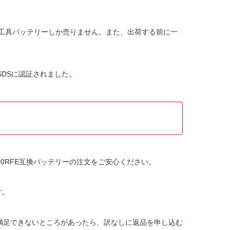
E電動工具バッテリー
しか売りません。また、出荷する前に一
MSDSに認証されました。
D800RFE互換バッテリー
の注文をご安心ください。
す。
か満足できないところがあったら、訳なしに返品を申し込む