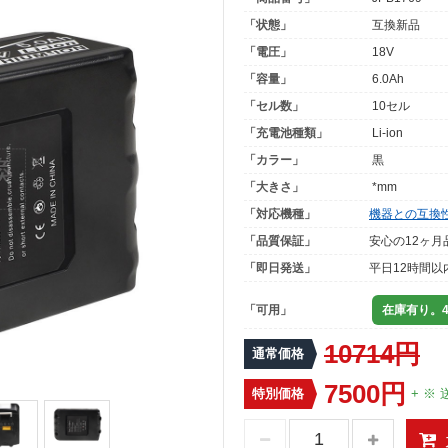
「状態」
互換新品
「電圧」
18V
「容量」
6.0Ah
「セル数」
10セル
「充電池種類」
Li-ion
「カラー」
黒
「大きさ」
*mm
「対応機種」
機器との互換
「品質保証」
安心の12ヶ月
「即日発送」
平日12時間以
「可用」
在庫有り。4
10714円
通常価格
7500円
特別価格
+ ※ 