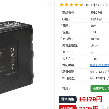
1011件のショ
「商品番号」
JPB1768
「状態」
互換新品
「電圧」
18V
「容量」
5.0Ah
「セル数」
10セル
「充電池種類」
Li-ion
「カラー」
黒
「大きさ」
*mm
「対応機種」
機器との互換
「品質保証」
安心の12ヶ月
「即日発送」
平日12時間以
「可用」
在庫有り。4
10179円
通常価格
7125円
特別価格
+ ※ 