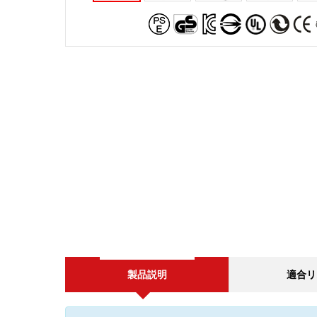
製品説明
適合リ