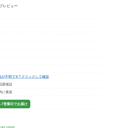
ップレビュー
性が不明です? クリックして確認
品質保証
内に発送
-7営業日でお届け
送料199円