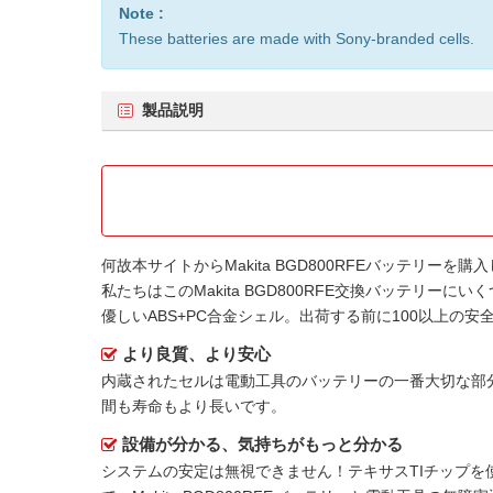
Note :
These batteries are made with Sony-branded cells.
製品説明
何故本サイトから
Makita BGD800RFEバッテリー
を購入
私たちはこの
Makita BGD800RFE交換バッテリー
にいく
優しいABS+PC合金シェル。出荷する前に100以上
より良質、より安心
内蔵されたセルは電動工具のバッテリーの一番大切な部
間も寿命もより長いです。
設備が分かる、気持ちがもっと分かる
システムの安定は無視できません！テキサスTIチップを