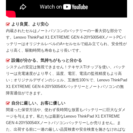
より良質、より安心
内蔵されたセルはノートパソコンのバッテリーの一番大切な部分で
す。
Lenovo ThinkPad X1 EXTREME GEN 4-20Y50054IXノートPCバ
ッテリー
はオリジナルレベルのA+セルセルで組み立てられ、安全性が
より高く、駆動時間も寿命もより長いです。
設備が分かる、気持ちがもっと分かる
システムの安定は無視できません！テキサスTIチップを使い、バッテ
リーは充電速度がより早く、温度、電圧、電流の監視精度もより高
い；オリジナルデザインのシェル、互換性100％で、Lenovo ThinkPad
X1 EXTREME GEN 4-20Y50054IXバッテリーとノートパソコンの無
障害通信ができます。
自分に厳しい、お客に優しい
間違った保管方法や、使わず長時間な放置もバッテリーに巨大なダメ
ージを与えます。私たちは最新な
Lenovo ThinkPad X1 EXTREME
GEN 4-20Y50054IXノートパソコンバッテリー
しか売りません。ま
た、出荷する前に一連の厳しい品質検査や安全検査を施さなければな