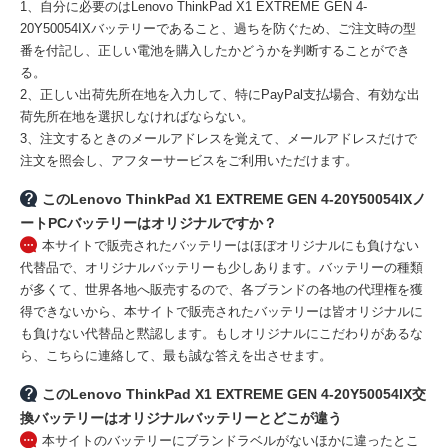
1、自分に必要のはLenovo ThinkPad X1 EXTREME GEN 4-
20Y50054IXバッテリーであること、過ちを防ぐため、ご注文時の型
番を付記し、正しい電池を購入したかどうかを判断することができ
る。
2、正しい出荷先所在地を入力して、特にPayPal支払場合、有効な出
荷先所在地を選択しなければならない。
3、注文するときのメールアドレスを覚えて、メールアドレスだけで
注文を照会し、アフターサービスをご利用いただけます。
このLenovo ThinkPad X1 EXTREME GEN 4-20Y50054IXノ
ートPCバッテリーはオリジナルですか？
本サイトで販売されたバッテリーはほぼオリジナルにも負けない
代替品で、オリジナルバッテリーも少しあります。バッテリーの種類
が多くて、世界各地へ販売するので、各ブランドの各地の代理権を獲
得できないから、本サイトで販売されたバッテリーは皆オリジナルに
も負けない代替品と黙認します。もしオリジナルにこだわりがあるな
ら、こちらに連絡して、最も誠な答えを出させます。
このLenovo ThinkPad X1 EXTREME GEN 4-20Y50054IX交
換バッテリーはオリジナルバッテリーとどこが違う
本サイトのバッテリーにブランドラベルがないほかに違ったとこ