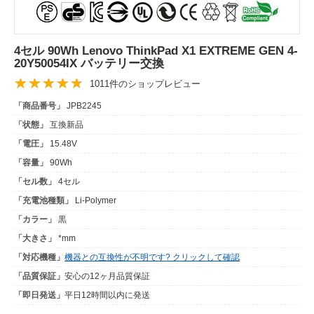
4セル 90Wh Lenovo ThinkPad X1 EXTREME GEN 4-
20Y50054IX バッテリー交換
1011件のショップレビュー
「商品番号」
JPB2245
「状態」
互換新品
「電圧」
15.48V
「容量」
90Wh
「セル数」
4セル
「充電池種類」
Li-Polymer
「カラー」
黒
「大きさ」
*mm
「対応機種」
機器との互換性が不明です? クリックして確認
「品質保証」
安心の12ヶ月品質保証
「即日発送」
平日12時間以内に発送