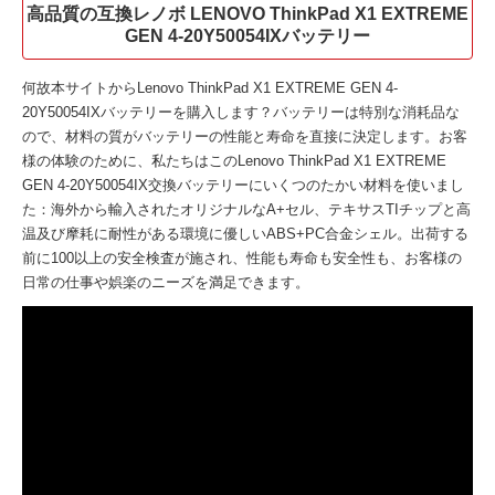
高品質の互換レノボ LENOVO ThinkPad X1 EXTREME
GEN 4-20Y50054IXバッテリー
何故本サイトから
Lenovo ThinkPad X1 EXTREME GEN 4-
20Y50054IXバッテリー
を購入します？バッテリーは特別な消耗品な
ので、材料の質がバッテリーの性能と寿命を直接に決定します。お客
様の体験のために、私たちはこの
Lenovo ThinkPad X1 EXTREME
GEN 4-20Y50054IX交換バッテリー
にいくつのたかい材料を使いまし
た：海外から輸入されたオリジナルなA+セル、テキサスTIチップと高
温及び摩耗に耐性がある環境に優しいABS+PC合金シェル。出荷する
前に100以上の安全検査が施され、性能も寿命も安全性も、お客様の
日常の仕事や娯楽のニーズを満足できます。