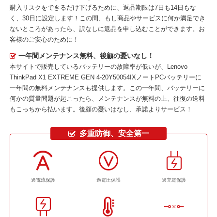
購入リスクをできるだけ下げるために、返品期限は7日も14日もな
く、30日に設定します！この間、もし商品やサービスに何か満足でき
ないところがあったら、訳なしに返品を申し込むことができます。お
客様のご安心のために！
一年間メンテナンス無料、後顧の憂いなし！
本サイトで販売しているバッテリーの故障率が低いが、
Lenovo
ThinkPad X1 EXTREME GEN 4-20Y50054IXノートPCバッテリー
に
一年間の無料メンテナンスも提供します。この一年間、バッテリーに
何かの質量問題が起こったら、メンテナンスが無料の上、往復の送料
もこっちから払います。後顧の憂いはなし、承諾よりサービス！
多重防御、安全第一
過電流保護
過電圧保護
過充電保護