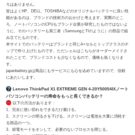
ろはありません。
皆はよくHP、DELL、TOSHIBAなどのオリジナルバッテリーに良い性
能があるのは、ブランドの技術力のおかげと考えます。実際のとこ
ろ、ノートパソコンのCPUもブランド企業が研究したものではないよ
うに、そのバッテリーも第三者（SamsungとTIのように）の部品で組
み立てたものです。
本サイトでのバッテリーはブランドと同じA+セルとトップクラスのチ
ップで作り上げたものです。ただシェルはこちらがオーダーメイドさ
れたことで、ブランドコストも少なくなるので、価格も低くなりま
す。
japanbattery.jpは商品にもサービスにも心を込めていますので、信頼
にあたいします。
Lenovo ThinkPad X1 EXTREME GEN 4-20Y50054IXノート
パソコンバッテリーの寿命をもっと長くできるか？
以下の方法があります：
1、完全に使い切れをできるだけ避ける。
2、スクリーンの明るさを下げる。スクリーンは電池を大量に消耗す
る部品の一つ。
3、節電モードをオンして、必要のないプロセスを閉じる。