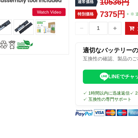
10536円
通常価格
Watch Video
7375円
特別価格
+ ※ 
適切なバッテリー
互換性の確認、製品のご
LINEでチャ
✓ 1時間以内に迅速返信
✓ 
✓ 互換性の専門サポート