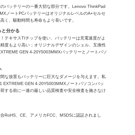
ンのバッテリーの一番大切な部分です。
Lenovo ThinkPad
003MMXノートPCバッテリー
はオリジナルレベルのA+セルセ
り高く、駆動時間も寿命もより長いです。
っと分かる
！テキサスTIチップを使い、バッテリーは充電速度がよ
視精度もより高い；オリジナルデザインのシェル、互換性
X1 EXTREME GEN 4-20Y5003MMXバッテリーとノートパソ
い
時間な放置もバッテリーに巨大なダメージを与えます。私
ad X1 EXTREME GEN 4-20Y5003MMXノートパソコンバッ
出荷する前に一連の厳しい品質検査や安全検査を施さなけ
欧州連合RoHS、CE、アメリカFCC、MSDSに認証されまし