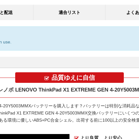
と配送
適合リスト
よく
n use.
品質ゆえに自信
 LENOVO ThinkPad X1 EXTREME GEN 4-20Y50
EN 4-20Y5003MMXバッテリー
を購入します？バッテリーは特別な消耗品
ThinkPad X1 EXTREME GEN 4-20Y5003MMX交換バッテリー
にいくつ
ある環境に優しいABS+PC合金シェル。出荷する前に100以上の安全
より良質、より安心