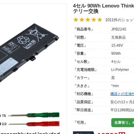
4セル 90Wh Lenovo Thin
テリー交換
1011件のショ
「商品番号」
JPB2245
「状態」
互換新品
「電圧」
15.48V
「容量」
90Wh
「セル数」
4セル
「充電池種類」
Li-Polymer
「カラー」
黒
「大きさ」
*mm
「対応機種」
機器との互換
「品質保証」
安心の12ヶ月
「即日発送」
平日12時間以
「可用」
在庫有り。4