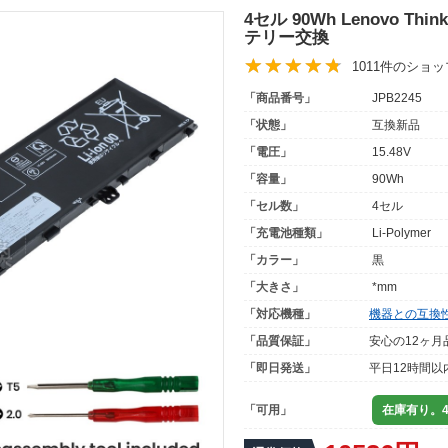
4セル 90Wh Lenovo Thin
テリー交換
1011件のショ
「商品番号」
JPB2245
「状態」
互換新品
「電圧」
15.48V
「容量」
90Wh
「セル数」
4セル
「充電池種類」
Li-Polymer
「カラー」
黒
「大きさ」
*mm
「対応機種」
機器との互換
「品質保証」
安心の12ヶ月
「即日発送」
平日12時間以
「可用」
在庫有り。4