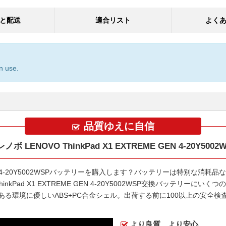
と配送
適合リスト
よく
n use.
品質ゆえに自信
 LENOVO ThinkPad X1 EXTREME GEN 4-20Y50
EN 4-20Y5002WSPバッテリー
を購入します？バッテリーは特別な消耗品な
ThinkPad X1 EXTREME GEN 4-20Y5002WSP交換バッテリー
にいくつの
ある環境に優しいABS+PC合金シェル。出荷する前に100以上の安全
より良質、より安心