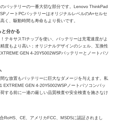
ンのバッテリーの一番大切な部分です。
Lenovo ThinkPad
002WSPノートPCバッテリー
はオリジナルレベルのA+セルセ
り高く、駆動時間も寿命もより長いです。
っと分かる
！テキサスTIチップを使い、バッテリーは充電速度がよ
視精度もより高い；オリジナルデザインのシェル、互換性
X1 EXTREME GEN 4-20Y5002WSPバッテリーとノートパソ
い
時間な放置もバッテリーに巨大なダメージを与えます。私
ad X1 EXTREME GEN 4-20Y5002WSPノートパソコンバッ
出荷する前に一連の厳しい品質検査や安全検査を施さなけ
欧州連合RoHS、CE、アメリカFCC、MSDSに認証されまし