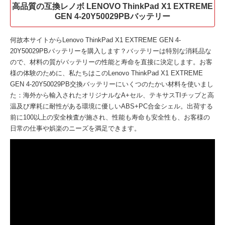
高品質の互換レノボ LENOVO ThinkPad X1 EXTREME
GEN 4-20Y50029PBバッテリー
何故本サイトから
Lenovo ThinkPad X1 EXTREME GEN 4-
20Y50029PBバッテリー
を購入します？バッテリーは特別な消耗品な
ので、材料の質がバッテリーの性能と寿命を直接に決定します。お客
様の体験のために、私たちはこの
Lenovo ThinkPad X1 EXTREME
GEN 4-20Y50029PB交換バッテリー
にいくつのたかい材料を使いまし
た：海外から輸入されたオリジナルなA+セル、テキサスTIチップと高
温及び摩耗に耐性がある環境に優しいABS+PC合金シェル。出荷する
前に100以上の安全検査が施され、性能も寿命も安全性も、お客様の
日常の仕事や娯楽のニーズを満足できます。