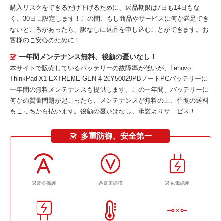
購入リスクをできるだけ下げるために、返品期限は7日も14日もな
く、30日に設定します！この間、もし商品やサービスに何か満足でき
ないところがあったら、訳なしに返品を申し込むことができます。お
客様のご安心のために！
一年間メンテナンス無料、後顧の憂いなし！
本サイトで販売しているバッテリーの故障率が低いが、
Lenovo
ThinkPad X1 EXTREME GEN 4-20Y50029PBノートPCバッテリー
に
一年間の無料メンテナンスも提供します。この一年間、バッテリーに
何かの質量問題が起こったら、メンテナンスが無料の上、往復の送料
もこっちから払います。後顧の憂いはなし、承諾よりサービス！
多重防御、安全第一
過電流保護
過電圧保護
過充電保護