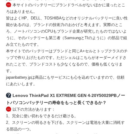
本サイトのバッテリーにブランドラベルがないほかに違ったとこ
ろはありません。
皆はよくHP、DELL、TOSHIBAなどのオリジナルバッテリーに良い性
能があるのは、ブランドの技術力のおかげと考えます。実際のとこ
ろ、ノートパソコンのCPUもブランド企業が研究したものではないよ
うに、そのバッテリーも第三者（SamsungとTIのように）の部品で組
み立てたものです。
本サイトでのバッテリーはブランドと同じA+セルとトップクラスのチ
ップで作り上げたものです。ただシェルはこちらがオーダーメイドさ
れたことで、ブランドコストも少なくなるので、価格も低くなりま
す。
japanbattery.jpは商品にもサービスにも心を込めていますので、信頼
にあたいします。
Lenovo ThinkPad X1 EXTREME GEN 4-20Y50029PBノー
トパソコンバッテリーの寿命をもっと長くできるか？
以下の方法があります：
1、完全に使い切れをできるだけ避ける。
2、スクリーンの明るさを下げる。スクリーンは電池を大量に消耗す
る部品の一つ。