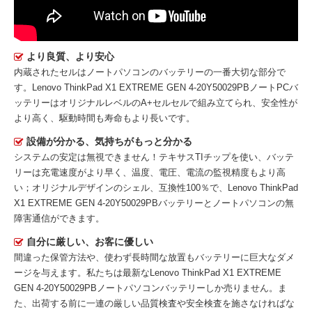
より良質、より安心
内蔵されたセルはノートパソコンのバッテリーの一番大切な部分で
す。
Lenovo ThinkPad X1 EXTREME GEN 4-20Y50029PBノートPCバ
ッテリー
はオリジナルレベルのA+セルセルで組み立てられ、安全性が
より高く、駆動時間も寿命もより長いです。
設備が分かる、気持ちがもっと分かる
システムの安定は無視できません！テキサスTIチップを使い、バッテ
リーは充電速度がより早く、温度、電圧、電流の監視精度もより高
い；オリジナルデザインのシェル、互換性100％で、Lenovo ThinkPad
X1 EXTREME GEN 4-20Y50029PBバッテリーとノートパソコンの無
障害通信ができます。
自分に厳しい、お客に優しい
間違った保管方法や、使わず長時間な放置もバッテリーに巨大なダメ
ージを与えます。私たちは最新な
Lenovo ThinkPad X1 EXTREME
GEN 4-20Y50029PBノートパソコンバッテリー
しか売りません。ま
た、出荷する前に一連の厳しい品質検査や安全検査を施さなければな