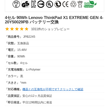
4セル 90Wh Lenovo ThinkPad X1 EXTREME GEN 4-
20Y50029PB バッテリー交換
1011件のショップレビュー
「商品番号」
JPB2245
「状態」
互換新品
「電圧」
15.48V
「容量」
90Wh
「セル数」
4セル
「充電池種類」
Li-Polymer
「カラー」
黒
「大きさ」
*mm
「対応機種」
機器との互換性が不明です? クリックして確認
「品質保証」
安心の12ヶ月品質保証
「即日発送」
平日12時間以内に発送