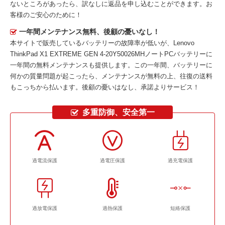
ないところがあったら、訳なしに返品を申し込むことができます。お
客様のご安心のために！
一年間メンテナンス無料、後顧の憂いなし！
本サイトで販売しているバッテリーの故障率が低いが、
Lenovo
ThinkPad X1 EXTREME GEN 4-20Y50026MHノートPCバッテリー
に
一年間の無料メンテナンスも提供します。この一年間、バッテリーに
何かの質量問題が起こったら、メンテナンスが無料の上、往復の送料
もこっちから払います。後顧の憂いはなし、承諾よりサービス！
多重防御、安全第一
過電流保護
過電圧保護
過充電保護
過放電保護
過熱保護
短絡保護