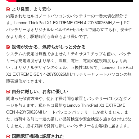
より良質、より安心
内蔵されたセルはノートパソコンのバッテリーの一番大切な部分で
す。
Lenovo ThinkPad X1 EXTREME GEN 4-20Y50026MHノートPC
バッテリー
はオリジナルレベルのA+セルセルで組み立てられ、安全性
がより高く、駆動時間も寿命もより長いです。
設備が分かる、気持ちがもっと分かる
システムの安定は無視できません！テキサスTIチップを使い、バッテ
リーは充電速度がより早く、温度、電圧、電流の監視精度もより高
い；オリジナルデザインのシェル、互換性100％で、Lenovo ThinkPad
X1 EXTREME GEN 4-20Y50026MHバッテリーとノートパソコンの無
障害通信ができます。
自分に厳しい、お客に優しい
間違った保管方法や、使わず長時間な放置もバッテリーに巨大なダメ
ージを与えます。私たちは最新な
Lenovo ThinkPad X1 EXTREME
GEN 4-20Y50026MHノートパソコンバッテリー
しか売りません。ま
た、出荷する前に一連の厳しい品質検査や安全検査を施さなければな
りません。必ず好調で良質な新しいバッテリーをお客様に届きます。
国際認証機関に認証された