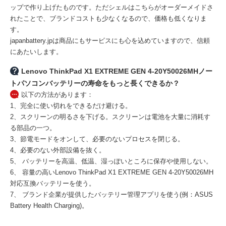
ップで作り上げたものです。ただシェルはこちらがオーダーメイドさ
れたことで、ブランドコストも少なくなるので、価格も低くなりま
す。
japanbattery.jpは商品にもサービスにも心を込めていますので、信頼
にあたいします。
Lenovo ThinkPad X1 EXTREME GEN 4-20Y50026MHノー
トパソコンバッテリーの寿命をもっと長くできるか？
以下の方法があります：
1、完全に使い切れをできるだけ避ける。
2、スクリーンの明るさを下げる。スクリーンは電池を大量に消耗す
る部品の一つ。
3、節電モードをオンして、必要のないプロセスを閉じる。
4、必要のない外部設備を抜く。
5、 バッテリーを高温、低温、湿っぽいところに保存や使用しない。
6、 容量の高い
Lenovo ThinkPad X1 EXTREME GEN 4-20Y50026MH
対応互換バッテリー
を使う。
7、 ブランド企業が提供したバッテリー管理アプリを使う(例：ASUS
Battery Health Charging)。