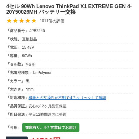
4セル 90Wh Lenovo ThinkPad X1 EXTREME GEN 4-
20Y50026MH バッテリー交換
1011個の評価
「商品番号」
JPB2245
「状態」
互換新品
「電圧」
15.48V
「容量」
90Wh
「セル数」
4セル
「充電池種類」
Li-Polymer
「カラー」
黒
「大きさ」
*mm
「対応機種」
機器との互換性が不明です? クリックして確認
「品質保証」
安心の12ヶ月品質保証
「即日発送」
平日12時間以内に発送
「可用」
在庫有り。4-7 営業日でお届け