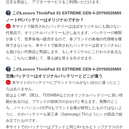
注文を照会し、アフターサービスをご利用いただけます。
このLenovo ThinkPad X1 EXTREME GEN 4-20Y50026MH
ノートPCバッテリーはオリジナルですか？
本サイトで販売されたバッテリーはほぼオリジナルにも負けない
代替品で、オリジナルバッテリーも少しあります。バッテリーの種類
が多くて、世界各地へ販売するので、各ブランドの各地の代理権を獲
得できないから、本サイトで販売されたバッテリーは皆オリジナルに
も負けない代替品と黙認します。もしオリジナルにこだわりがあるな
ら、こちらに連絡して、最も誠な答えを出させます。
このLenovo ThinkPad X1 EXTREME GEN 4-20Y50026MH
交換バッテリーはオリジナルバッテリーとどこが違う
本サイトのバッテリーにブランドラベルがないほかに違ったとこ
ろはありません。
皆はよくHP、DELL、TOSHIBAなどのオリジナルバッテリーに良い性
能があるのは、ブランドの技術力のおかげと考えます。実際のとこ
ろ、ノートパソコンのCPUもブランド企業が研究したものではないよ
うに、そのバッテリーも第三者（SamsungとTIのように）の部品で組
み立てたものです。
本サイトでのバッテリーはブランドと同じA+セルとトップクラスのチ