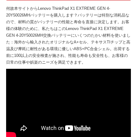
何故本サイトから
Lenovo ThinkPad X1 EXTREME GEN 4-
20Y50026MHバッテリー
を購入します？バッテリーは特別な消耗品な
ので、材料の質がバッテリーの性能と寿命を直接に決定します。お客
様の体験のために、私たちはこの
Lenovo ThinkPad X1 EXTREME
GEN 4-20Y50026MH交換バッテリー
にいくつのたかい材料を使いまし
た：海外から輸入されたオリジナルなA+セル、テキサスTIチップと高
温及び摩耗に耐性がある環境に優しいABS+PC合金シェル。出荷する
前に100以上の安全検査が施され、性能も寿命も安全性も、お客様の
日常の仕事や娯楽のニーズを満足できます。