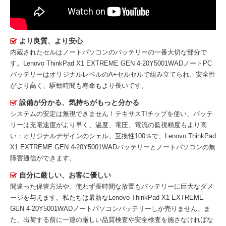
より良質、より安心
内蔵されたセルはノートパソコンのバッテリーの一番大切な部分で
す。
Lenovo ThinkPad X1 EXTREME GEN 4-20Y5001WADノートPC
バッテリー
はオリジナルレベルのA+セルセルで組み立てられ、安全性
がより高く、駆動時間も寿命もより長いです。
設備が分かる、気持ちがもっと分かる
システムの安定は無視できません！テキサスTIチップを使い、バッテ
リーは充電速度がより早く、温度、電圧、電流の監視精度もより高
い；オリジナルデザインのシェル、互換性100％で、Lenovo ThinkPad
X1 EXTREME GEN 4-20Y5001WADバッテリーとノートパソコンの無
障害通信ができます。
自分に厳しい、お客に優しい
間違った保管方法や、使わず長時間な放置もバッテリーに巨大なダメ
ージを与えます。私たちは最新な
Lenovo ThinkPad X1 EXTREME
GEN 4-20Y5001WADノートパソコンバッテリー
しか売りません。ま
た、出荷する前に一連の厳しい品質検査や安全検査を施さなければな