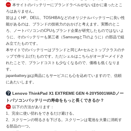
本サイトのバッテリーにブランドラベルがないほかに違ったとこ
ろはありません。
皆はよくHP、DELL、TOSHIBAなどのオリジナルバッテリーに良い性
能があるのは、ブランドの技術力のおかげと考えます。実際のとこ
ろ、ノートパソコンのCPUもブランド企業が研究したものではないよ
うに、そのバッテリーも第三者（SamsungとTIのように）の部品で組
み立てたものです。
本サイトでのバッテリーはブランドと同じA+セルとトップクラスのチ
ップで作り上げたものです。ただシェルはこちらがオーダーメイドさ
れたことで、ブランドコストも少なくなるので、価格も低くなりま
す。
japanbattery.jpは商品にもサービスにも心を込めていますので、信頼
にあたいします。
Lenovo ThinkPad X1 EXTREME GEN 4-20Y5001WADノー
トパソコンバッテリーの寿命をもっと長くできるか？
以下の方法があります：
1、完全に使い切れをできるだけ避ける。
2、スクリーンの明るさを下げる。スクリーンは電池を大量に消耗す
る部品の一つ。