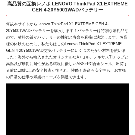
高品質の互換レノボ LENOVO ThinkPad X1 EXTREME
GEN 4-20Y5001WADバッテリー
何故本サイトから
Lenovo ThinkPad X1 EXTREME GEN 4-
20Y5001WADバッテリー
を購入します？バッテリーは特別な消耗品な
ので、材料の質がバッテリーの性能と寿命を直接に決定します。お客
様の体験のために、私たちはこの
Lenovo ThinkPad X1 EXTREME
GEN 4-20Y5001WAD交換バッテリー
にいくつのたかい材料を使いま
した：海外から輸入されたオリジナルなA+セル、テキサスTIチップと
高温及び摩耗に耐性がある環境に優しいABS+PC合金シェル。出荷す
る前に100以上の安全検査が施され、性能も寿命も安全性も、お客様
の日常の仕事や娯楽のニーズを満足できます。