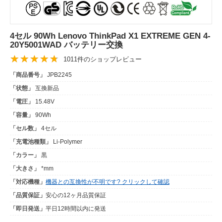
4セル 90Wh Lenovo ThinkPad X1 EXTREME GEN 4-
20Y5001WAD バッテリー交換
1011件のショップレビュー
「商品番号」
JPB2245
「状態」
互換新品
「電圧」
15.48V
「容量」
90Wh
「セル数」
4セル
「充電池種類」
Li-Polymer
「カラー」
黒
「大きさ」
*mm
「対応機種」
機器との互換性が不明です? クリックして確認
「品質保証」
安心の12ヶ月品質保証
「即日発送」
平日12時間以内に発送