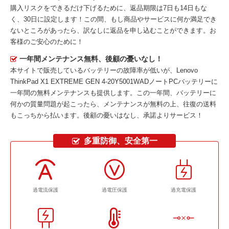
購入リスクをできるだけ下げるために、返品期限は7日も14日もな
く、30日に設定します！この間、もし商品やサービスに何か満足でき
ないところがあったら、訳なしに返品を申し込むことができます。お
客様のご安心のために！
一年間メンテナンス無料、後顧の憂いなし！
本サイトで販売しているバッテリーの故障率が低いが、
Lenovo
ThinkPad X1 EXTREME GEN 4-20Y5001WADノートPCバッテリー
に
一年間の無料メンテナンスも提供します。この一年間、バッテリーに
何かの質量問題が起こったら、メンテナンスが無料の上、往復の送料
もこっちから払います。後顧の憂いはなし、承諾よりサービス！
多重防御、安全第一
過電流保護
過電圧保護
過充電保護