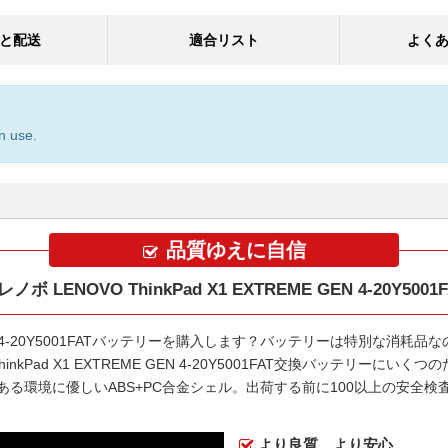
と配送
適合リスト
よく
n use.
品質ゆえに自信
 LENOVO ThinkPad X1 EXTREME GEN 4-20Y50
EN 4-20Y5001FATバッテリー
を購入します？バッテリーは特別な消耗品な
ThinkPad X1 EXTREME GEN 4-20Y5001FAT交換バッテリー
にいくつの
ある環境に優しいABS+PC合金シェル。出荷する前に100以上の安全
より良質、より安心