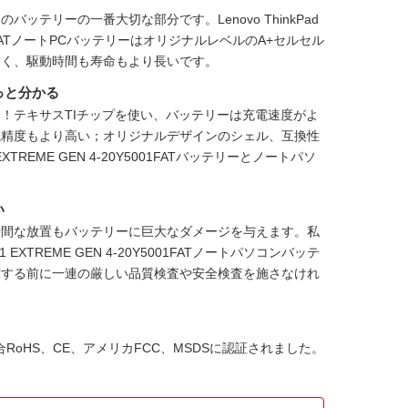
ンのバッテリーの一番大切な部分です。
Lenovo ThinkPad
001FATノートPCバッテリー
はオリジナルレベルのA+セルセル
高く、駆動時間も寿命もより長いです。
っと分かる
！テキサスTIチップを使い、バッテリーは充電速度がよ
視精度もより高い；オリジナルデザインのシェル、互換性
X1 EXTREME GEN 4-20Y5001FATバッテリーとノートパソ
い
時間な放置もバッテリーに巨大なダメージを与えます。私
ad X1 EXTREME GEN 4-20Y5001FATノートパソコンバッテ
荷する前に一連の厳しい品質検査や安全検査を施さなけれ
欧州連合RoHS、CE、アメリカFCC、MSDSに認証されました。