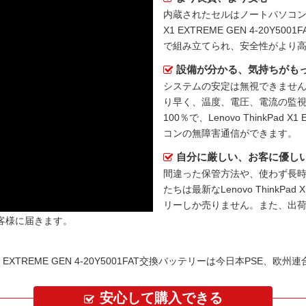
内蔵されたセルはノートパソコ
X1 EXTREME GEN 4-20Y5
で組み立てられ、安全性がより
設備が分かる、気持ちがも
システムの安定は無視できません
り早く、温度、電圧、電流の監
100％で、Lenovo ThinkPad 
コンの無障害通信ができます。
自分に厳しい、お客に優し
間違った保管方法や、使わず長
たちは最新な
Lenovo ThinkP
リー
しか売りません。また、出
客様に届きます。
X1 EXTREME GEN 4-20Y5001FAT交換バッテリーは今日本PSE、
安心して購入できる