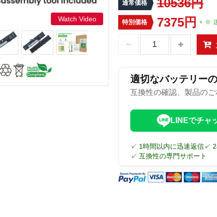
10536円
通常価格
Watch Video
7375円
特別価格
+ ※ 
適切なバッテリー
互換性の確認、製品のご
LINEでチャ
✓ 1時間以内に迅速返信
✓ 
✓ 互換性の専門サポート