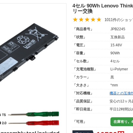
4セル 90Wh Lenovo Thin
リー交換
1011件のショ
「商品番号」
JPB2245
「状態」
互換新品
「電圧」
15.48V
「容量」
90Wh
「セル数」
4セル
「充電池種類」
Li-Polymer
「カラー」
黒
「大きさ」
*mm
「対応機種」
機器との互換
「品質保証」
安心の12ヶ月
「即日発送」
平日12時間以
「可用」
在庫有り。4