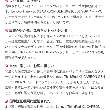
より良質、より安心
内蔵されたセルはノートパソコンのバッテリーの一番大切な部分で
す。
Lenovo ThinkPad X1 CARBON GEN 10-21CB0077GPノートPC
バッテリー
はオリジナルレベルのA+セルセルで組み立てられ、安全性
がより高く、駆動時間も寿命もより長いです。
設備が分かる、気持ちがもっと分かる
システムの安定は無視できません！テキサスTIチップを使い、バッテ
リーは充電速度がより早く、温度、電圧、電流の監視精度もより高
い；オリジナルデザインのシェル、互換性100％で、Lenovo ThinkPad
X1 CARBON GEN 10-21CB0077GPバッテリーとノートパソコンの無
障害通信ができます。
自分に厳しい、お客に優しい
間違った保管方法や、使わず長時間な放置もバッテリーに巨大なダメ
ージを与えます。私たちは最新な
Lenovo ThinkPad X1 CARBON GEN
10-21CB0077GPノートパソコンバッテリー
しか売りません。また、
出荷する前に一連の厳しい品質検査や安全検査を施さなければなりま
せん。必ず好調で良質な新しいバッテリーをお客様に届きます。
国際認証機関に認証された
より高い標準で製品を検査します。Lenovo ThinkPad X1 CARBON