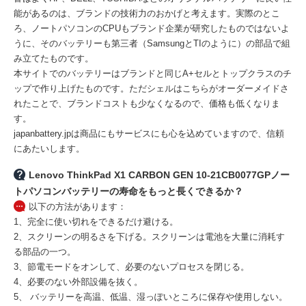
能があるのは、ブランドの技術力のおかげと考えます。実際のとこ
ろ、ノートパソコンのCPUもブランド企業が研究したものではないよ
うに、そのバッテリーも第三者（SamsungとTIのように）の部品で組
み立てたものです。
本サイトでのバッテリーはブランドと同じA+セルとトップクラスのチ
ップで作り上げたものです。ただシェルはこちらがオーダーメイドさ
れたことで、ブランドコストも少なくなるので、価格も低くなりま
す。
japanbattery.jpは商品にもサービスにも心を込めていますので、信頼
にあたいします。
Lenovo ThinkPad X1 CARBON GEN 10-21CB0077GPノー
トパソコンバッテリーの寿命をもっと長くできるか？
以下の方法があります：
1、完全に使い切れをできるだけ避ける。
2、スクリーンの明るさを下げる。スクリーンは電池を大量に消耗す
る部品の一つ。
3、節電モードをオンして、必要のないプロセスを閉じる。
4、必要のない外部設備を抜く。
5、 バッテリーを高温、低温、湿っぽいところに保存や使用しない。