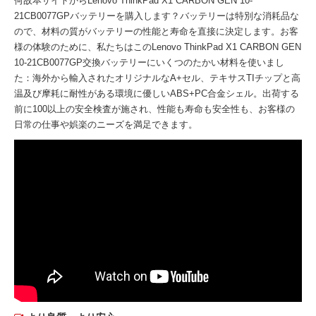
何故本サイトから
Lenovo ThinkPad X1 CARBON GEN 10-
21CB0077GPバッテリー
を購入します？バッテリーは特別な消耗品な
ので、材料の質がバッテリーの性能と寿命を直接に決定します。お客
様の体験のために、私たちはこの
Lenovo ThinkPad X1 CARBON GEN
10-21CB0077GP交換バッテリー
にいくつのたかい材料を使いまし
た：海外から輸入されたオリジナルなA+セル、テキサスTIチップと高
温及び摩耗に耐性がある環境に優しいABS+PC合金シェル。出荷する
前に100以上の安全検査が施され、性能も寿命も安全性も、お客様の
日常の仕事や娯楽のニーズを満足できます。