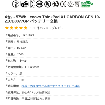
4セル 57Wh Lenovo ThinkPad X1 CARBON GEN 10-
21CB0077GP バッテリー交換
1011件のショップレビュー
「商品番号」
JPB1973
「状態」
互換新品
「電圧」
15.44V
「容量」
57Wh
「セル数」
4セル
「充電池種類」
Li-Polymer
「カラー」
黒
「大きさ」
*mm
「対応機種」
機器との互換性が不明です? クリックして確認
「品質保証」
安心の12ヶ月品質保証
「即日発送」
平日12時間以内に発送