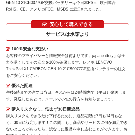
GEN 10-21CB0077GP交換バッテリーは今日本PSE、欧州連合
RoHS、CE、アメリカFCC、MSDSに認証されました。
安心して購入できる
サービスは承諾より
100％安全な支払い
お客様のプライバシーと情報安全は何よりです。japanbattery.jpは全
力を尽くしてその安全を100％確保します。
レノボ LENOVO
ThinkPad X1 CARBON GEN 10-21CB0077GP互換バッテリー
の注文
をご安心ください。
優れた配達
午後5時までの注文は当日、それからは24時間内で（平日）発送しま
す。発送したあとは、メールで小包の行方をお知らせします。
購入リスクなし、悩まず30日間返品
購入リスクをできるだけ下げるために、返品期限は7日も14日もな
く、30日に設定します！この間、もし商品やサービスに何か満足でき
ないところがあったら、訳なしに返品を申し込むことができます。お