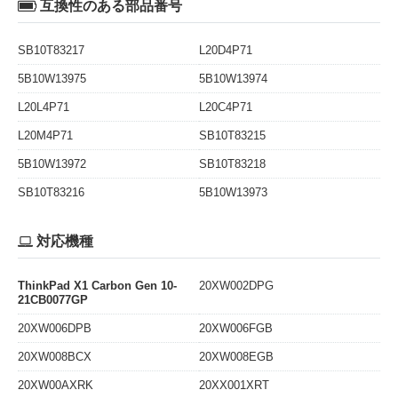
互換性のある部品番号
SB10T83217
L20D4P71
5B10W13975
5B10W13974
L20L4P71
L20C4P71
L20M4P71
SB10T83215
5B10W13972
SB10T83218
SB10T83216
5B10W13973
対応機種
ThinkPad X1 Carbon Gen 10-
20XW002DPG
21CB0077GP
20XW006DPB
20XW006FGB
20XW008BCX
20XW008EGB
20XW00AXRK
20XX001XRT