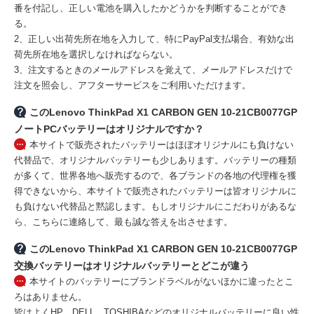
番を付記し、正しい電池を購入したかどうかを判断することができ
る。
2、正しい出荷先所在地を入力して、特にPayPal支払場合、有効な出
荷先所在地を選択しなければならない。
3、注文するときのメールアドレスを覚えて、メールアドレスだけで
注文を照会し、アフターサービスをご利用いただけます。
このLenovo ThinkPad X1 CARBON GEN 10-21CB0077GP
ノートPCバッテリーはオリジナルですか？
本サイトで販売されたバッテリーはほぼオリジナルにも負けない
代替品で、オリジナルバッテリーも少しあります。バッテリーの種類
が多くて、世界各地へ販売するので、各ブランドの各地の代理権を獲
得できないから、本サイトで販売されたバッテリーは皆オリジナルに
も負けない代替品と黙認します。もしオリジナルにこだわりがあるな
ら、こちらに連絡して、最も誠な答えを出させます。
このLenovo ThinkPad X1 CARBON GEN 10-21CB0077GP
交換バッテリーはオリジナルバッテリーとどこが違う
本サイトのバッテリーにブランドラベルがないほかに違ったとこ
ろはありません。
皆はよくHP、DELL、TOSHIBAなどのオリジナルバッテリーに良い性